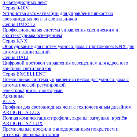
и светодиодных лент
Серия 0-10V
Устройства автоматизации для управления яркостью
светодиодных лент и светильников
Серия DMX512
Профессиональная система управления сценическим и
архитектурным освещением
Серия KNX
Оборудование для систем умного дома с протоколом KNX для
автоматизации зданий
Серия DALI
Цифровой протокол управления освещением для адресного
контроля светильников
Серия EXCELLENT
Премиальная система управления светом для умного дома с
автоматической регулировкой
Электрокарнизы с моторами
Архивные
KLUS
Профили для светодиодных лент с технологичным дизайном
ARLIGHT S-LUX
Полная комплектация: профили, экраны, заглушки, крепёж
ARLIGHT S2-LUX
Премиальные профили с анодированным покрытием и
отсеком для блока питания