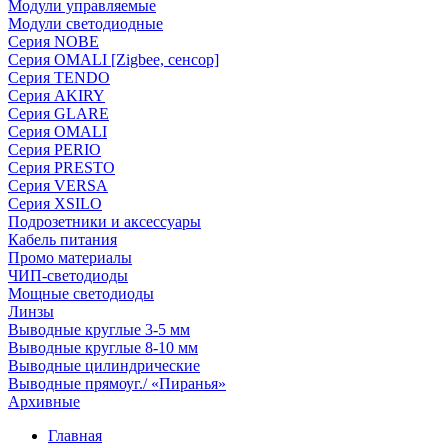
Модули управляемые
Модули светодиодные
Серия NOBE
Серия OMALI [Zigbee, сенсор]
Серия TENDO
Серия AKIRY
Серия GLARE
Серия OMALI
Серия PERIO
Серия PRESTO
Серия VERSA
Серия XSILO
Подрозетники и аксессуары
Кабель питания
Промо материалы
ЧИП-светодиоды
Мощные светодиоды
Линзы
Выводные круглые 3-5 мм
Выводные круглые 8-10 мм
Выводные цилиндрические
Выводные прямоуг./ «Пиранья»
Архивные
Главная