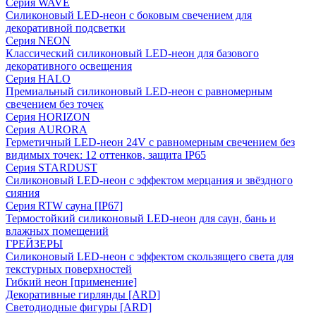
Серия WAVE
Силиконовый LED-неон с боковым свечением для
декоративной подсветки
Серия NEON
Классический силиконовый LED-неон для базового
декоративного освещения
Серия HALO
Премиальный силиконовый LED-неон с равномерным
свечением без точек
Серия HORIZON
Серия AURORA
Герметичный LED-неон 24V с равномерным свечением без
видимых точек: 12 оттенков, защита IP65
Серия STARDUST
Силиконовый LED-неон с эффектом мерцания и звёздного
сияния
Серия RTW сауна [IP67]
Термостойкий силиконовый LED-неон для саун, бань и
влажных помещений
ГРЕЙЗЕРЫ
Силиконовый LED-неон с эффектом скользящего света для
текстурных поверхностей
Гибкий неон [применение]
Декоративные гирлянды [ARD]
Светодиодные фигуры [ARD]