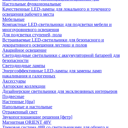
Настольные функциональные
Качественные LED-лампы для локального и точечного
освещения рабочего места
Мебельные
Компактные LED-светильники для подсветки мебели и
многоуровневого освещения
Для подсветки ступеней, пола
Встраиваемые LED-светильники для безопасного и
декоративного освещения лестниц и полов
Аварийное освещение
Светодиодные светильники с аккумуляторной батареей для
безопасности
Светодиодные лампы
Энергоэффективные LED-лампы для замены ламп
накаливания и галогенных
Аксессуары
Авторские коллекции
Дизайнерские светильники для эксклюзивных интерьеров
Подвесные
Настенные [бра]
Напольные и настольные
Отраженный свет
Звукопоглощающие решения [фетр]
Магнитная ORIENT 48V
Трековая система 48В со светильниками для общего и