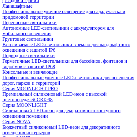
фасадов и зданий
Ландшафтные
Профессиональное уличное освещение для сада, участка и
придомовой территории
Переносные светильники
Автономные LED-светильники с аккумулятором для
мобильного освещения
Грунтовые светильники
Встраиваемые LED-светильники в землю для ландшафтного
освещения с защитой IP6
Подводные светильники
Герметичные LED-светильники для бассейнов, фонтанов и
водоёмов с защитой IP68
Консольные и венчающие
Профессиональные уличные LED-светильники для освещения
дорог, парков и территорий
Серия MOONLIGHT PRO
Премиальный силиконовый LED-неон с высокой
цветопередачей CRI>98
Серия MOONLIGHT
Силиконовый LED-неон для декоративного контурного
освещения помещени
Серия NOVA
Бюджетный силиконовый LED-неон для декоративного
освещения интерьеров