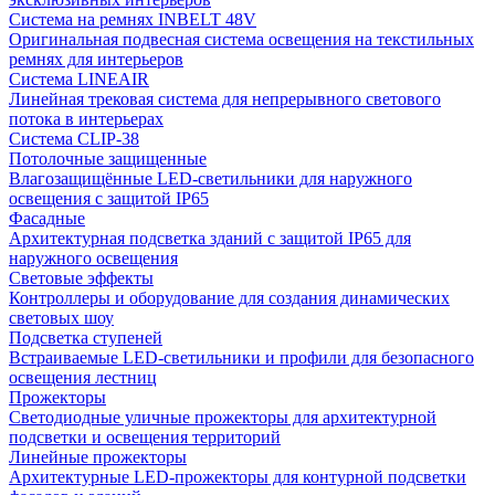
Система на ремнях INBELT 48V
Оригинальная подвесная система освещения на текстильных
ремнях для интерьеров
Система LINEAIR
Линейная трековая система для непрерывного светового
потока в интерьерах
Система CLIP-38
Потолочные защищенные
Влагозащищённые LED-светильники для наружного
освещения с защитой IP65
Фасадные
Архитектурная подсветка зданий с защитой IP65 для
наружного освещения
Световые эффекты
Контроллеры и оборудование для создания динамических
световых шоу
Подсветка ступеней
Встраиваемые LED-светильники и профили для безопасного
освещения лестниц
Прожекторы
Светодиодные уличные прожекторы для архитектурной
подсветки и освещения территорий
Линейные прожекторы
Архитектурные LED-прожекторы для контурной подсветки