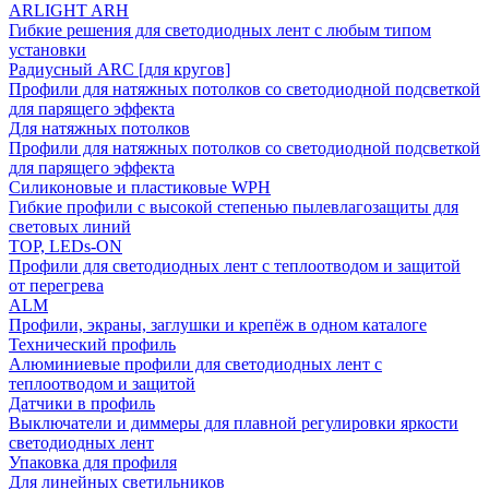
ARLIGHT ARH
Гибкие решения для светодиодных лент с любым типом
установки
Радиусный ARC [для кругов]
Профили для натяжных потолков со светодиодной подсветкой
для парящего эффекта
Для натяжных потолков
Профили для натяжных потолков со светодиодной подсветкой
для парящего эффекта
Силиконовые и пластиковые WPH
Гибкие профили с высокой степенью пылевлагозащиты для
световых линий
TOP, LEDs-ON
Профили для светодиодных лент с теплоотводом и защитой
от перегрева
ALM
Профили, экраны, заглушки и крепёж в одном каталоге
Технический профиль
Алюминиевые профили для светодиодных лент с
теплоотводом и защитой
Датчики в профиль
Выключатели и диммеры для плавной регулировки яркости
светодиодных лент
Упаковка для профиля
Для линейных светильников