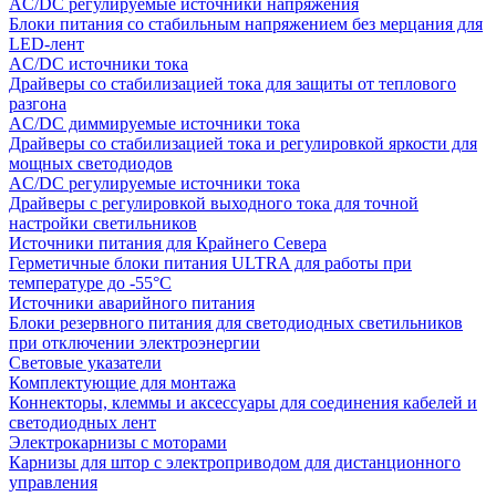
AC/DC регулируемые источники напряжения
Блоки питания со стабильным напряжением без мерцания для
LED-лент
AC/DC источники тока
Драйверы со стабилизацией тока для защиты от теплового
разгона
AC/DC диммируемые источники тока
Драйверы со стабилизацией тока и регулировкой яркости для
мощных светодиодов
AC/DC регулируемые источники тока
Драйверы с регулировкой выходного тока для точной
настройки светильников
Источники питания для Крайнего Севера
Герметичные блоки питания ULTRA для работы при
температуре до -55°C
Источники аварийного питания
Блоки резервного питания для светодиодных светильников
при отключении электроэнергии
Световые указатели
Комплектующие для монтажа
Коннекторы, клеммы и аксессуары для соединения кабелей и
светодиодных лент
Электрокарнизы с моторами
Карнизы для штор с электроприводом для дистанционного
управления