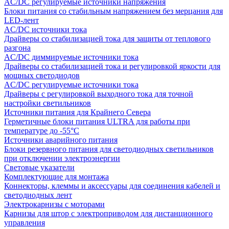
AC/DC регулируемые источники напряжения
Блоки питания со стабильным напряжением без мерцания для
LED-лент
AC/DC источники тока
Драйверы со стабилизацией тока для защиты от теплового
разгона
AC/DC диммируемые источники тока
Драйверы со стабилизацией тока и регулировкой яркости для
мощных светодиодов
AC/DC регулируемые источники тока
Драйверы с регулировкой выходного тока для точной
настройки светильников
Источники питания для Крайнего Севера
Герметичные блоки питания ULTRA для работы при
температуре до -55°C
Источники аварийного питания
Блоки резервного питания для светодиодных светильников
при отключении электроэнергии
Световые указатели
Комплектующие для монтажа
Коннекторы, клеммы и аксессуары для соединения кабелей и
светодиодных лент
Электрокарнизы с моторами
Карнизы для штор с электроприводом для дистанционного
управления