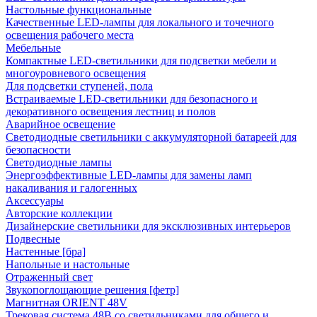
Настольные функциональные
Качественные LED-лампы для локального и точечного
освещения рабочего места
Мебельные
Компактные LED-светильники для подсветки мебели и
многоуровневого освещения
Для подсветки ступеней, пола
Встраиваемые LED-светильники для безопасного и
декоративного освещения лестниц и полов
Аварийное освещение
Светодиодные светильники с аккумуляторной батареей для
безопасности
Светодиодные лампы
Энергоэффективные LED-лампы для замены ламп
накаливания и галогенных
Аксессуары
Авторские коллекции
Дизайнерские светильники для эксклюзивных интерьеров
Подвесные
Настенные [бра]
Напольные и настольные
Отраженный свет
Звукопоглощающие решения [фетр]
Магнитная ORIENT 48V
Трековая система 48В со светильниками для общего и