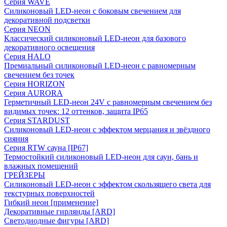
Серия WAVE
Силиконовый LED-неон с боковым свечением для
декоративной подсветки
Серия NEON
Классический силиконовый LED-неон для базового
декоративного освещения
Серия HALO
Премиальный силиконовый LED-неон с равномерным
свечением без точек
Серия HORIZON
Серия AURORA
Герметичный LED-неон 24V с равномерным свечением без
видимых точек: 12 оттенков, защита IP65
Серия STARDUST
Силиконовый LED-неон с эффектом мерцания и звёздного
сияния
Серия RTW сауна [IP67]
Термостойкий силиконовый LED-неон для саун, бань и
влажных помещений
ГРЕЙЗЕРЫ
Силиконовый LED-неон с эффектом скользящего света для
текстурных поверхностей
Гибкий неон [применение]
Декоративные гирлянды [ARD]
Светодиодные фигуры [ARD]