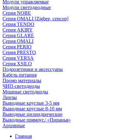
Модули управляемые
Модули светодиодные
Серия NOBE
Серия OMALI [Zigbee, сенсор]
Серия TENDO
Серия AKIRY
Серия GLARE
Серия OMALI
Серия PERIO
Серия PRESTO
Серия VERSA
Серия XSILO
Подрозетники и аксессуары
Кабель питания
Промо материалы
ЧИП-светодиоды
Мощные светодиоды
Линзы
Выводные круглые 3-5 мм
Выводные круглые 8-10 мм
Выводные цилиндрические
Выводные прямоуг./ «Пиранья»
Архивные
Главная