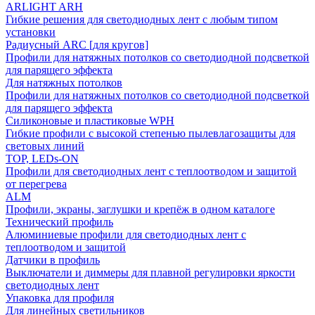
ARLIGHT ARH
Гибкие решения для светодиодных лент с любым типом
установки
Радиусный ARC [для кругов]
Профили для натяжных потолков со светодиодной подсветкой
для парящего эффекта
Для натяжных потолков
Профили для натяжных потолков со светодиодной подсветкой
для парящего эффекта
Силиконовые и пластиковые WPH
Гибкие профили с высокой степенью пылевлагозащиты для
световых линий
TOP, LEDs-ON
Профили для светодиодных лент с теплоотводом и защитой
от перегрева
ALM
Профили, экраны, заглушки и крепёж в одном каталоге
Технический профиль
Алюминиевые профили для светодиодных лент с
теплоотводом и защитой
Датчики в профиль
Выключатели и диммеры для плавной регулировки яркости
светодиодных лент
Упаковка для профиля
Для линейных светильников