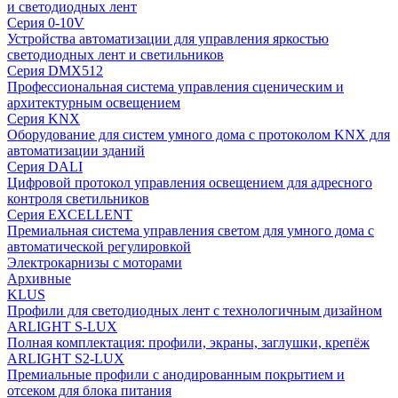
и светодиодных лент
Серия 0-10V
Устройства автоматизации для управления яркостью
светодиодных лент и светильников
Серия DMX512
Профессиональная система управления сценическим и
архитектурным освещением
Серия KNX
Оборудование для систем умного дома с протоколом KNX для
автоматизации зданий
Серия DALI
Цифровой протокол управления освещением для адресного
контроля светильников
Серия EXCELLENT
Премиальная система управления светом для умного дома с
автоматической регулировкой
Электрокарнизы с моторами
Архивные
KLUS
Профили для светодиодных лент с технологичным дизайном
ARLIGHT S-LUX
Полная комплектация: профили, экраны, заглушки, крепёж
ARLIGHT S2-LUX
Премиальные профили с анодированным покрытием и
отсеком для блока питания