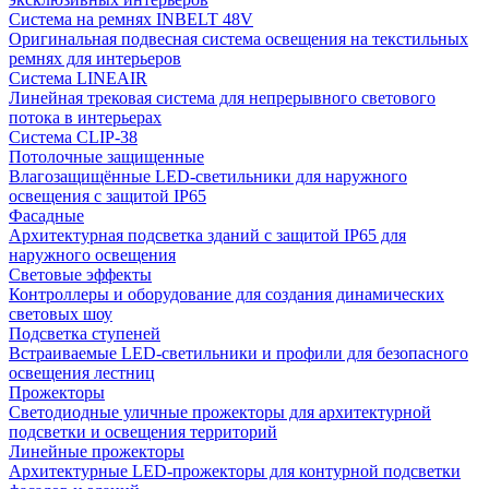
Система на ремнях INBELT 48V
Оригинальная подвесная система освещения на текстильных
ремнях для интерьеров
Система LINEAIR
Линейная трековая система для непрерывного светового
потока в интерьерах
Система CLIP-38
Потолочные защищенные
Влагозащищённые LED-светильники для наружного
освещения с защитой IP65
Фасадные
Архитектурная подсветка зданий с защитой IP65 для
наружного освещения
Световые эффекты
Контроллеры и оборудование для создания динамических
световых шоу
Подсветка ступеней
Встраиваемые LED-светильники и профили для безопасного
освещения лестниц
Прожекторы
Светодиодные уличные прожекторы для архитектурной
подсветки и освещения территорий
Линейные прожекторы
Архитектурные LED-прожекторы для контурной подсветки