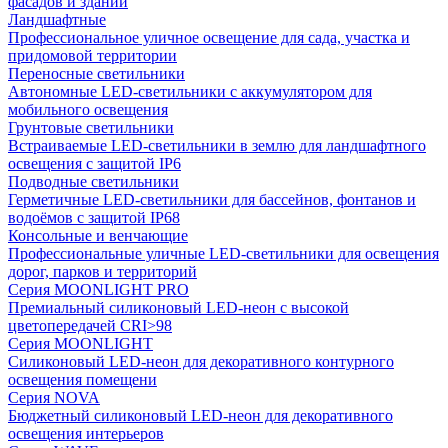
фасадов и зданий
Ландшафтные
Профессиональное уличное освещение для сада, участка и
придомовой территории
Переносные светильники
Автономные LED-светильники с аккумулятором для
мобильного освещения
Грунтовые светильники
Встраиваемые LED-светильники в землю для ландшафтного
освещения с защитой IP6
Подводные светильники
Герметичные LED-светильники для бассейнов, фонтанов и
водоёмов с защитой IP68
Консольные и венчающие
Профессиональные уличные LED-светильники для освещения
дорог, парков и территорий
Серия MOONLIGHT PRO
Премиальный силиконовый LED-неон с высокой
цветопередачей CRI>98
Серия MOONLIGHT
Силиконовый LED-неон для декоративного контурного
освещения помещени
Серия NOVA
Бюджетный силиконовый LED-неон для декоративного
освещения интерьеров