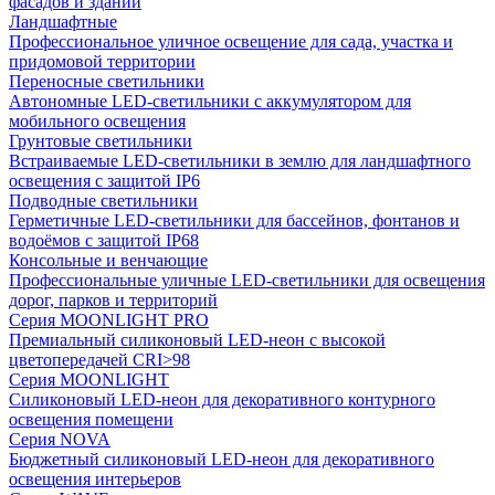
фасадов и зданий
Ландшафтные
Профессиональное уличное освещение для сада, участка и
придомовой территории
Переносные светильники
Автономные LED-светильники с аккумулятором для
мобильного освещения
Грунтовые светильники
Встраиваемые LED-светильники в землю для ландшафтного
освещения с защитой IP6
Подводные светильники
Герметичные LED-светильники для бассейнов, фонтанов и
водоёмов с защитой IP68
Консольные и венчающие
Профессиональные уличные LED-светильники для освещения
дорог, парков и территорий
Серия MOONLIGHT PRO
Премиальный силиконовый LED-неон с высокой
цветопередачей CRI>98
Серия MOONLIGHT
Силиконовый LED-неон для декоративного контурного
освещения помещени
Серия NOVA
Бюджетный силиконовый LED-неон для декоративного
освещения интерьеров