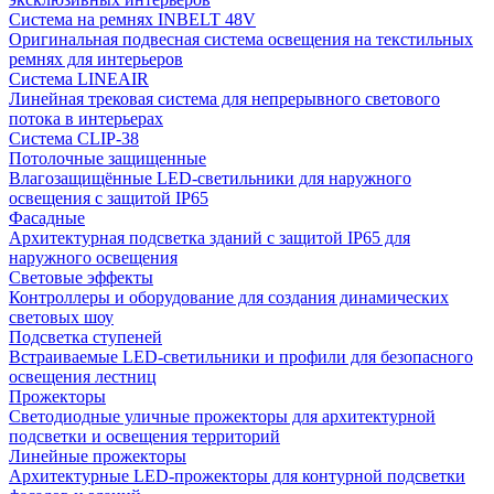
Система на ремнях INBELT 48V
Оригинальная подвесная система освещения на текстильных
ремнях для интерьеров
Система LINEAIR
Линейная трековая система для непрерывного светового
потока в интерьерах
Система CLIP-38
Потолочные защищенные
Влагозащищённые LED-светильники для наружного
освещения с защитой IP65
Фасадные
Архитектурная подсветка зданий с защитой IP65 для
наружного освещения
Световые эффекты
Контроллеры и оборудование для создания динамических
световых шоу
Подсветка ступеней
Встраиваемые LED-светильники и профили для безопасного
освещения лестниц
Прожекторы
Светодиодные уличные прожекторы для архитектурной
подсветки и освещения территорий
Линейные прожекторы
Архитектурные LED-прожекторы для контурной подсветки