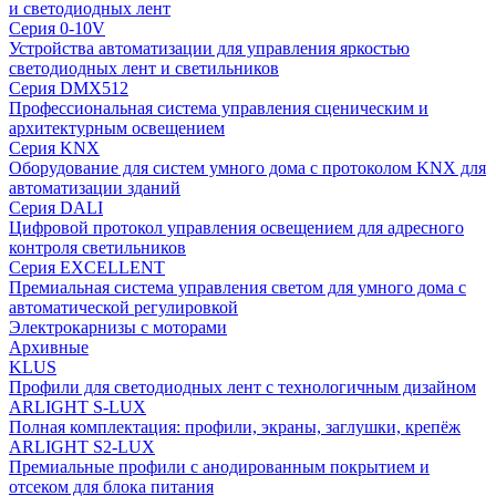
и светодиодных лент
Серия 0-10V
Устройства автоматизации для управления яркостью
светодиодных лент и светильников
Серия DMX512
Профессиональная система управления сценическим и
архитектурным освещением
Серия KNX
Оборудование для систем умного дома с протоколом KNX для
автоматизации зданий
Серия DALI
Цифровой протокол управления освещением для адресного
контроля светильников
Серия EXCELLENT
Премиальная система управления светом для умного дома с
автоматической регулировкой
Электрокарнизы с моторами
Архивные
KLUS
Профили для светодиодных лент с технологичным дизайном
ARLIGHT S-LUX
Полная комплектация: профили, экраны, заглушки, крепёж
ARLIGHT S2-LUX
Премиальные профили с анодированным покрытием и
отсеком для блока питания