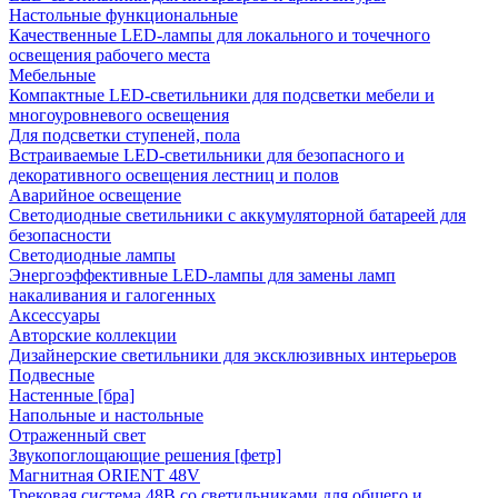
Настольные функциональные
Качественные LED-лампы для локального и точечного
освещения рабочего места
Мебельные
Компактные LED-светильники для подсветки мебели и
многоуровневого освещения
Для подсветки ступеней, пола
Встраиваемые LED-светильники для безопасного и
декоративного освещения лестниц и полов
Аварийное освещение
Светодиодные светильники с аккумуляторной батареей для
безопасности
Светодиодные лампы
Энергоэффективные LED-лампы для замены ламп
накаливания и галогенных
Аксессуары
Авторские коллекции
Дизайнерские светильники для эксклюзивных интерьеров
Подвесные
Настенные [бра]
Напольные и настольные
Отраженный свет
Звукопоглощающие решения [фетр]
Магнитная ORIENT 48V
Трековая система 48В со светильниками для общего и