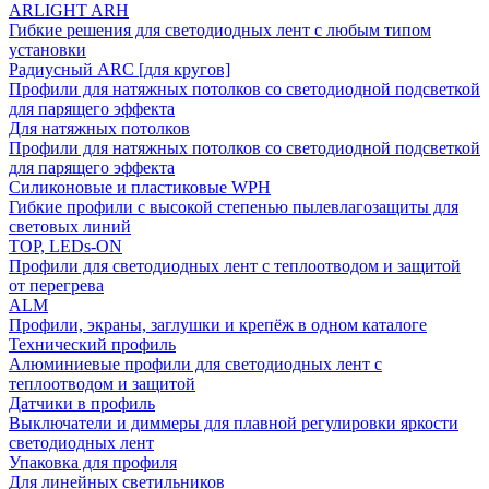
ARLIGHT ARH
Гибкие решения для светодиодных лент с любым типом
установки
Радиусный ARC [для кругов]
Профили для натяжных потолков со светодиодной подсветкой
для парящего эффекта
Для натяжных потолков
Профили для натяжных потолков со светодиодной подсветкой
для парящего эффекта
Силиконовые и пластиковые WPH
Гибкие профили с высокой степенью пылевлагозащиты для
световых линий
TOP, LEDs-ON
Профили для светодиодных лент с теплоотводом и защитой
от перегрева
ALM
Профили, экраны, заглушки и крепёж в одном каталоге
Технический профиль
Алюминиевые профили для светодиодных лент с
теплоотводом и защитой
Датчики в профиль
Выключатели и диммеры для плавной регулировки яркости
светодиодных лент
Упаковка для профиля
Для линейных светильников