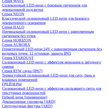
Серия WAVE
Силиконовый LED-неон с боковым свечением для
декоративной подсветки
Серия NEON
Классический силиконовый LED-неон для базового
декоративного освещения
Серия HALO
Премиальный силиконовый LED-неон с равномерным
свечением без точек
Серия HORIZON
Серия AURORA
Герметичный LED-неон 24V с равномерным свечением без
видимых точек: 12 оттенков, защита IP65
Серия STARDUST
Силиконовый LED-неон с эффектом мерцания и звёздного
сияния
Серия RTW сауна [IP67]
Термостойкий силиконовый LED-неон для саун, бань и
влажных помещений
ГРЕЙЗЕРЫ
Силиконовый LED-неон с эффектом скользящего света для
текстурных поверхностей
Гибкий неон [применение]
Декоративные гирлянды [ARD]
Светодиодные фигуры [ARD]