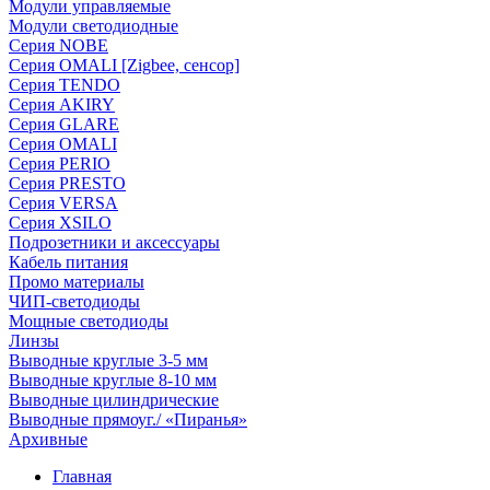
Модули управляемые
Модули светодиодные
Серия NOBE
Серия OMALI [Zigbee, сенсор]
Серия TENDO
Серия AKIRY
Серия GLARE
Серия OMALI
Серия PERIO
Серия PRESTO
Серия VERSA
Серия XSILO
Подрозетники и аксессуары
Кабель питания
Промо материалы
ЧИП-светодиоды
Мощные светодиоды
Линзы
Выводные круглые 3-5 мм
Выводные круглые 8-10 мм
Выводные цилиндрические
Выводные прямоуг./ «Пиранья»
Архивные
Главная