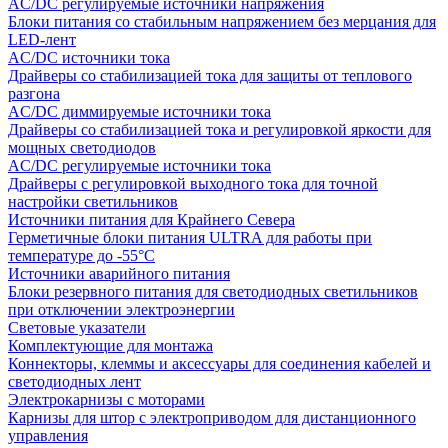
AC/DC регулируемые источники напряжения
Блоки питания со стабильным напряжением без мерцания для
LED-лент
AC/DC источники тока
Драйверы со стабилизацией тока для защиты от теплового
разгона
AC/DC диммируемые источники тока
Драйверы со стабилизацией тока и регулировкой яркости для
мощных светодиодов
AC/DC регулируемые источники тока
Драйверы с регулировкой выходного тока для точной
настройки светильников
Источники питания для Крайнего Севера
Герметичные блоки питания ULTRA для работы при
температуре до -55°C
Источники аварийного питания
Блоки резервного питания для светодиодных светильников
при отключении электроэнергии
Световые указатели
Комплектующие для монтажа
Коннекторы, клеммы и аксессуары для соединения кабелей и
светодиодных лент
Электрокарнизы с моторами
Карнизы для штор с электроприводом для дистанционного
управления