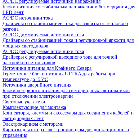
AC/DC регулируемые источники напряжения
Блоки питания со стабильным напряжением без мерцания для
LED-лент
AC/DC источники тока
Драйверы со стабилизацией тока для защиты от теплового
разгона
AC/DC диммируемые источники тока
Драйверы со стабилизацией тока и регулировкой яркости для
мощных светодиодов
AC/DC регулируемые источники тока
Драйверы с регулировкой выходного тока для точной
настройки светильников
Источники питания для Крайнего Севера
Герметичные блоки питания ULTRA для работы при
температуре до -55°C
Источники аварийного питания
Блоки резервного питания для светодиодных светильников
при отключении электроэнергии
Световые указатели
Комплектующие для монтажа
Коннекторы, клеммы и аксессуары для соединения кабелей и
светодиодных лент
Электрокарнизы с моторами
Карнизы для штор с электроприводом для дистанционного
управления