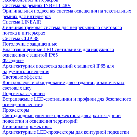
Система на ремнях INBELT 48V
Оригинальная подвесная система освещения на текстильных
ремнях для интерьеров
Система LINEAIR
Линейная трековая система для непрерывного светового
потока в интерьерах
Система CLIP-38
Потолочные защищенные
Влагозащищённые LED-светильники для наружного
освещения с защитой IP65
Фасадные
Архитектурная подсветка зданий с защитой IP65 для
наружного освещения
Световые эффекты
Контроллеры и оборудование для создания динамических
световых шоу
Подсветка ступеней
Встраиваемые LED-светильники и профили для безопасного
освещения лестниц
Прожекторы
Светодиодные уличные прожекторы для архитектурной
подсветки и освещения территорий
Линейные прожекторы
Архитектурные LED-прожекторы для контурной подсветки