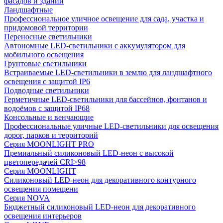
фасадов и зданий
Ландшафтные
Профессиональное уличное освещение для сада, участка и
придомовой территории
Переносные светильники
Автономные LED-светильники с аккумулятором для
мобильного освещения
Грунтовые светильники
Встраиваемые LED-светильники в землю для ландшафтного
освещения с защитой IP6
Подводные светильники
Герметичные LED-светильники для бассейнов, фонтанов и
водоёмов с защитой IP68
Консольные и венчающие
Профессиональные уличные LED-светильники для освещения
дорог, парков и территорий
Серия MOONLIGHT PRO
Премиальный силиконовый LED-неон с высокой
цветопередачей CRI>98
Серия MOONLIGHT
Силиконовый LED-неон для декоративного контурного
освещения помещени
Серия NOVA
Бюджетный силиконовый LED-неон для декоративного
освещения интерьеров