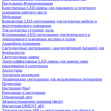
Настольные функциональные
Качественные LED-лампы для локального и точечного
освещения рабочего места
Мебельные
Компактные LED-светильники для подсветки мебели и
многоуровневого освещения
Для подсветки ступеней, пола
Встраиваемые LED-светильники для безопасного и
декоративного освещения лестниц и полов
Аварийное освещение
Светодиодные светильники с аккумуляторной батареей для
безопасности
Светодиодные лампы
Энергоэффективные LED-лампы для замены ламп
накаливания и галогенных
Аксессуары
Авторские коллекции
Дизайнерские светильники для эксклюзивных интерьеров
Подвесные
Настенные [бра]
Напольные и настольные
Отраженный свет
Звукопоглощающие решения [фетр]
Магнитная ORIENT 48V
Трековая система 48В со светильниками для общего и