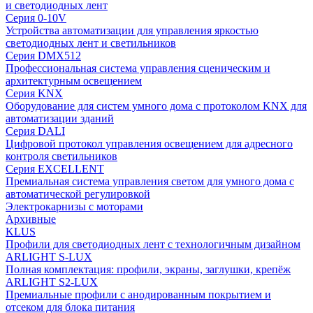
и светодиодных лент
Серия 0-10V
Устройства автоматизации для управления яркостью
светодиодных лент и светильников
Серия DMX512
Профессиональная система управления сценическим и
архитектурным освещением
Серия KNX
Оборудование для систем умного дома с протоколом KNX для
автоматизации зданий
Серия DALI
Цифровой протокол управления освещением для адресного
контроля светильников
Серия EXCELLENT
Премиальная система управления светом для умного дома с
автоматической регулировкой
Электрокарнизы с моторами
Архивные
KLUS
Профили для светодиодных лент с технологичным дизайном
ARLIGHT S-LUX
Полная комплектация: профили, экраны, заглушки, крепёж
ARLIGHT S2-LUX
Премиальные профили с анодированным покрытием и
отсеком для блока питания