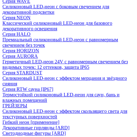
Серия WAVE
Силиконовый LED-неон с боковым свечением для
декоративной подсветки
Серия NEON
Классический силиконовый LED-неон для базового
декоративного освещения
Серия HALO
Премиальный силиконовый LED-неон с равномерным
свечением без точек
Серия HORIZON
Серия AURORA
Герметичный LED-неон 24V с равномерным свечением без
видимых точек: 12 оттенков, защита IP65
Серия STARDUST
Силиконовый LED-неон с эффектом мерцания и звёздного
сияния
Серия RTW сауна [IP67]
Термостойкий силиконовый LED-неон для саун, бань и
влажных помещений
ГРЕЙЗЕРЫ
Силиконовый LED-неон с эффектом скользящего света для
текстурных поверхностей
Гибкий неон [применение]
Декоративные гирлянды [ARD]
Светодиодные фигуры [ARD]