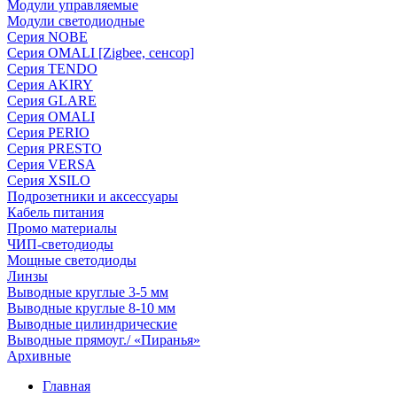
Модули управляемые
Модули светодиодные
Серия NOBE
Серия OMALI [Zigbee, сенсор]
Серия TENDO
Серия AKIRY
Серия GLARE
Серия OMALI
Серия PERIO
Серия PRESTO
Серия VERSA
Серия XSILO
Подрозетники и аксессуары
Кабель питания
Промо материалы
ЧИП-светодиоды
Мощные светодиоды
Линзы
Выводные круглые 3-5 мм
Выводные круглые 8-10 мм
Выводные цилиндрические
Выводные прямоуг./ «Пиранья»
Архивные
Главная