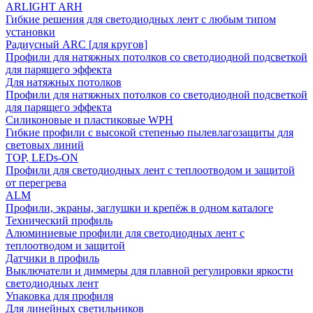
ARLIGHT ARH
Гибкие решения для светодиодных лент с любым типом
установки
Радиусный ARC [для кругов]
Профили для натяжных потолков со светодиодной подсветкой
для парящего эффекта
Для натяжных потолков
Профили для натяжных потолков со светодиодной подсветкой
для парящего эффекта
Силиконовые и пластиковые WPH
Гибкие профили с высокой степенью пылевлагозащиты для
световых линий
TOP, LEDs-ON
Профили для светодиодных лент с теплоотводом и защитой
от перегрева
ALM
Профили, экраны, заглушки и крепёж в одном каталоге
Технический профиль
Алюминиевые профили для светодиодных лент с
теплоотводом и защитой
Датчики в профиль
Выключатели и диммеры для плавной регулировки яркости
светодиодных лент
Упаковка для профиля
Для линейных светильников