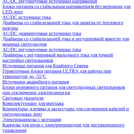
AC/DC регулируемые источники напряжения
Блоки питания со стабильным напряжением без мерцания для
LED-лент
AC/DC источники тока
Драйверы со стабилизацией тока для защиты от теплового
разгона
AC/DC диммируемые источники тока
Драйверы со стабилизацией тока и регулировкой яркости для
мощных светодиодов
AC/DC регулируемые источники тока
Драйверы с регулировкой выходного тока для точной
настройки светильников
Источники питания для Крайнего Севера
Герметичные блоки питания ULTRA для работы при
температуре до -55°C
Источники аварийного питания
Блоки резервного питания для светодиодных светильников
при отключении электроэнергии
Световые указатели
Комплектующие для монтажа
Коннекторы, клеммы и аксессуары для соединения кабелей и
светодиодных лент
Электрокарнизы с моторами
Карнизы для штор с электроприводом для дистанционного
управления