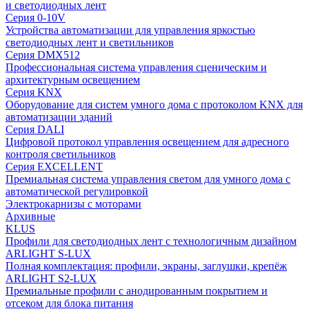
и светодиодных лент
Серия 0-10V
Устройства автоматизации для управления яркостью
светодиодных лент и светильников
Серия DMX512
Профессиональная система управления сценическим и
архитектурным освещением
Серия KNX
Оборудование для систем умного дома с протоколом KNX для
автоматизации зданий
Серия DALI
Цифровой протокол управления освещением для адресного
контроля светильников
Серия EXCELLENT
Премиальная система управления светом для умного дома с
автоматической регулировкой
Электрокарнизы с моторами
Архивные
KLUS
Профили для светодиодных лент с технологичным дизайном
ARLIGHT S-LUX
Полная комплектация: профили, экраны, заглушки, крепёж
ARLIGHT S2-LUX
Премиальные профили с анодированным покрытием и
отсеком для блока питания