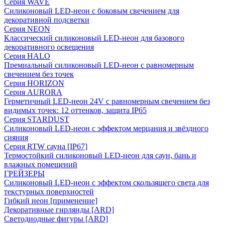
Серия WAVE
Силиконовый LED-неон с боковым свечением для
декоративной подсветки
Серия NEON
Классический силиконовый LED-неон для базового
декоративного освещения
Серия HALO
Премиальный силиконовый LED-неон с равномерным
свечением без точек
Серия HORIZON
Серия AURORA
Герметичный LED-неон 24V с равномерным свечением без
видимых точек: 12 оттенков, защита IP65
Серия STARDUST
Силиконовый LED-неон с эффектом мерцания и звёздного
сияния
Серия RTW сауна [IP67]
Термостойкий силиконовый LED-неон для саун, бань и
влажных помещений
ГРЕЙЗЕРЫ
Силиконовый LED-неон с эффектом скользящего света для
текстурных поверхностей
Гибкий неон [применение]
Декоративные гирлянды [ARD]
Светодиодные фигуры [ARD]