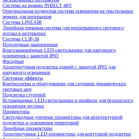
Система на ремнях INBELT 48V
Оригинальная подвесная система освещения на текстильных
ремнях для интерьеров
Система LINEAIR
Линейная трековая система для непрерывного светового
потока в интерьерах
Система CLIP-38
Потолочные защищенные
Влагозащищённые LED-светильники для наружного
освещения с защитой IP65
Фасадные
Архитектурная подсветка зданий с защитой IP65 для
наружного освещения
Световые эффекты
Контроллеры и оборудование для создания динамических
световых шоу
Подсветка ступеней
Встраиваемые LED-светильники и профили для безопасного
освещения лестниц
Прожекторы
Светодиодные уличные прожекторы для архитектурной
подсветки и освещения территорий
Линейные прожекторы
Архитектурные LED-прожекторы для контурной подсветки