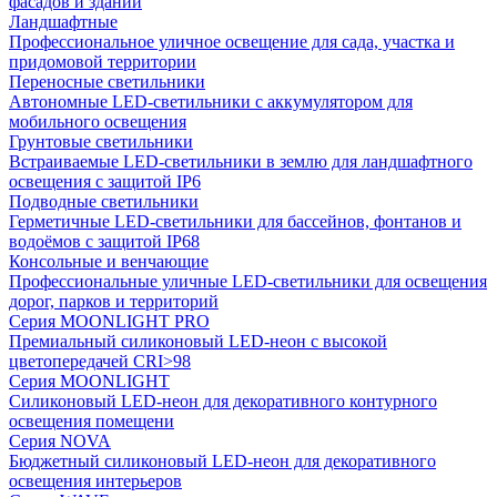
фасадов и зданий
Ландшафтные
Профессиональное уличное освещение для сада, участка и
придомовой территории
Переносные светильники
Автономные LED-светильники с аккумулятором для
мобильного освещения
Грунтовые светильники
Встраиваемые LED-светильники в землю для ландшафтного
освещения с защитой IP6
Подводные светильники
Герметичные LED-светильники для бассейнов, фонтанов и
водоёмов с защитой IP68
Консольные и венчающие
Профессиональные уличные LED-светильники для освещения
дорог, парков и территорий
Серия MOONLIGHT PRO
Премиальный силиконовый LED-неон с высокой
цветопередачей CRI>98
Серия MOONLIGHT
Силиконовый LED-неон для декоративного контурного
освещения помещени
Серия NOVA
Бюджетный силиконовый LED-неон для декоративного
освещения интерьеров