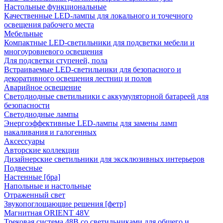
Настольные функциональные
Качественные LED-лампы для локального и точечного
освещения рабочего места
Мебельные
Компактные LED-светильники для подсветки мебели и
многоуровневого освещения
Для подсветки ступеней, пола
Встраиваемые LED-светильники для безопасного и
декоративного освещения лестниц и полов
Аварийное освещение
Светодиодные светильники с аккумуляторной батареей для
безопасности
Светодиодные лампы
Энергоэффективные LED-лампы для замены ламп
накаливания и галогенных
Аксессуары
Авторские коллекции
Дизайнерские светильники для эксклюзивных интерьеров
Подвесные
Настенные [бра]
Напольные и настольные
Отраженный свет
Звукопоглощающие решения [фетр]
Магнитная ORIENT 48V
Трековая система 48В со светильниками для общего и