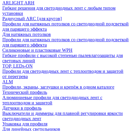
ARLIGHT ARH
Гибкие решения для светодиодных лент с любым типом
установки
Радиусный ARC [для кругов]
Профили для натяжных потолков со светодиодной подсветкой
для парящего эффекта
Для натяжных потолков
Профили для натяжных потолков со светодиодной подсветкой
для парящего эффекта
Силиконовые и пластиковые WPH
Гибкие профили с высокой степенью пылевлагозащиты для
световых линий
TOP, LEDs-ON
Профили для светодиодных лент с теплоотводом и защитой
от перегрева
ALM
Профили, экраны, заглушки и крепёж в одном каталоге
Технический профиль
Алюминиевые профили для светодиодных лент с
теплоотводом и защитой
Датчики в профиль
Выключатели и диммеры для плавной регулировки яркости
светодиодных лент
Упаковка для профиля
Для линейных светильников