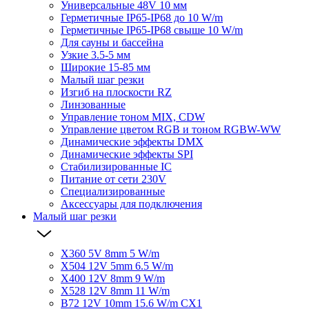
Универсальные 48V 10 мм
Герметичные IP65-IP68 до 10 W/m
Герметичные IP65-IP68 свыше 10 W/m
Для сауны и бассейна
Узкие 3.5-5 мм
Широкие 15-85 мм
Малый шаг резки
Изгиб на плоскости RZ
Линзованные
Управление тоном MIX, CDW
Управление цветом RGB и тоном RGBW-WW
Динамические эффекты DMX
Динамические эффекты SPI
Стабилизированные IC
Питание от сети 230V
Специализированные
Аксессуары для подключения
Малый шаг резки
X360 5V 8mm 5 W/m
X504 12V 5mm 6.5 W/m
X400 12V 8mm 9 W/m
X528 12V 8mm 11 W/m
B72 12V 10mm 15.6 W/m CX1