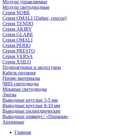
Модули управляемые
Модули светодиодные
Серия NOBE
Серия OMALI [Zigbee, сенсор]
Серия TENDO
Серия AKIRY
Серия GLARE
Серия OMALI
Серия PERIO
Серия PRESTO
Серия VERSA
Серия XSILO
Подрозетники и аксессуары
Кабель питания
Промо материалы
ЧИП-светодиоды
Мощные светодиоды
Линзы
Выводные круглые 3-5 мм
Выводные круглые 8-10 мм
Выводные цилиндрические
Выводные прямоуг./ «Пиранья»
Архивные
Главная