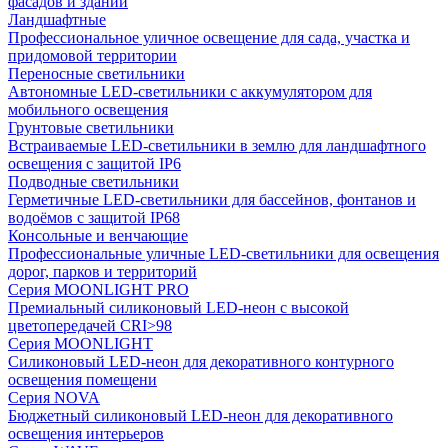
фасадов и зданий
Ландшафтные
Профессиональное уличное освещение для сада, участка и
придомовой территории
Переносные светильники
Автономные LED-светильники с аккумулятором для
мобильного освещения
Грунтовые светильники
Встраиваемые LED-светильники в землю для ландшафтного
освещения с защитой IP6
Подводные светильники
Герметичные LED-светильники для бассейнов, фонтанов и
водоёмов с защитой IP68
Консольные и венчающие
Профессиональные уличные LED-светильники для освещения
дорог, парков и территорий
Серия MOONLIGHT PRO
Премиальный силиконовый LED-неон с высокой
цветопередачей CRI>98
Серия MOONLIGHT
Силиконовый LED-неон для декоративного контурного
освещения помещени
Серия NOVA
Бюджетный силиконовый LED-неон для декоративного
освещения интерьеров