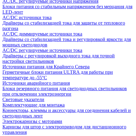
AC/DC регулируемые источники напряжения
Блоки питания со стабильным напряжением без мерцания для
LED-лент
AC/DC источники тока
Драйверы со стабилизацией тока для защиты от теплового
разгона
AC/DC диммируемые источники тока
Драйверы со стабилизацией тока и регулировкой яркости для
мощных светодиодов
AC/DC регулируемые источники тока
Драйверы с регулировкой выходного тока для точной
настройки светильников
Источники питания для Крайнего Севера
Герметичные блоки питания ULTRA для работы при
температуре до -55°C
Источники аварийного питания
Блоки резервного питания для светодиодных светильников
при отключении электроэнергии
Световые указатели
Комплектующие для монтажа
Коннекторы, клеммы и аксессуары для соединения кабелей и
светодиодных лент
Электрокарнизы с моторами
Карнизы для штор с электроприводом для дистанционного
управления