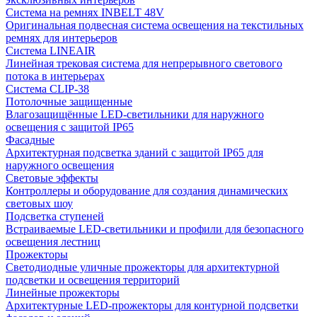
Система на ремнях INBELT 48V
Оригинальная подвесная система освещения на текстильных
ремнях для интерьеров
Система LINEAIR
Линейная трековая система для непрерывного светового
потока в интерьерах
Система CLIP-38
Потолочные защищенные
Влагозащищённые LED-светильники для наружного
освещения с защитой IP65
Фасадные
Архитектурная подсветка зданий с защитой IP65 для
наружного освещения
Световые эффекты
Контроллеры и оборудование для создания динамических
световых шоу
Подсветка ступеней
Встраиваемые LED-светильники и профили для безопасного
освещения лестниц
Прожекторы
Светодиодные уличные прожекторы для архитектурной
подсветки и освещения территорий
Линейные прожекторы
Архитектурные LED-прожекторы для контурной подсветки