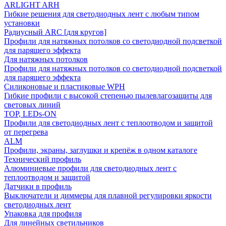
ARLIGHT ARH
Гибкие решения для светодиодных лент с любым типом
установки
Радиусный ARC [для кругов]
Профили для натяжных потолков со светодиодной подсветкой
для парящего эффекта
Для натяжных потолков
Профили для натяжных потолков со светодиодной подсветкой
для парящего эффекта
Силиконовые и пластиковые WPH
Гибкие профили с высокой степенью пылевлагозащиты для
световых линий
TOP, LEDs-ON
Профили для светодиодных лент с теплоотводом и защитой
от перегрева
ALM
Профили, экраны, заглушки и крепёж в одном каталоге
Технический профиль
Алюминиевые профили для светодиодных лент с
теплоотводом и защитой
Датчики в профиль
Выключатели и диммеры для плавной регулировки яркости
светодиодных лент
Упаковка для профиля
Для линейных светильников