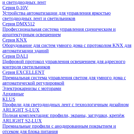
и светодиодных лент
Серия 0-10V
Устройства автоматизации для управления яркостью
светодиодных лент и светильников
Серия DMX512
Профессиональная система управления сценическим и
архитектурным освещением
Серия KNX
Оборудование для систем умного дома с протоколом KNX для
автоматизации зданий
Серия DALI
Цифровой протокол управления освещением для адресного
контроля светильников
Серия EXCELLENT
Премиальная система управления светом для умного дома с
автоматической регулировкой
Электрокарнизы с моторами
Архивные
KLUS
Профили для светодиодных лент с технологичным дизайном
ARLIGHT S-LUX
Полная комплектация: профили, экраны, заглушки, крепёж
ARLIGHT S2-LUX
Премиальные профили с анодированным покрытием и
отсеком для блока питания