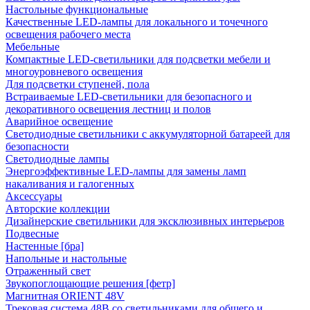
Настольные функциональные
Качественные LED-лампы для локального и точечного
освещения рабочего места
Мебельные
Компактные LED-светильники для подсветки мебели и
многоуровневого освещения
Для подсветки ступеней, пола
Встраиваемые LED-светильники для безопасного и
декоративного освещения лестниц и полов
Аварийное освещение
Светодиодные светильники с аккумуляторной батареей для
безопасности
Светодиодные лампы
Энергоэффективные LED-лампы для замены ламп
накаливания и галогенных
Аксессуары
Авторские коллекции
Дизайнерские светильники для эксклюзивных интерьеров
Подвесные
Настенные [бра]
Напольные и настольные
Отраженный свет
Звукопоглощающие решения [фетр]
Магнитная ORIENT 48V
Трековая система 48В со светильниками для общего и