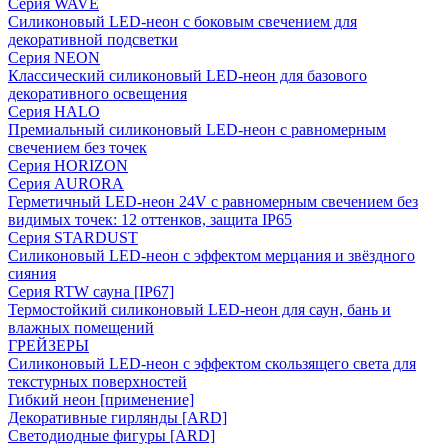
Серия WAVE
Силиконовый LED-неон с боковым свечением для
декоративной подсветки
Серия NEON
Классический силиконовый LED-неон для базового
декоративного освещения
Серия HALO
Премиальный силиконовый LED-неон с равномерным
свечением без точек
Серия HORIZON
Серия AURORA
Герметичный LED-неон 24V с равномерным свечением без
видимых точек: 12 оттенков, защита IP65
Серия STARDUST
Силиконовый LED-неон с эффектом мерцания и звёздного
сияния
Серия RTW сауна [IP67]
Термостойкий силиконовый LED-неон для саун, бань и
влажных помещений
ГРЕЙЗЕРЫ
Силиконовый LED-неон с эффектом скользящего света для
текстурных поверхностей
Гибкий неон [применение]
Декоративные гирлянды [ARD]
Светодиодные фигуры [ARD]