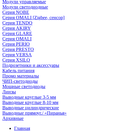
Модули управляемые
Модули светодиодные
Серия NOBE
Серия OMALI [Zigbee, сенсор]
Серия TENDO
Серия AKIRY
Серия GLARE
Серия OMALI
Серия PERIO
Серия PRESTO
Серия VERSA
Серия XSILO
Подрозетники и аксессуары
Кабель питания
Промо материалы
ЧИП-светодиоды
Мощные светодиоды
Линзы
Выводные круглые 3-5 мм
Выводные круглые 8-10 мм
Выводные цилиндрические
Выводные прямоуг./ «Пиранья»
Архивные
Главная