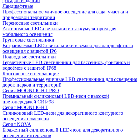
фасадов и зданий
Ландшафтные
Профессиональное уличное освещение для сада, участка и
придомовой территории
Переносные светильники
Автономные LED-светильники с аккумулятором для
мобильного освещения
Грунтовые светильники
Встраиваемые LED-светильники в землю для ландшафтного
освещения с защитой IP6
Подводные светильники
Герметичные LED-светильники для бассейнов, фонтанов и
водоёмов с защитой IP68
Консольные и венчающие
Профессиональные уличные LED-светильники для освещения
дорог, парков и территорий
Серия MOONLIGHT PRO
Премиальный силиконовый LED-неон с высокой
цветопередачей CRI>98
Серия MOONLIGHT
Силиконовый LED-неон для декоративного контурного
освещения помещени
Серия NOVA
Бюджетный силиконовый LED-неон для декоративного
освещения интерьеров