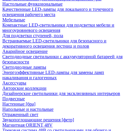
Настольные функциональные
Качественные LED-лампы для локального и точечного
освещения рабочего места
Мебельные
Компактные LED-светильники для подсветки мебели и
многоуровневого освещения
Для подсветки ступеней, пола
Встраиваемые LED-светильники для безопасного и
декоративного освещения лестниц и полов
Аварийное освещение
Светодиодные светильники с аккумуляторной батареей для
безопасности
Светодиодные лампы
Энергоэффективные LED-лампы для замены ламп
накаливания и галогенных
Аксессуары
Авторские коллекции
Дизайнерские светильники для эксклюзивных интерьеров
Подвесные
Настенные [бра]
Напольные и настольные
Отраженный свет
Звукопоглощающие решения [фетр]
Магнитная ORIENT 48V
Трековая система 48В со светильниками для общего и