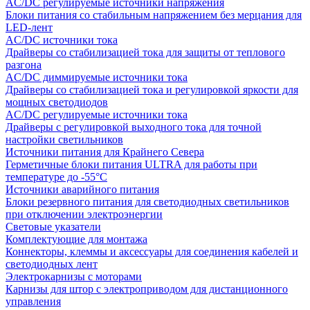
AC/DC регулируемые источники напряжения
Блоки питания со стабильным напряжением без мерцания для
LED-лент
AC/DC источники тока
Драйверы со стабилизацией тока для защиты от теплового
разгона
AC/DC диммируемые источники тока
Драйверы со стабилизацией тока и регулировкой яркости для
мощных светодиодов
AC/DC регулируемые источники тока
Драйверы с регулировкой выходного тока для точной
настройки светильников
Источники питания для Крайнего Севера
Герметичные блоки питания ULTRA для работы при
температуре до -55°C
Источники аварийного питания
Блоки резервного питания для светодиодных светильников
при отключении электроэнергии
Световые указатели
Комплектующие для монтажа
Коннекторы, клеммы и аксессуары для соединения кабелей и
светодиодных лент
Электрокарнизы с моторами
Карнизы для штор с электроприводом для дистанционного
управления