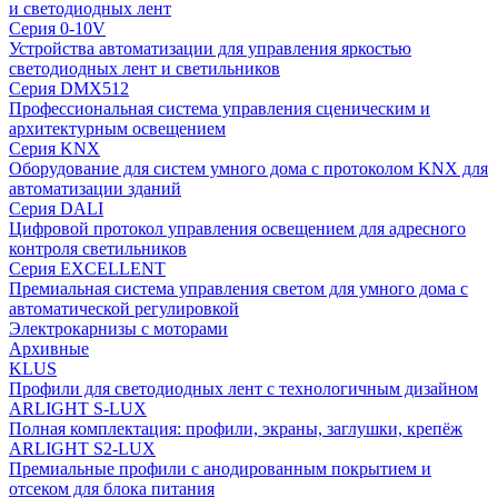
и светодиодных лент
Серия 0-10V
Устройства автоматизации для управления яркостью
светодиодных лент и светильников
Серия DMX512
Профессиональная система управления сценическим и
архитектурным освещением
Серия KNX
Оборудование для систем умного дома с протоколом KNX для
автоматизации зданий
Серия DALI
Цифровой протокол управления освещением для адресного
контроля светильников
Серия EXCELLENT
Премиальная система управления светом для умного дома с
автоматической регулировкой
Электрокарнизы с моторами
Архивные
KLUS
Профили для светодиодных лент с технологичным дизайном
ARLIGHT S-LUX
Полная комплектация: профили, экраны, заглушки, крепёж
ARLIGHT S2-LUX
Премиальные профили с анодированным покрытием и
отсеком для блока питания