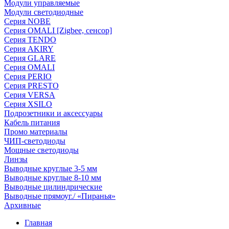
Модули управляемые
Модули светодиодные
Серия NOBE
Серия OMALI [Zigbee, сенсор]
Серия TENDO
Серия AKIRY
Серия GLARE
Серия OMALI
Серия PERIO
Серия PRESTO
Серия VERSA
Серия XSILO
Подрозетники и аксессуары
Кабель питания
Промо материалы
ЧИП-светодиоды
Мощные светодиоды
Линзы
Выводные круглые 3-5 мм
Выводные круглые 8-10 мм
Выводные цилиндрические
Выводные прямоуг./ «Пиранья»
Архивные
Главная