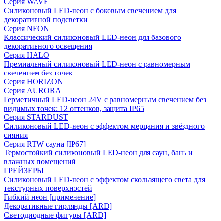
Серия WAVE
Силиконовый LED-неон с боковым свечением для
декоративной подсветки
Серия NEON
Классический силиконовый LED-неон для базового
декоративного освещения
Серия HALO
Премиальный силиконовый LED-неон с равномерным
свечением без точек
Серия HORIZON
Серия AURORA
Герметичный LED-неон 24V с равномерным свечением без
видимых точек: 12 оттенков, защита IP65
Серия STARDUST
Силиконовый LED-неон с эффектом мерцания и звёздного
сияния
Серия RTW сауна [IP67]
Термостойкий силиконовый LED-неон для саун, бань и
влажных помещений
ГРЕЙЗЕРЫ
Силиконовый LED-неон с эффектом скользящего света для
текстурных поверхностей
Гибкий неон [применение]
Декоративные гирлянды [ARD]
Светодиодные фигуры [ARD]