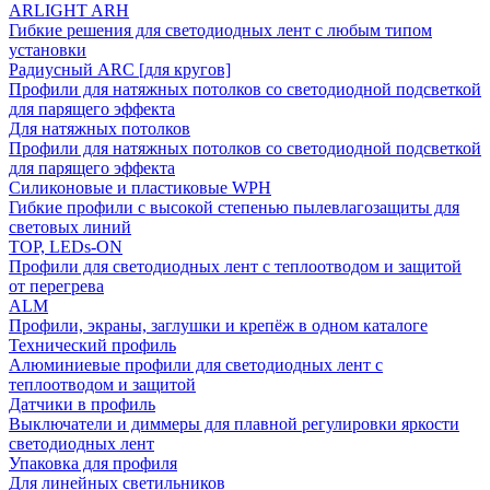
ARLIGHT ARH
Гибкие решения для светодиодных лент с любым типом
установки
Радиусный ARC [для кругов]
Профили для натяжных потолков со светодиодной подсветкой
для парящего эффекта
Для натяжных потолков
Профили для натяжных потолков со светодиодной подсветкой
для парящего эффекта
Силиконовые и пластиковые WPH
Гибкие профили с высокой степенью пылевлагозащиты для
световых линий
TOP, LEDs-ON
Профили для светодиодных лент с теплоотводом и защитой
от перегрева
ALM
Профили, экраны, заглушки и крепёж в одном каталоге
Технический профиль
Алюминиевые профили для светодиодных лент с
теплоотводом и защитой
Датчики в профиль
Выключатели и диммеры для плавной регулировки яркости
светодиодных лент
Упаковка для профиля
Для линейных светильников