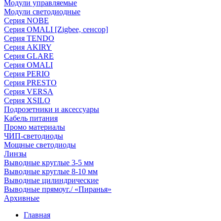
Модули управляемые
Модули светодиодные
Серия NOBE
Серия OMALI [Zigbee, сенсор]
Серия TENDO
Серия AKIRY
Серия GLARE
Серия OMALI
Серия PERIO
Серия PRESTO
Серия VERSA
Серия XSILO
Подрозетники и аксессуары
Кабель питания
Промо материалы
ЧИП-светодиоды
Мощные светодиоды
Линзы
Выводные круглые 3-5 мм
Выводные круглые 8-10 мм
Выводные цилиндрические
Выводные прямоуг./ «Пиранья»
Архивные
Главная