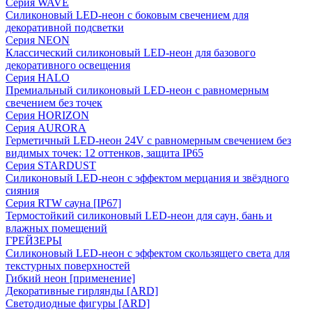
Серия WAVE
Силиконовый LED-неон с боковым свечением для
декоративной подсветки
Серия NEON
Классический силиконовый LED-неон для базового
декоративного освещения
Серия HALO
Премиальный силиконовый LED-неон с равномерным
свечением без точек
Серия HORIZON
Серия AURORA
Герметичный LED-неон 24V с равномерным свечением без
видимых точек: 12 оттенков, защита IP65
Серия STARDUST
Силиконовый LED-неон с эффектом мерцания и звёздного
сияния
Серия RTW сауна [IP67]
Термостойкий силиконовый LED-неон для саун, бань и
влажных помещений
ГРЕЙЗЕРЫ
Силиконовый LED-неон с эффектом скользящего света для
текстурных поверхностей
Гибкий неон [применение]
Декоративные гирлянды [ARD]
Светодиодные фигуры [ARD]