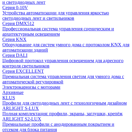
и светодиодных лент
Серия 0-10V
Устройства автоматизации для управления яркостью
светодиодных лент и светильников
Серия DMX512
Профессиональная система управления сценическим и
архитектурным освещением
Серия KNX
Оборудование для систем умного дома с протоколом KNX для
автоматизации зданий
Серия DALI
Цифровой протокол управления освещением для адресного
контроля светильников
Серия EXCELLENT
Премиальная система управления светом для умного дома с
автоматической регулировкой
Электрокарнизы с моторами
Архивные
KLUS
Профили для светодиодных лент с технологичным дизайном
ARLIGHT S-LUX
Полная комплектация: профили, экраны, заглушки, крепёж
ARLIGHT S2-LUX
Премиальные профили с анодированным покрытием и
отсеком для блока питания