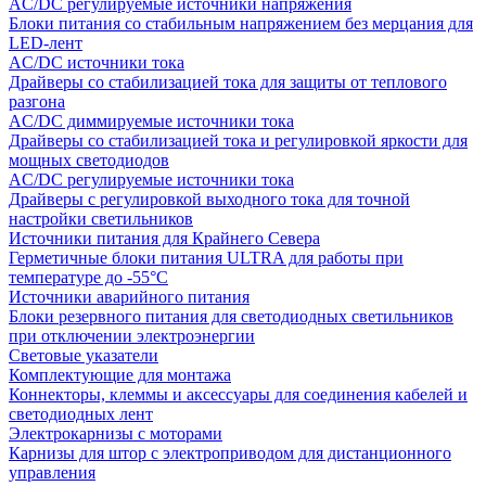
AC/DC регулируемые источники напряжения
Блоки питания со стабильным напряжением без мерцания для
LED-лент
AC/DC источники тока
Драйверы со стабилизацией тока для защиты от теплового
разгона
AC/DC диммируемые источники тока
Драйверы со стабилизацией тока и регулировкой яркости для
мощных светодиодов
AC/DC регулируемые источники тока
Драйверы с регулировкой выходного тока для точной
настройки светильников
Источники питания для Крайнего Севера
Герметичные блоки питания ULTRA для работы при
температуре до -55°C
Источники аварийного питания
Блоки резервного питания для светодиодных светильников
при отключении электроэнергии
Световые указатели
Комплектующие для монтажа
Коннекторы, клеммы и аксессуары для соединения кабелей и
светодиодных лент
Электрокарнизы с моторами
Карнизы для штор с электроприводом для дистанционного
управления