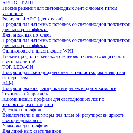
ARLIGHT ARH
Гибкие решения для светодиодных лент с любым типом
установки
Радиусный ARC [для кругов]
Профили для натяжных потолков со светодиодной подсветкой
для парящего эффекта
Для натяжных потолков
Профили для натяжных потолков со светодиодной подсветкой
для парящего эффекта
Силиконовые и пластиковые WPH
Гибкие профили с высокой степенью пылевлагозащиты для
световых линий
TOP, LEDs-ON
Профили для светодиодных лент с теплоотводом и защитой
от перегрева
ALM
Профили, экраны, заглушки и крепёж в одном каталоге
Технический профиль
Алюминиевые профили для светодиодных лент с
теплоотводом и защитой
Датчики в профиль
Выключатели и диммеры для плавной регулировки яркости
светодиодных лент
Упаковка для профиля
Для линейных светильников