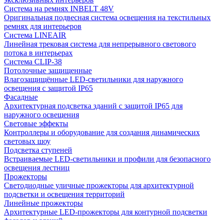
Система на ремнях INBELT 48V
Оригинальная подвесная система освещения на текстильных
ремнях для интерьеров
Система LINEAIR
Линейная трековая система для непрерывного светового
потока в интерьерах
Система CLIP-38
Потолочные защищенные
Влагозащищённые LED-светильники для наружного
освещения с защитой IP65
Фасадные
Архитектурная подсветка зданий с защитой IP65 для
наружного освещения
Световые эффекты
Контроллеры и оборудование для создания динамических
световых шоу
Подсветка ступеней
Встраиваемые LED-светильники и профили для безопасного
освещения лестниц
Прожекторы
Светодиодные уличные прожекторы для архитектурной
подсветки и освещения территорий
Линейные прожекторы
Архитектурные LED-прожекторы для контурной подсветки