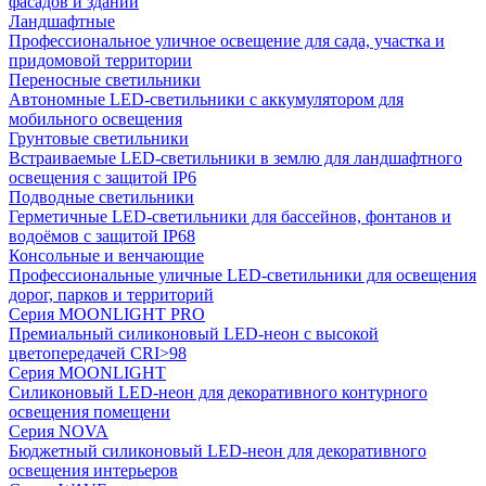
фасадов и зданий
Ландшафтные
Профессиональное уличное освещение для сада, участка и
придомовой территории
Переносные светильники
Автономные LED-светильники с аккумулятором для
мобильного освещения
Грунтовые светильники
Встраиваемые LED-светильники в землю для ландшафтного
освещения с защитой IP6
Подводные светильники
Герметичные LED-светильники для бассейнов, фонтанов и
водоёмов с защитой IP68
Консольные и венчающие
Профессиональные уличные LED-светильники для освещения
дорог, парков и территорий
Серия MOONLIGHT PRO
Премиальный силиконовый LED-неон с высокой
цветопередачей CRI>98
Серия MOONLIGHT
Силиконовый LED-неон для декоративного контурного
освещения помещени
Серия NOVA
Бюджетный силиконовый LED-неон для декоративного
освещения интерьеров