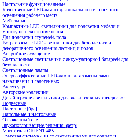
Настольные функциональные
Качественные LED-лампы для локального и точечного
освещения рабочего места
Мебельные
Компактные LED-светильники для подсветки мебели и
многоуровневого освещения
Для подсветки ступеней, пола
Встраиваемые LED-светильники для безопасного и
декоративного освещения лестниц и полов
Аварийное освещение
Светодиодные светильники с аккумуляторной батареей для
безопасности
Светодиодные лампы
Энергоэффективные LED-лампы для замены ламп
накаливания и галогенных
Аксессуары
Авторские коллекции
Дизайнерские светильники для эксклюзивных интерьеров
Подвесные
Настенные [бра]
Напольные и настольные
Отраженный свет
Звукопоглощающие решения [фетр]
Магнитная ORIENT 48V
Трековая система 48В со светильниками для общего и