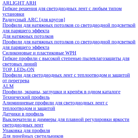
ARLIGHT ARH
Гибкие решения для светодиодных лент с любым типом
установки
Радиусный ARC [для кругов]
Профили для натяжных потолков со светодиодной подсветкой
для парящего эффекта
Для натяжных потолков
Профили для натяжных потолков со светодиодной подсветкой
для парящего эффекта
Силиконовые и пластиковые WPH
Гибкие профили с высокой степенью пылевлагозащиты для
световых линий
TOP, LEDs-ON
Профили для светодиодных лент с теплоотводом и защитой
от перегрева
ALM
Профили, экраны, заглушки и крепёж в одном каталоге
Технический профиль
Алюминиевые профили для светодиодных лент с
теплоотводом и защитой
Датчики в профиль
Выключатели и диммеры для плавной регулировки яркости
светодиодных лент
Упаковка для профиля
Для линейных светильников