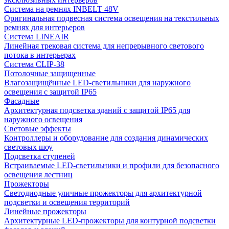
Система на ремнях INBELT 48V
Оригинальная подвесная система освещения на текстильных
ремнях для интерьеров
Система LINEAIR
Линейная трековая система для непрерывного светового
потока в интерьерах
Система CLIP-38
Потолочные защищенные
Влагозащищённые LED-светильники для наружного
освещения с защитой IP65
Фасадные
Архитектурная подсветка зданий с защитой IP65 для
наружного освещения
Световые эффекты
Контроллеры и оборудование для создания динамических
световых шоу
Подсветка ступеней
Встраиваемые LED-светильники и профили для безопасного
освещения лестниц
Прожекторы
Светодиодные уличные прожекторы для архитектурной
подсветки и освещения территорий
Линейные прожекторы
Архитектурные LED-прожекторы для контурной подсветки