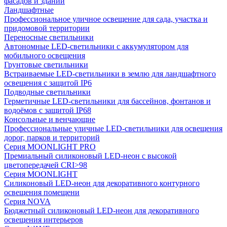
фасадов и зданий
Ландшафтные
Профессиональное уличное освещение для сада, участка и
придомовой территории
Переносные светильники
Автономные LED-светильники с аккумулятором для
мобильного освещения
Грунтовые светильники
Встраиваемые LED-светильники в землю для ландшафтного
освещения с защитой IP6
Подводные светильники
Герметичные LED-светильники для бассейнов, фонтанов и
водоёмов с защитой IP68
Консольные и венчающие
Профессиональные уличные LED-светильники для освещения
дорог, парков и территорий
Серия MOONLIGHT PRO
Премиальный силиконовый LED-неон с высокой
цветопередачей CRI>98
Серия MOONLIGHT
Силиконовый LED-неон для декоративного контурного
освещения помещени
Серия NOVA
Бюджетный силиконовый LED-неон для декоративного
освещения интерьеров