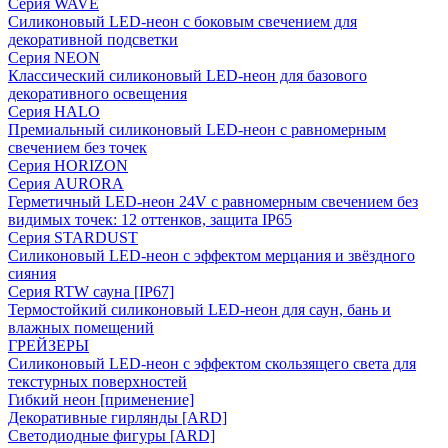
Серия WAVE
Силиконовый LED-неон с боковым свечением для
декоративной подсветки
Серия NEON
Классический силиконовый LED-неон для базового
декоративного освещения
Серия HALO
Премиальный силиконовый LED-неон с равномерным
свечением без точек
Серия HORIZON
Серия AURORA
Герметичный LED-неон 24V с равномерным свечением без
видимых точек: 12 оттенков, защита IP65
Серия STARDUST
Силиконовый LED-неон с эффектом мерцания и звёздного
сияния
Серия RTW сауна [IP67]
Термостойкий силиконовый LED-неон для саун, бань и
влажных помещений
ГРЕЙЗЕРЫ
Силиконовый LED-неон с эффектом скользящего света для
текстурных поверхностей
Гибкий неон [применение]
Декоративные гирлянды [ARD]
Светодиодные фигуры [ARD]