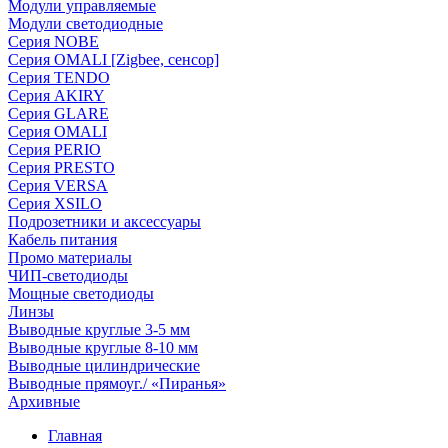
Модули управляемые
Модули светодиодные
Серия NOBE
Серия OMALI [Zigbee, сенсор]
Серия TENDO
Серия AKIRY
Серия GLARE
Серия OMALI
Серия PERIO
Серия PRESTO
Серия VERSA
Серия XSILO
Подрозетники и аксессуары
Кабель питания
Промо материалы
ЧИП-светодиоды
Мощные светодиоды
Линзы
Выводные круглые 3-5 мм
Выводные круглые 8-10 мм
Выводные цилиндрические
Выводные прямоуг./ «Пиранья»
Архивные
Главная