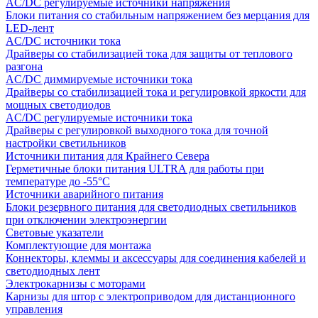
AC/DC регулируемые источники напряжения
Блоки питания со стабильным напряжением без мерцания для
LED-лент
AC/DC источники тока
Драйверы со стабилизацией тока для защиты от теплового
разгона
AC/DC диммируемые источники тока
Драйверы со стабилизацией тока и регулировкой яркости для
мощных светодиодов
AC/DC регулируемые источники тока
Драйверы с регулировкой выходного тока для точной
настройки светильников
Источники питания для Крайнего Севера
Герметичные блоки питания ULTRA для работы при
температуре до -55°C
Источники аварийного питания
Блоки резервного питания для светодиодных светильников
при отключении электроэнергии
Световые указатели
Комплектующие для монтажа
Коннекторы, клеммы и аксессуары для соединения кабелей и
светодиодных лент
Электрокарнизы с моторами
Карнизы для штор с электроприводом для дистанционного
управления