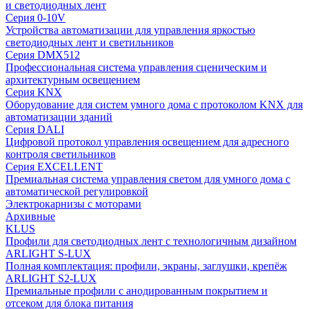
и светодиодных лент
Серия 0-10V
Устройства автоматизации для управления яркостью
светодиодных лент и светильников
Серия DMX512
Профессиональная система управления сценическим и
архитектурным освещением
Серия KNX
Оборудование для систем умного дома с протоколом KNX для
автоматизации зданий
Серия DALI
Цифровой протокол управления освещением для адресного
контроля светильников
Серия EXCELLENT
Премиальная система управления светом для умного дома с
автоматической регулировкой
Электрокарнизы с моторами
Архивные
KLUS
Профили для светодиодных лент с технологичным дизайном
ARLIGHT S-LUX
Полная комплектация: профили, экраны, заглушки, крепёж
ARLIGHT S2-LUX
Премиальные профили с анодированным покрытием и
отсеком для блока питания