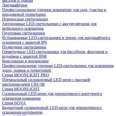
фасадов и зданий
Ландшафтные
Профессиональное уличное освещение для сада, участка и
придомовой территории
Переносные светильники
Автономные LED-светильники с аккумулятором для
мобильного освещения
Грунтовые светильники
Встраиваемые LED-светильники в землю для ландшафтного
освещения с защитой IP6
Подводные светильники
Герметичные LED-светильники для бассейнов, фонтанов и
водоёмов с защитой IP68
Консольные и венчающие
Профессиональные уличные LED-светильники для освещения
дорог, парков и территорий
Серия MOONLIGHT PRO
Премиальный силиконовый LED-неон с высокой
цветопередачей CRI>98
Серия MOONLIGHT
Силиконовый LED-неон для декоративного контурного
освещения помещени
Серия NOVA
Бюджетный силиконовый LED-неон для декоративного
освещения интерьеров