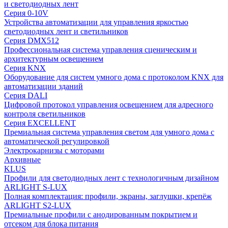
и светодиодных лент
Серия 0-10V
Устройства автоматизации для управления яркостью
светодиодных лент и светильников
Серия DMX512
Профессиональная система управления сценическим и
архитектурным освещением
Серия KNX
Оборудование для систем умного дома с протоколом KNX для
автоматизации зданий
Серия DALI
Цифровой протокол управления освещением для адресного
контроля светильников
Серия EXCELLENT
Премиальная система управления светом для умного дома с
автоматической регулировкой
Электрокарнизы с моторами
Архивные
KLUS
Профили для светодиодных лент с технологичным дизайном
ARLIGHT S-LUX
Полная комплектация: профили, экраны, заглушки, крепёж
ARLIGHT S2-LUX
Премиальные профили с анодированным покрытием и
отсеком для блока питания