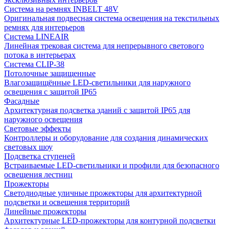
Система на ремнях INBELT 48V
Оригинальная подвесная система освещения на текстильных
ремнях для интерьеров
Система LINEAIR
Линейная трековая система для непрерывного светового
потока в интерьерах
Система CLIP-38
Потолочные защищенные
Влагозащищённые LED-светильники для наружного
освещения с защитой IP65
Фасадные
Архитектурная подсветка зданий с защитой IP65 для
наружного освещения
Световые эффекты
Контроллеры и оборудование для создания динамических
световых шоу
Подсветка ступеней
Встраиваемые LED-светильники и профили для безопасного
освещения лестниц
Прожекторы
Светодиодные уличные прожекторы для архитектурной
подсветки и освещения территорий
Линейные прожекторы
Архитектурные LED-прожекторы для контурной подсветки