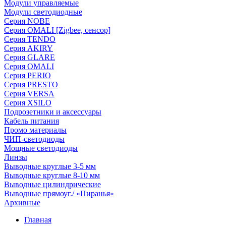
Модули управляемые
Модули светодиодные
Серия NOBE
Серия OMALI [Zigbee, сенсор]
Серия TENDO
Серия AKIRY
Серия GLARE
Серия OMALI
Серия PERIO
Серия PRESTO
Серия VERSA
Серия XSILO
Подрозетники и аксессуары
Кабель питания
Промо материалы
ЧИП-светодиоды
Мощные светодиоды
Линзы
Выводные круглые 3-5 мм
Выводные круглые 8-10 мм
Выводные цилиндрические
Выводные прямоуг./ «Пиранья»
Архивные
Главная