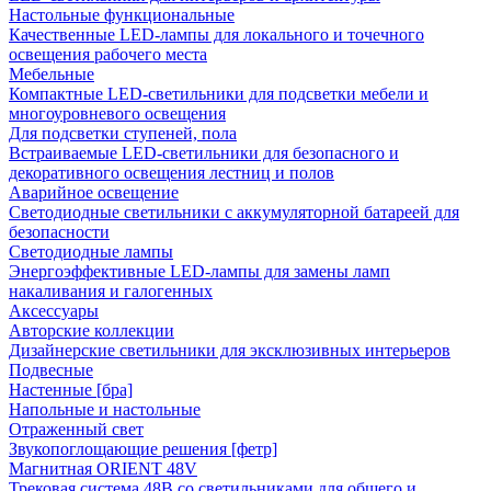
Настольные функциональные
Качественные LED-лампы для локального и точечного
освещения рабочего места
Мебельные
Компактные LED-светильники для подсветки мебели и
многоуровневого освещения
Для подсветки ступеней, пола
Встраиваемые LED-светильники для безопасного и
декоративного освещения лестниц и полов
Аварийное освещение
Светодиодные светильники с аккумуляторной батареей для
безопасности
Светодиодные лампы
Энергоэффективные LED-лампы для замены ламп
накаливания и галогенных
Аксессуары
Авторские коллекции
Дизайнерские светильники для эксклюзивных интерьеров
Подвесные
Настенные [бра]
Напольные и настольные
Отраженный свет
Звукопоглощающие решения [фетр]
Магнитная ORIENT 48V
Трековая система 48В со светильниками для общего и