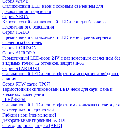
Серия WAVE
Силиконовый LED-неон с боковым свечением для
декоративной подсветки
Серия NEON
Классический силиконовый LED-неон для базового
декоративного освещения
Серия HALO
Премиальный силиконовый LED-неон с равномерным
свечением без точек
Серия HORIZON
Серия AURORA
Герметичный LED-неон 24V с равномерным свечением без
видимых точек: 12 оттенков, защита IP65
Серия STARDUST
Силиконовый LED-неон с эффектом мерцания и звёздного
сияния
Серия RTW сауна [IP67]
Термостойкий силиконовый LED-неон для саун, бань и
влажных помещений
ГРЕЙЗЕРЫ
Силиконовый LED-неон с эффектом скользящего света для
текстурных поверхностей
Гибкий неон [применение]
Декоративные гирлянды [ARD]
Светодиодные фигуры [ARD]