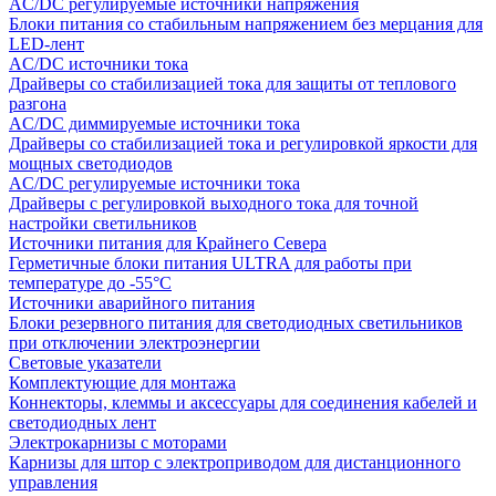
AC/DC регулируемые источники напряжения
Блоки питания со стабильным напряжением без мерцания для
LED-лент
AC/DC источники тока
Драйверы со стабилизацией тока для защиты от теплового
разгона
AC/DC диммируемые источники тока
Драйверы со стабилизацией тока и регулировкой яркости для
мощных светодиодов
AC/DC регулируемые источники тока
Драйверы с регулировкой выходного тока для точной
настройки светильников
Источники питания для Крайнего Севера
Герметичные блоки питания ULTRA для работы при
температуре до -55°C
Источники аварийного питания
Блоки резервного питания для светодиодных светильников
при отключении электроэнергии
Световые указатели
Комплектующие для монтажа
Коннекторы, клеммы и аксессуары для соединения кабелей и
светодиодных лент
Электрокарнизы с моторами
Карнизы для штор с электроприводом для дистанционного
управления