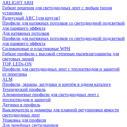
ARLIGHT ARH
Гибкие решения для светодиодных лент с любым типом
установки
Радиусный ARC [для кругов]
Профили для натяжных потолков со светодиодной подсветкой
для парящего эффекта
Для натяжных потолков
Профили для натяжных потолков со светодиодной подсветкой
для парящего эффекта
Силиконовые и пластиковые WPH
Гибкие профили с высокой степенью пылевлагозащиты для
световых линий
TOP, LEDs-ON
Профили для светодиодных лент с теплоотводом и защитой
от перегрева
ALM
Профили, экраны, заглушки и крепёж в одном каталоге
Технический профиль
Алюминиевые профили для светодиодных лент с
теплоотводом и защитой
Датчики в профиль
Выключатели и диммеры для плавной регулировки яркости
светодиодных лент
Упаковка для профиля
Для линейных светильников