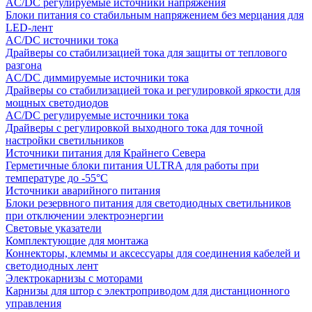
AC/DC регулируемые источники напряжения
Блоки питания со стабильным напряжением без мерцания для
LED-лент
AC/DC источники тока
Драйверы со стабилизацией тока для защиты от теплового
разгона
AC/DC диммируемые источники тока
Драйверы со стабилизацией тока и регулировкой яркости для
мощных светодиодов
AC/DC регулируемые источники тока
Драйверы с регулировкой выходного тока для точной
настройки светильников
Источники питания для Крайнего Севера
Герметичные блоки питания ULTRA для работы при
температуре до -55°C
Источники аварийного питания
Блоки резервного питания для светодиодных светильников
при отключении электроэнергии
Световые указатели
Комплектующие для монтажа
Коннекторы, клеммы и аксессуары для соединения кабелей и
светодиодных лент
Электрокарнизы с моторами
Карнизы для штор с электроприводом для дистанционного
управления