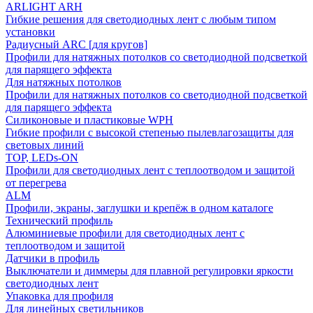
ARLIGHT ARH
Гибкие решения для светодиодных лент с любым типом
установки
Радиусный ARC [для кругов]
Профили для натяжных потолков со светодиодной подсветкой
для парящего эффекта
Для натяжных потолков
Профили для натяжных потолков со светодиодной подсветкой
для парящего эффекта
Силиконовые и пластиковые WPH
Гибкие профили с высокой степенью пылевлагозащиты для
световых линий
TOP, LEDs-ON
Профили для светодиодных лент с теплоотводом и защитой
от перегрева
ALM
Профили, экраны, заглушки и крепёж в одном каталоге
Технический профиль
Алюминиевые профили для светодиодных лент с
теплоотводом и защитой
Датчики в профиль
Выключатели и диммеры для плавной регулировки яркости
светодиодных лент
Упаковка для профиля
Для линейных светильников