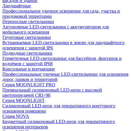
фасадов и зданий
Ландшафтные
Профессиональное уличное освещение для сада, участка и
придомовой территории
Переносные светильники
Автономные LED-светильники с аккумулятором для
мобильного освещения
Грунтовые светильники
Встраиваемые LED-светильники в землю для ландшафтного
освещения с защитой IP6
Подводные светильники
Герметичные LED-светильники для бассейнов, фонтанов и
водоёмов с защитой IP68
Консольные и венчающие
Профессиональные уличные LED-светильники для освещения
дорог, парков и территорий
Серия MOONLIGHT PRO
Премиальный силиконовый LED-неон с высокой
цветопередачей CRI>98
Серия MOONLIGHT
Силиконовый LED-неон для декоративного контурного
освещения помещени
Серия NOVA
Бюджетный силиконовый LED-неон для декоративного
освещения интерьеров