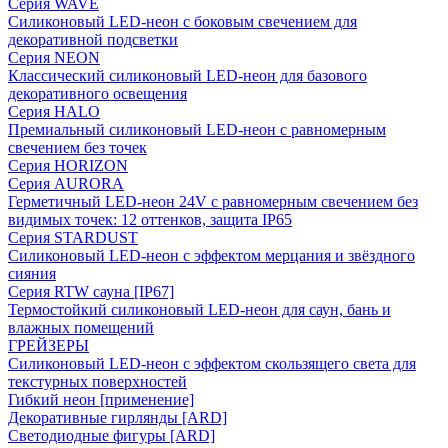
Серия WAVE
Силиконовый LED-неон с боковым свечением для
декоративной подсветки
Серия NEON
Классический силиконовый LED-неон для базового
декоративного освещения
Серия HALO
Премиальный силиконовый LED-неон с равномерным
свечением без точек
Серия HORIZON
Серия AURORA
Герметичный LED-неон 24V с равномерным свечением без
видимых точек: 12 оттенков, защита IP65
Серия STARDUST
Силиконовый LED-неон с эффектом мерцания и звёздного
сияния
Серия RTW сауна [IP67]
Термостойкий силиконовый LED-неон для саун, бань и
влажных помещений
ГРЕЙЗЕРЫ
Силиконовый LED-неон с эффектом скользящего света для
текстурных поверхностей
Гибкий неон [применение]
Декоративные гирлянды [ARD]
Светодиодные фигуры [ARD]