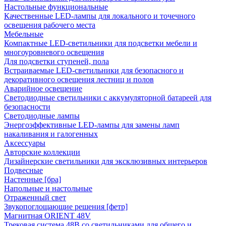
Настольные функциональные
Качественные LED-лампы для локального и точечного
освещения рабочего места
Мебельные
Компактные LED-светильники для подсветки мебели и
многоуровневого освещения
Для подсветки ступеней, пола
Встраиваемые LED-светильники для безопасного и
декоративного освещения лестниц и полов
Аварийное освещение
Светодиодные светильники с аккумуляторной батареей для
безопасности
Светодиодные лампы
Энергоэффективные LED-лампы для замены ламп
накаливания и галогенных
Аксессуары
Авторские коллекции
Дизайнерские светильники для эксклюзивных интерьеров
Подвесные
Настенные [бра]
Напольные и настольные
Отраженный свет
Звукопоглощающие решения [фетр]
Магнитная ORIENT 48V
Трековая система 48В со светильниками для общего и