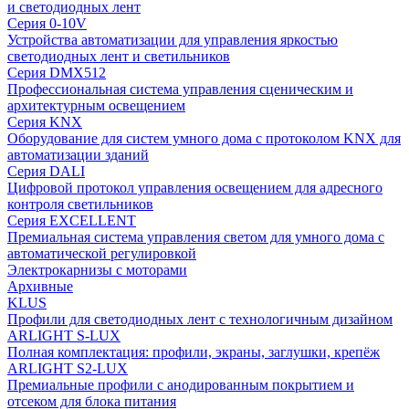
и светодиодных лент
Серия 0-10V
Устройства автоматизации для управления яркостью
светодиодных лент и светильников
Серия DMX512
Профессиональная система управления сценическим и
архитектурным освещением
Серия KNX
Оборудование для систем умного дома с протоколом KNX для
автоматизации зданий
Серия DALI
Цифровой протокол управления освещением для адресного
контроля светильников
Серия EXCELLENT
Премиальная система управления светом для умного дома с
автоматической регулировкой
Электрокарнизы с моторами
Архивные
KLUS
Профили для светодиодных лент с технологичным дизайном
ARLIGHT S-LUX
Полная комплектация: профили, экраны, заглушки, крепёж
ARLIGHT S2-LUX
Премиальные профили с анодированным покрытием и
отсеком для блока питания