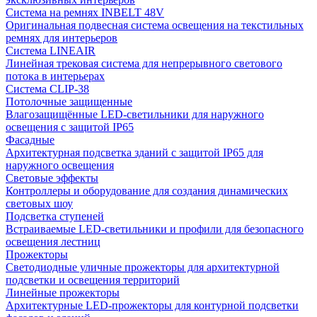
Система на ремнях INBELT 48V
Оригинальная подвесная система освещения на текстильных
ремнях для интерьеров
Система LINEAIR
Линейная трековая система для непрерывного светового
потока в интерьерах
Система CLIP-38
Потолочные защищенные
Влагозащищённые LED-светильники для наружного
освещения с защитой IP65
Фасадные
Архитектурная подсветка зданий с защитой IP65 для
наружного освещения
Световые эффекты
Контроллеры и оборудование для создания динамических
световых шоу
Подсветка ступеней
Встраиваемые LED-светильники и профили для безопасного
освещения лестниц
Прожекторы
Светодиодные уличные прожекторы для архитектурной
подсветки и освещения территорий
Линейные прожекторы
Архитектурные LED-прожекторы для контурной подсветки