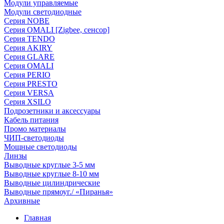
Модули управляемые
Модули светодиодные
Серия NOBE
Серия OMALI [Zigbee, сенсор]
Серия TENDO
Серия AKIRY
Серия GLARE
Серия OMALI
Серия PERIO
Серия PRESTO
Серия VERSA
Серия XSILO
Подрозетники и аксессуары
Кабель питания
Промо материалы
ЧИП-светодиоды
Мощные светодиоды
Линзы
Выводные круглые 3-5 мм
Выводные круглые 8-10 мм
Выводные цилиндрические
Выводные прямоуг./ «Пиранья»
Архивные
Главная