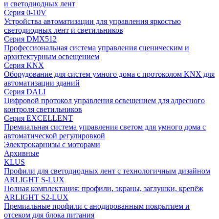
и светодиодных лент
Серия 0-10V
Устройства автоматизации для управления яркостью
светодиодных лент и светильников
Серия DMX512
Профессиональная система управления сценическим и
архитектурным освещением
Серия KNX
Оборудование для систем умного дома с протоколом KNX для
автоматизации зданий
Серия DALI
Цифровой протокол управления освещением для адресного
контроля светильников
Серия EXCELLENT
Премиальная система управления светом для умного дома с
автоматической регулировкой
Электрокарнизы с моторами
Архивные
KLUS
Профили для светодиодных лент с технологичным дизайном
ARLIGHT S-LUX
Полная комплектация: профили, экраны, заглушки, крепёж
ARLIGHT S2-LUX
Премиальные профили с анодированным покрытием и
отсеком для блока питания