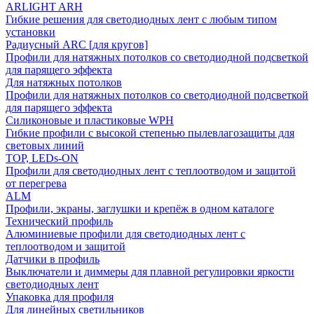
ARLIGHT ARH
Гибкие решения для светодиодных лент с любым типом
установки
Радиусный ARC [для кругов]
Профили для натяжных потолков со светодиодной подсветкой
для парящего эффекта
Для натяжных потолков
Профили для натяжных потолков со светодиодной подсветкой
для парящего эффекта
Силиконовые и пластиковые WPH
Гибкие профили с высокой степенью пылевлагозащиты для
световых линий
TOP, LEDs-ON
Профили для светодиодных лент с теплоотводом и защитой
от перегрева
ALM
Профили, экраны, заглушки и крепёж в одном каталоге
Технический профиль
Алюминиевые профили для светодиодных лент с
теплоотводом и защитой
Датчики в профиль
Выключатели и диммеры для плавной регулировки яркости
светодиодных лент
Упаковка для профиля
Для линейных светильников