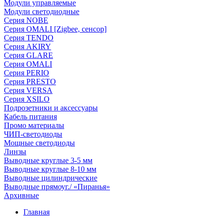
Модули управляемые
Модули светодиодные
Серия NOBE
Серия OMALI [Zigbee, сенсор]
Серия TENDO
Серия AKIRY
Серия GLARE
Серия OMALI
Серия PERIO
Серия PRESTO
Серия VERSA
Серия XSILO
Подрозетники и аксессуары
Кабель питания
Промо материалы
ЧИП-светодиоды
Мощные светодиоды
Линзы
Выводные круглые 3-5 мм
Выводные круглые 8-10 мм
Выводные цилиндрические
Выводные прямоуг./ «Пиранья»
Архивные
Главная