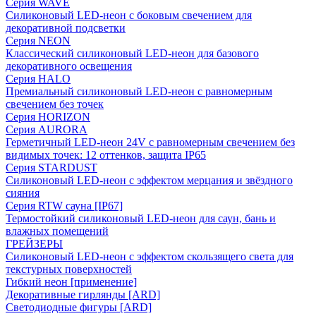
Серия WAVE
Силиконовый LED-неон с боковым свечением для
декоративной подсветки
Серия NEON
Классический силиконовый LED-неон для базового
декоративного освещения
Серия HALO
Премиальный силиконовый LED-неон с равномерным
свечением без точек
Серия HORIZON
Серия AURORA
Герметичный LED-неон 24V с равномерным свечением без
видимых точек: 12 оттенков, защита IP65
Серия STARDUST
Силиконовый LED-неон с эффектом мерцания и звёздного
сияния
Серия RTW сауна [IP67]
Термостойкий силиконовый LED-неон для саун, бань и
влажных помещений
ГРЕЙЗЕРЫ
Силиконовый LED-неон с эффектом скользящего света для
текстурных поверхностей
Гибкий неон [применение]
Декоративные гирлянды [ARD]
Светодиодные фигуры [ARD]