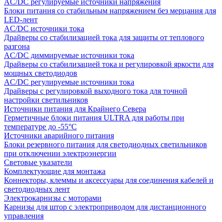
AC/DC регулируемые источники напряжения
Блоки питания со стабильным напряжением без мерцания для
LED-лент
AC/DC источники тока
Драйверы со стабилизацией тока для защиты от теплового
разгона
AC/DC диммируемые источники тока
Драйверы со стабилизацией тока и регулировкой яркости для
мощных светодиодов
AC/DC регулируемые источники тока
Драйверы с регулировкой выходного тока для точной
настройки светильников
Источники питания для Крайнего Севера
Герметичные блоки питания ULTRA для работы при
температуре до -55°C
Источники аварийного питания
Блоки резервного питания для светодиодных светильников
при отключении электроэнергии
Световые указатели
Комплектующие для монтажа
Коннекторы, клеммы и аксессуары для соединения кабелей и
светодиодных лент
Электрокарнизы с моторами
Карнизы для штор с электроприводом для дистанционного
управления