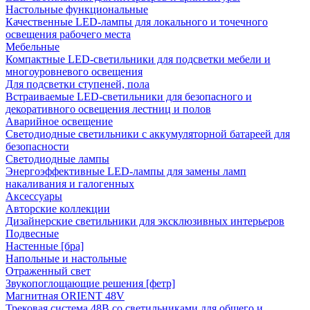
Настольные функциональные
Качественные LED-лампы для локального и точечного
освещения рабочего места
Мебельные
Компактные LED-светильники для подсветки мебели и
многоуровневого освещения
Для подсветки ступеней, пола
Встраиваемые LED-светильники для безопасного и
декоративного освещения лестниц и полов
Аварийное освещение
Светодиодные светильники с аккумуляторной батареей для
безопасности
Светодиодные лампы
Энергоэффективные LED-лампы для замены ламп
накаливания и галогенных
Аксессуары
Авторские коллекции
Дизайнерские светильники для эксклюзивных интерьеров
Подвесные
Настенные [бра]
Напольные и настольные
Отраженный свет
Звукопоглощающие решения [фетр]
Магнитная ORIENT 48V
Трековая система 48В со светильниками для общего и