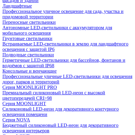
фасадов и зданий
Ландшафтные
Профессиональное уличное освещение для сада, участка и
придомовой территории
Переносные светильники
Автономные LED-светильники с аккумулятором для
мобильного освещения
Грунтовые светильники
Встраиваемые LED-светильники в землю для ландшафтного
освещения с защитой IP6
Подводные светильники
Герметичные LED-светильники для бассейнов, фонтанов и
водоёмов с защитой IP68
Консольные и венчающие
Профессиональные уличные LED-светильники для освещения
дорог, парков и территорий
Серия MOONLIGHT PRO
Премиальный силиконовый LED-неон с высокой
цветопередачей CRI>98
Серия MOONLIGHT
Силиконовый LED-неон для декоративного контурного
освещения помещени
Серия NOVA
Бюджетный силиконовый LED-неон для декоративного
освещения интерьеров