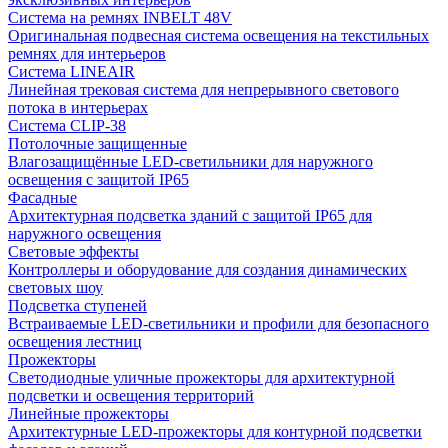
Система на ремнях INBELT 48V
Оригинальная подвесная система освещения на текстильных
ремнях для интерьеров
Система LINEAIR
Линейная трековая система для непрерывного светового
потока в интерьерах
Система CLIP-38
Потолочные защищенные
Влагозащищённые LED-светильники для наружного
освещения с защитой IP65
Фасадные
Архитектурная подсветка зданий с защитой IP65 для
наружного освещения
Световые эффекты
Контроллеры и оборудование для создания динамических
световых шоу
Подсветка ступеней
Встраиваемые LED-светильники и профили для безопасного
освещения лестниц
Прожекторы
Светодиодные уличные прожекторы для архитектурной
подсветки и освещения территорий
Линейные прожекторы
Архитектурные LED-прожекторы для контурной подсветки