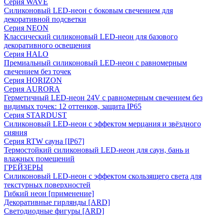
Серия WAVE
Силиконовый LED-неон с боковым свечением для
декоративной подсветки
Серия NEON
Классический силиконовый LED-неон для базового
декоративного освещения
Серия HALO
Премиальный силиконовый LED-неон с равномерным
свечением без точек
Серия HORIZON
Серия AURORA
Герметичный LED-неон 24V с равномерным свечением без
видимых точек: 12 оттенков, защита IP65
Серия STARDUST
Силиконовый LED-неон с эффектом мерцания и звёздного
сияния
Серия RTW сауна [IP67]
Термостойкий силиконовый LED-неон для саун, бань и
влажных помещений
ГРЕЙЗЕРЫ
Силиконовый LED-неон с эффектом скользящего света для
текстурных поверхностей
Гибкий неон [применение]
Декоративные гирлянды [ARD]
Светодиодные фигуры [ARD]