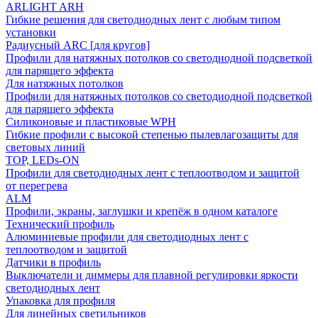
ARLIGHT ARH
Гибкие решения для светодиодных лент с любым типом
установки
Радиусный ARC [для кругов]
Профили для натяжных потолков со светодиодной подсветкой
для парящего эффекта
Для натяжных потолков
Профили для натяжных потолков со светодиодной подсветкой
для парящего эффекта
Силиконовые и пластиковые WPH
Гибкие профили с высокой степенью пылевлагозащиты для
световых линий
TOP, LEDs-ON
Профили для светодиодных лент с теплоотводом и защитой
от перегрева
ALM
Профили, экраны, заглушки и крепёж в одном каталоге
Технический профиль
Алюминиевые профили для светодиодных лент с
теплоотводом и защитой
Датчики в профиль
Выключатели и диммеры для плавной регулировки яркости
светодиодных лент
Упаковка для профиля
Для линейных светильников