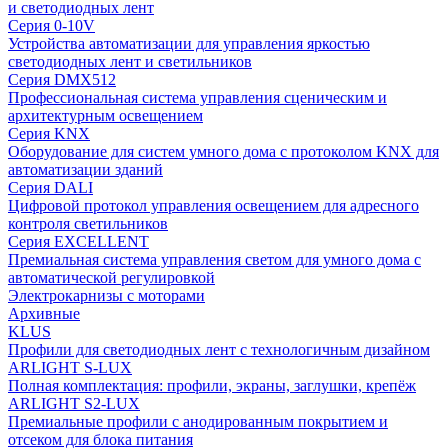
и светодиодных лент
Серия 0-10V
Устройства автоматизации для управления яркостью
светодиодных лент и светильников
Серия DMX512
Профессиональная система управления сценическим и
архитектурным освещением
Серия KNX
Оборудование для систем умного дома с протоколом KNX для
автоматизации зданий
Серия DALI
Цифровой протокол управления освещением для адресного
контроля светильников
Серия EXCELLENT
Премиальная система управления светом для умного дома с
автоматической регулировкой
Электрокарнизы с моторами
Архивные
KLUS
Профили для светодиодных лент с технологичным дизайном
ARLIGHT S-LUX
Полная комплектация: профили, экраны, заглушки, крепёж
ARLIGHT S2-LUX
Премиальные профили с анодированным покрытием и
отсеком для блока питания