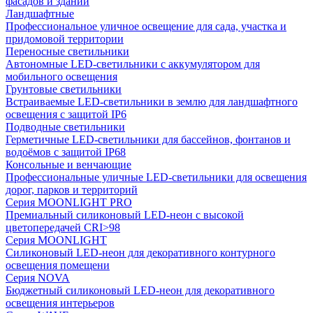
фасадов и зданий
Ландшафтные
Профессиональное уличное освещение для сада, участка и
придомовой территории
Переносные светильники
Автономные LED-светильники с аккумулятором для
мобильного освещения
Грунтовые светильники
Встраиваемые LED-светильники в землю для ландшафтного
освещения с защитой IP6
Подводные светильники
Герметичные LED-светильники для бассейнов, фонтанов и
водоёмов с защитой IP68
Консольные и венчающие
Профессиональные уличные LED-светильники для освещения
дорог, парков и территорий
Серия MOONLIGHT PRO
Премиальный силиконовый LED-неон с высокой
цветопередачей CRI>98
Серия MOONLIGHT
Силиконовый LED-неон для декоративного контурного
освещения помещени
Серия NOVA
Бюджетный силиконовый LED-неон для декоративного
освещения интерьеров