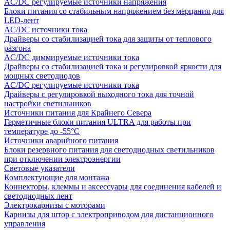
AC/DC регулируемые источники напряжения
Блоки питания со стабильным напряжением без мерцания для
LED-лент
AC/DC источники тока
Драйверы со стабилизацией тока для защиты от теплового
разгона
AC/DC диммируемые источники тока
Драйверы со стабилизацией тока и регулировкой яркости для
мощных светодиодов
AC/DC регулируемые источники тока
Драйверы с регулировкой выходного тока для точной
настройки светильников
Источники питания для Крайнего Севера
Герметичные блоки питания ULTRA для работы при
температуре до -55°C
Источники аварийного питания
Блоки резервного питания для светодиодных светильников
при отключении электроэнергии
Световые указатели
Комплектующие для монтажа
Коннекторы, клеммы и аксессуары для соединения кабелей и
светодиодных лент
Электрокарнизы с моторами
Карнизы для штор с электроприводом для дистанционного
управления