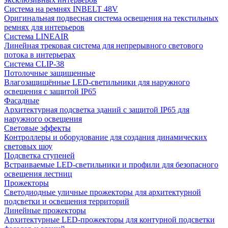
Система на ремнях INBELT 48V
Оригинальная подвесная система освещения на текстильных
ремнях для интерьеров
Система LINEAIR
Линейная трековая система для непрерывного светового
потока в интерьерах
Система CLIP-38
Потолочные защищенные
Влагозащищённые LED-светильники для наружного
освещения с защитой IP65
Фасадные
Архитектурная подсветка зданий с защитой IP65 для
наружного освещения
Световые эффекты
Контроллеры и оборудование для создания динамических
световых шоу
Подсветка ступеней
Встраиваемые LED-светильники и профили для безопасного
освещения лестниц
Прожекторы
Светодиодные уличные прожекторы для архитектурной
подсветки и освещения территорий
Линейные прожекторы
Архитектурные LED-прожекторы для контурной подсветки