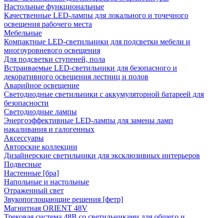
Настольные функциональные
Качественные LED-лампы для локального и точечного
освещения рабочего места
Мебельные
Компактные LED-светильники для подсветки мебели и
многоуровневого освещения
Для подсветки ступеней, пола
Встраиваемые LED-светильники для безопасного и
декоративного освещения лестниц и полов
Аварийное освещение
Светодиодные светильники с аккумуляторной батареей для
безопасности
Светодиодные лампы
Энергоэффективные LED-лампы для замены ламп
накаливания и галогенных
Аксессуары
Авторские коллекции
Дизайнерские светильники для эксклюзивных интерьеров
Подвесные
Настенные [бра]
Напольные и настольные
Отраженный свет
Звукопоглощающие решения [фетр]
Магнитная ORIENT 48V
Трековая система 48В со светильниками для общего и