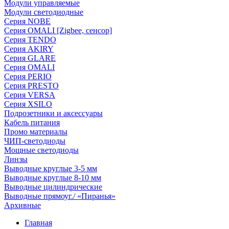
Модули управляемые
Модули светодиодные
Серия NOBE
Серия OMALI [Zigbee, сенсор]
Серия TENDO
Серия AKIRY
Серия GLARE
Серия OMALI
Серия PERIO
Серия PRESTO
Серия VERSA
Серия XSILO
Подрозетники и аксессуары
Кабель питания
Промо материалы
ЧИП-светодиоды
Мощные светодиоды
Линзы
Выводные круглые 3-5 мм
Выводные круглые 8-10 мм
Выводные цилиндрические
Выводные прямоуг./ «Пиранья»
Архивные
Главная