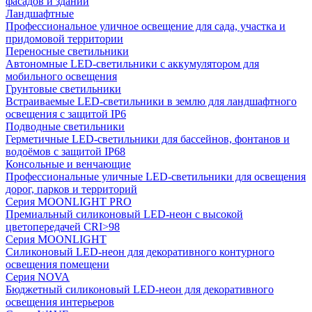
фасадов и зданий
Ландшафтные
Профессиональное уличное освещение для сада, участка и
придомовой территории
Переносные светильники
Автономные LED-светильники с аккумулятором для
мобильного освещения
Грунтовые светильники
Встраиваемые LED-светильники в землю для ландшафтного
освещения с защитой IP6
Подводные светильники
Герметичные LED-светильники для бассейнов, фонтанов и
водоёмов с защитой IP68
Консольные и венчающие
Профессиональные уличные LED-светильники для освещения
дорог, парков и территорий
Серия MOONLIGHT PRO
Премиальный силиконовый LED-неон с высокой
цветопередачей CRI>98
Серия MOONLIGHT
Силиконовый LED-неон для декоративного контурного
освещения помещени
Серия NOVA
Бюджетный силиконовый LED-неон для декоративного
освещения интерьеров