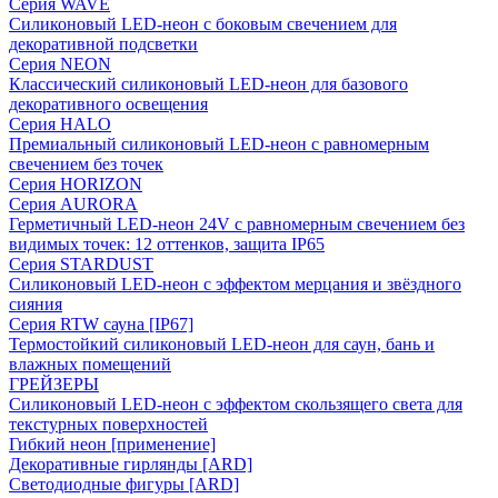
Серия WAVE
Силиконовый LED-неон с боковым свечением для
декоративной подсветки
Серия NEON
Классический силиконовый LED-неон для базового
декоративного освещения
Серия HALO
Премиальный силиконовый LED-неон с равномерным
свечением без точек
Серия HORIZON
Серия AURORA
Герметичный LED-неон 24V с равномерным свечением без
видимых точек: 12 оттенков, защита IP65
Серия STARDUST
Силиконовый LED-неон с эффектом мерцания и звёздного
сияния
Серия RTW сауна [IP67]
Термостойкий силиконовый LED-неон для саун, бань и
влажных помещений
ГРЕЙЗЕРЫ
Силиконовый LED-неон с эффектом скользящего света для
текстурных поверхностей
Гибкий неон [применение]
Декоративные гирлянды [ARD]
Светодиодные фигуры [ARD]