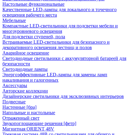
Настольные функциональные
Качественные LED-лампы для локального и точечного
освещения рабочего места
Мебельные
Компактные LED-светильники для подсветки мебели и
многоуровневого освещения
Для подсветки ступеней, пола
Встраиваемые LED-светильники для безопасного и
декоративного освещения лестниц и полов
Аварийное освещение
Светодиодные светильники с аккумуляторной батареей для
безопасности
Светодиодные лампы
Энергоэффективные LED-лампы для замены ламп
накаливания и галогенных
Аксессуары
Авторские коллекции
Дизайнерские светильники для эксклюзивных интерьеров
Подвесные
Настенные [бра]
Напольные и настольные
Отраженный свет
Звукопоглощающие решения [фетр]
Магнитная ORIENT 48V
Трековая система 48В со светильниками для общего и