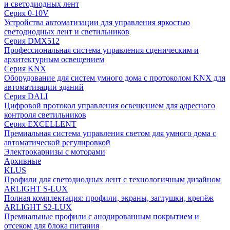
и светодиодных лент
Серия 0-10V
Устройства автоматизации для управления яркостью
светодиодных лент и светильников
Серия DMX512
Профессиональная система управления сценическим и
архитектурным освещением
Серия KNX
Оборудование для систем умного дома с протоколом KNX для
автоматизации зданий
Серия DALI
Цифровой протокол управления освещением для адресного
контроля светильников
Серия EXCELLENT
Премиальная система управления светом для умного дома с
автоматической регулировкой
Электрокарнизы с моторами
Архивные
KLUS
Профили для светодиодных лент с технологичным дизайном
ARLIGHT S-LUX
Полная комплектация: профили, экраны, заглушки, крепёж
ARLIGHT S2-LUX
Премиальные профили с анодированным покрытием и
отсеком для блока питания