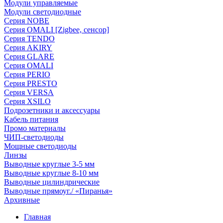
Модули управляемые
Модули светодиодные
Серия NOBE
Серия OMALI [Zigbee, сенсор]
Серия TENDO
Серия AKIRY
Серия GLARE
Серия OMALI
Серия PERIO
Серия PRESTO
Серия VERSA
Серия XSILO
Подрозетники и аксессуары
Кабель питания
Промо материалы
ЧИП-светодиоды
Мощные светодиоды
Линзы
Выводные круглые 3-5 мм
Выводные круглые 8-10 мм
Выводные цилиндрические
Выводные прямоуг./ «Пиранья»
Архивные
Главная