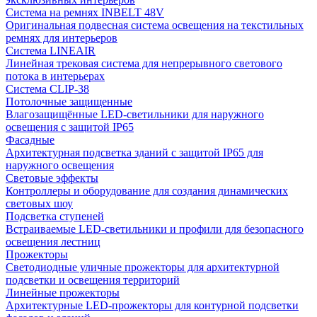
Система на ремнях INBELT 48V
Оригинальная подвесная система освещения на текстильных
ремнях для интерьеров
Система LINEAIR
Линейная трековая система для непрерывного светового
потока в интерьерах
Система CLIP-38
Потолочные защищенные
Влагозащищённые LED-светильники для наружного
освещения с защитой IP65
Фасадные
Архитектурная подсветка зданий с защитой IP65 для
наружного освещения
Световые эффекты
Контроллеры и оборудование для создания динамических
световых шоу
Подсветка ступеней
Встраиваемые LED-светильники и профили для безопасного
освещения лестниц
Прожекторы
Светодиодные уличные прожекторы для архитектурной
подсветки и освещения территорий
Линейные прожекторы
Архитектурные LED-прожекторы для контурной подсветки