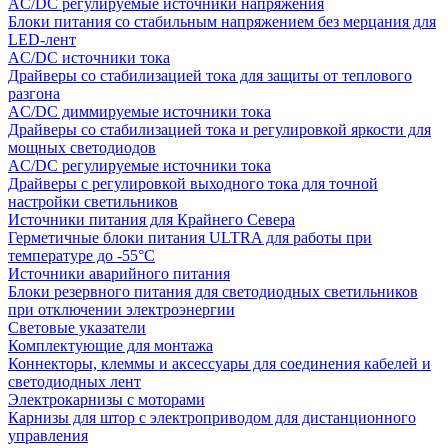
AC/DC регулируемые источники напряжения
Блоки питания со стабильным напряжением без мерцания для
LED-лент
AC/DC источники тока
Драйверы со стабилизацией тока для защиты от теплового
разгона
AC/DC диммируемые источники тока
Драйверы со стабилизацией тока и регулировкой яркости для
мощных светодиодов
AC/DC регулируемые источники тока
Драйверы с регулировкой выходного тока для точной
настройки светильников
Источники питания для Крайнего Севера
Герметичные блоки питания ULTRA для работы при
температуре до -55°C
Источники аварийного питания
Блоки резервного питания для светодиодных светильников
при отключении электроэнергии
Световые указатели
Комплектующие для монтажа
Коннекторы, клеммы и аксессуары для соединения кабелей и
светодиодных лент
Электрокарнизы с моторами
Карнизы для штор с электроприводом для дистанционного
управления