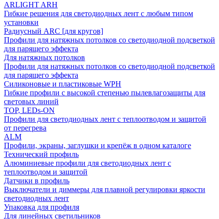
ARLIGHT ARH
Гибкие решения для светодиодных лент с любым типом
установки
Радиусный ARC [для кругов]
Профили для натяжных потолков со светодиодной подсветкой
для парящего эффекта
Для натяжных потолков
Профили для натяжных потолков со светодиодной подсветкой
для парящего эффекта
Силиконовые и пластиковые WPH
Гибкие профили с высокой степенью пылевлагозащиты для
световых линий
TOP, LEDs-ON
Профили для светодиодных лент с теплоотводом и защитой
от перегрева
ALM
Профили, экраны, заглушки и крепёж в одном каталоге
Технический профиль
Алюминиевые профили для светодиодных лент с
теплоотводом и защитой
Датчики в профиль
Выключатели и диммеры для плавной регулировки яркости
светодиодных лент
Упаковка для профиля
Для линейных светильников