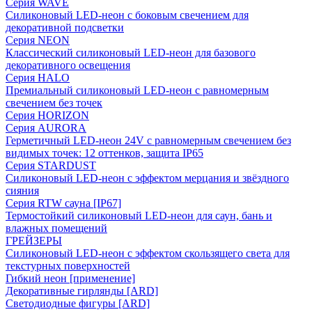
Серия WAVE
Силиконовый LED-неон с боковым свечением для
декоративной подсветки
Серия NEON
Классический силиконовый LED-неон для базового
декоративного освещения
Серия HALO
Премиальный силиконовый LED-неон с равномерным
свечением без точек
Серия HORIZON
Серия AURORA
Герметичный LED-неон 24V с равномерным свечением без
видимых точек: 12 оттенков, защита IP65
Серия STARDUST
Силиконовый LED-неон с эффектом мерцания и звёздного
сияния
Серия RTW сауна [IP67]
Термостойкий силиконовый LED-неон для саун, бань и
влажных помещений
ГРЕЙЗЕРЫ
Силиконовый LED-неон с эффектом скользящего света для
текстурных поверхностей
Гибкий неон [применение]
Декоративные гирлянды [ARD]
Светодиодные фигуры [ARD]