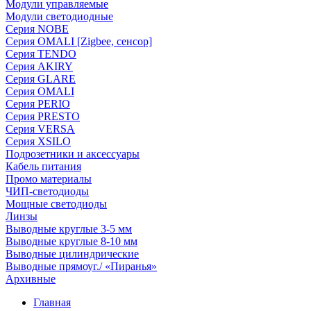
Модули управляемые
Модули светодиодные
Серия NOBE
Серия OMALI [Zigbee, сенсор]
Серия TENDO
Серия AKIRY
Серия GLARE
Серия OMALI
Серия PERIO
Серия PRESTO
Серия VERSA
Серия XSILO
Подрозетники и аксессуары
Кабель питания
Промо материалы
ЧИП-светодиоды
Мощные светодиоды
Линзы
Выводные круглые 3-5 мм
Выводные круглые 8-10 мм
Выводные цилиндрические
Выводные прямоуг./ «Пиранья»
Архивные
Главная