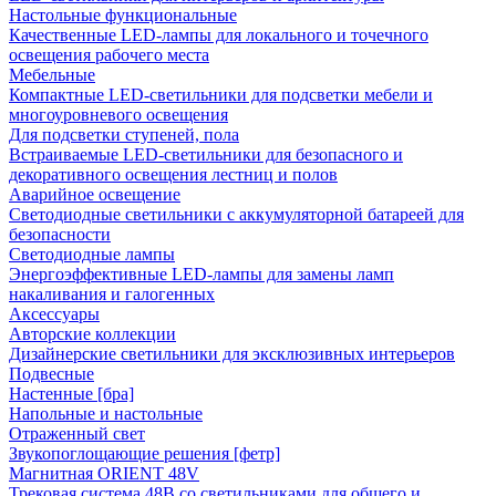
Настольные функциональные
Качественные LED-лампы для локального и точечного
освещения рабочего места
Мебельные
Компактные LED-светильники для подсветки мебели и
многоуровневого освещения
Для подсветки ступеней, пола
Встраиваемые LED-светильники для безопасного и
декоративного освещения лестниц и полов
Аварийное освещение
Светодиодные светильники с аккумуляторной батареей для
безопасности
Светодиодные лампы
Энергоэффективные LED-лампы для замены ламп
накаливания и галогенных
Аксессуары
Авторские коллекции
Дизайнерские светильники для эксклюзивных интерьеров
Подвесные
Настенные [бра]
Напольные и настольные
Отраженный свет
Звукопоглощающие решения [фетр]
Магнитная ORIENT 48V
Трековая система 48В со светильниками для общего и