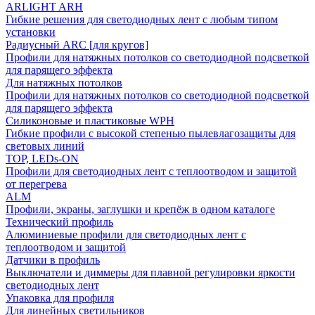
ARLIGHT ARH
Гибкие решения для светодиодных лент с любым типом
установки
Радиусный ARC [для кругов]
Профили для натяжных потолков со светодиодной подсветкой
для парящего эффекта
Для натяжных потолков
Профили для натяжных потолков со светодиодной подсветкой
для парящего эффекта
Силиконовые и пластиковые WPH
Гибкие профили с высокой степенью пылевлагозащиты для
световых линий
TOP, LEDs-ON
Профили для светодиодных лент с теплоотводом и защитой
от перегрева
ALM
Профили, экраны, заглушки и крепёж в одном каталоге
Технический профиль
Алюминиевые профили для светодиодных лент с
теплоотводом и защитой
Датчики в профиль
Выключатели и диммеры для плавной регулировки яркости
светодиодных лент
Упаковка для профиля
Для линейных светильников