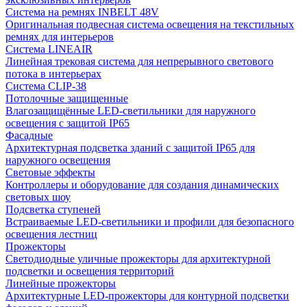
Система на ремнях INBELT 48V
Оригинальная подвесная система освещения на текстильных
ремнях для интерьеров
Система LINEAIR
Линейная трековая система для непрерывного светового
потока в интерьерах
Система CLIP-38
Потолочные защищенные
Влагозащищённые LED-светильники для наружного
освещения с защитой IP65
Фасадные
Архитектурная подсветка зданий с защитой IP65 для
наружного освещения
Световые эффекты
Контроллеры и оборудование для создания динамических
световых шоу
Подсветка ступеней
Встраиваемые LED-светильники и профили для безопасного
освещения лестниц
Прожекторы
Светодиодные уличные прожекторы для архитектурной
подсветки и освещения территорий
Линейные прожекторы
Архитектурные LED-прожекторы для контурной подсветки