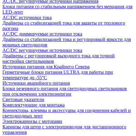
AC/DC регулируемые источники напряжения
Блоки питания со стабильным напряжением без мерцания для
LED-лент
AC/DC источники тока
Драйверы со стабилизацией тока для защиты от теплового
разгона
AC/DC диммируемые источники тока
Драйверы со стабилизацией тока и регулировкой яркости для
мощных светодиодов
AC/DC регулируемые источники тока
Драйверы с регулировкой выходного тока для точной
настройки светильников
Источники питания для Крайнего Севера
Герметичные блоки питания ULTRA для работы при
температуре до -55°C
Источники аварийного питания
Блоки резервного питания для светодиодных светильников
при отключении электроэнергии
Световые указатели
Комплектующие для монтажа
Коннекторы, клеммы и аксессуары для соединения кабелей и
светодиодных лент
Электрокарнизы с моторами
Карнизы для штор с электроприводом для дистанционного
управления