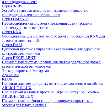
и светодиодных лент
Серия 0-10V
Устройства автоматизации для управления яркостью
светодиодных лент и светильников
Серия DMX512
Профессиональная система управления сценическим и
архитектурным освещением
Серия KNX
Оборудование для систем умного дома с протоколом KNX для
автоматизации зданий
Серия DALI
Цифровой протокол управления освещением для адресного
контроля светильников
Серия EXCELLENT
Премиальная система управления светом для умного дома с
автоматической регулировкой
Электрокарнизы с моторами
Архивные
KLUS
Профили для светодиодных лент с технологичным дизайном
ARLIGHT S-LUX
Полная комплектация: профили, экраны, заглушки, крепёж
ARLIGHT S2-LUX
Премиальные профили с анодированным покрытием и
отсеком для блока питания