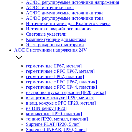
AC/DC регулируемые источники напряжения
AC/DC источники тока
AC/DC диммируемые источники тока
AC/DC регулируемые источники тока
Источники питания для Крайнего Севера
Источники аварийного питания
Световые указатели
Комплектующие для монтажа
Электрокарнизы с моторами
AC/DC источники напряжения 24V
герметичные [IP67, металл]
герметичные с PFC [IP67, металл]
герметичные [IP67, пластик]
герметичные с PFC [IP67, пластик]
герметичные с PFC [IP44, пластик]
настройка пуска и яркости [IP20, сетка]
в защитном кожухе [IP20, металл]
в защ. кожухе с PFC [IP20, металл]
на DIN-рейку [IP20]
компактные [IP20, пластик]
тонкие [IP20, металл, пластик]
Supreme FLAT [IP20, 5 лет]
Supreme LINEAR [IP20, 5 лет]