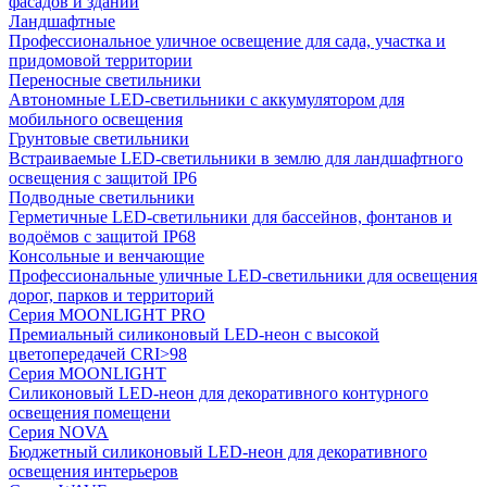
фасадов и зданий
Ландшафтные
Профессиональное уличное освещение для сада, участка и
придомовой территории
Переносные светильники
Автономные LED-светильники с аккумулятором для
мобильного освещения
Грунтовые светильники
Встраиваемые LED-светильники в землю для ландшафтного
освещения с защитой IP6
Подводные светильники
Герметичные LED-светильники для бассейнов, фонтанов и
водоёмов с защитой IP68
Консольные и венчающие
Профессиональные уличные LED-светильники для освещения
дорог, парков и территорий
Серия MOONLIGHT PRO
Премиальный силиконовый LED-неон с высокой
цветопередачей CRI>98
Серия MOONLIGHT
Силиконовый LED-неон для декоративного контурного
освещения помещени
Серия NOVA
Бюджетный силиконовый LED-неон для декоративного
освещения интерьеров