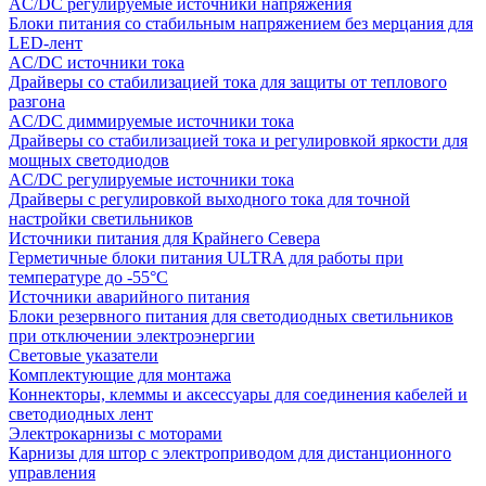
AC/DC регулируемые источники напряжения
Блоки питания со стабильным напряжением без мерцания для
LED-лент
AC/DC источники тока
Драйверы со стабилизацией тока для защиты от теплового
разгона
AC/DC диммируемые источники тока
Драйверы со стабилизацией тока и регулировкой яркости для
мощных светодиодов
AC/DC регулируемые источники тока
Драйверы с регулировкой выходного тока для точной
настройки светильников
Источники питания для Крайнего Севера
Герметичные блоки питания ULTRA для работы при
температуре до -55°C
Источники аварийного питания
Блоки резервного питания для светодиодных светильников
при отключении электроэнергии
Световые указатели
Комплектующие для монтажа
Коннекторы, клеммы и аксессуары для соединения кабелей и
светодиодных лент
Электрокарнизы с моторами
Карнизы для штор с электроприводом для дистанционного
управления