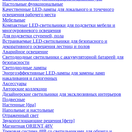
Настольные функциональные
Качественные LED-лампы для локального и точечного
освещения рабочего места
Мебельные
Компактные LED-светильники для подсветки мебели и
многоуровневого освещения
Для подсветки ступеней, пола
Встраиваемые LED-светильники для безопасного и
декоративного освещения лестниц и полов
Аварийное освещение
Светодиодные светильники с аккумуляторной батареей для
безопасности
Светодиодные лампы
Энергоэффективные LED-лампы для замены ламп
накаливания и галогенных
Аксессуары
Авторские коллекции
Дизайнерские светильники для эксклюзивных интерьеров
Подвесные
Настенные [бра]
Напольные и настольные
Отраженный свет
Звукопоглощающие решения [фетр]
Магнитная ORIENT 48V
Трековая система 48В со светильниками для общего и