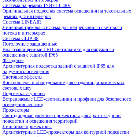
Система на ремнях INBELT 48V
Оригинальная подвесная система освещения на текстильных
ремнях для интерьеров
Система LINEAIR
Линейная трековая система для непрерывного светового
потока в интерьерах
Система CLIP-38
Потолочные защищенные
Влагозащищённые LED-светильники для наружного
освещения с защитой IP65
Фасадные
Архитектурная подсветка зданий с защитой IP65 для
наружного освещения
Световые эффекты
Контроллеры и оборудование для создания динамических
световых шоу
Подсветка ступеней
Встраиваемые LED-светильники и профили для безопасного
освещения лестниц
Прожекторы
Светодиодные уличные прожекторы для архитектурной
подсветки и освещения территорий
Линейные прожекторы
Архитектурные LED-прожекторы для контурной подсветки