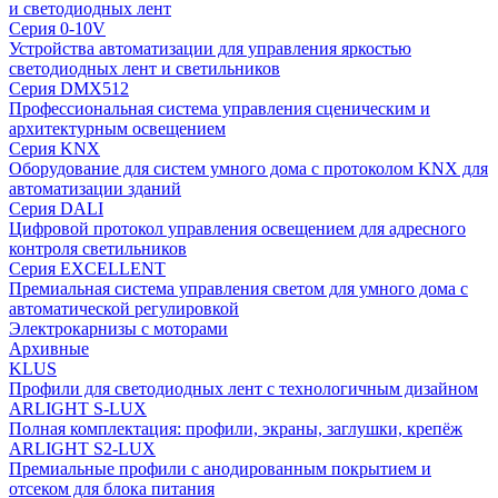
и светодиодных лент
Серия 0-10V
Устройства автоматизации для управления яркостью
светодиодных лент и светильников
Серия DMX512
Профессиональная система управления сценическим и
архитектурным освещением
Серия KNX
Оборудование для систем умного дома с протоколом KNX для
автоматизации зданий
Серия DALI
Цифровой протокол управления освещением для адресного
контроля светильников
Серия EXCELLENT
Премиальная система управления светом для умного дома с
автоматической регулировкой
Электрокарнизы с моторами
Архивные
KLUS
Профили для светодиодных лент с технологичным дизайном
ARLIGHT S-LUX
Полная комплектация: профили, экраны, заглушки, крепёж
ARLIGHT S2-LUX
Премиальные профили с анодированным покрытием и
отсеком для блока питания