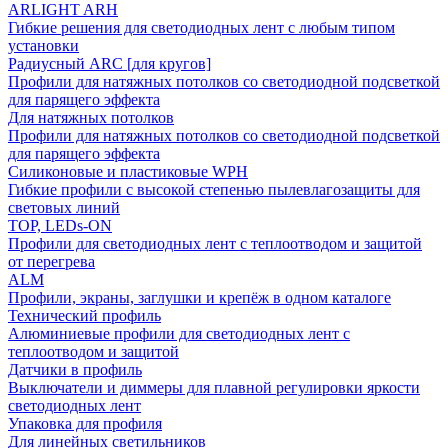
ARLIGHT ARH
Гибкие решения для светодиодных лент с любым типом
установки
Радиусный ARC [для кругов]
Профили для натяжных потолков со светодиодной подсветкой
для парящего эффекта
Для натяжных потолков
Профили для натяжных потолков со светодиодной подсветкой
для парящего эффекта
Силиконовые и пластиковые WPH
Гибкие профили с высокой степенью пылевлагозащиты для
световых линий
TOP, LEDs-ON
Профили для светодиодных лент с теплоотводом и защитой
от перегрева
ALM
Профили, экраны, заглушки и крепёж в одном каталоге
Технический профиль
Алюминиевые профили для светодиодных лент с
теплоотводом и защитой
Датчики в профиль
Выключатели и диммеры для плавной регулировки яркости
светодиодных лент
Упаковка для профиля
Для линейных светильников