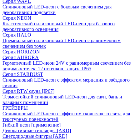
Серия WAVE
Силиконовый LED-неон с боковым свечением для
декоративной подсветки
Серия NEON
Классический силиконовый LED-неон для базового
декоративного освещения
Серия HALO
Премиальный силиконовый LED-неон с равномерным
свечением без точек
Серия HORIZON
Серия AURORA
Герметичный LED-неон 24V с равномерным свечением без
видимых точек: 12 оттенков, защита IP65
Серия STARDUST
Силиконовый LED-неон с эффектом мерцания и звёздного
сияния
Серия RTW сауна [IP67]
Термостойкий силиконовый LED-неон для саун, бань и
влажных помещений
ГРЕЙЗЕРЫ
Силиконовый LED-неон с эффектом скользящего света для
текстурных поверхностей
Гибкий неон [применение]
Декоративные гирлянды [ARD]
Светодиодные фигуры [ARD]