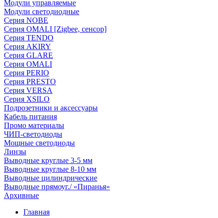
Модули управляемые
Модули светодиодные
Серия NOBE
Серия OMALI [Zigbee, сенсор]
Серия TENDO
Серия AKIRY
Серия GLARE
Серия OMALI
Серия PERIO
Серия PRESTO
Серия VERSA
Серия XSILO
Подрозетники и аксессуары
Кабель питания
Промо материалы
ЧИП-светодиоды
Мощные светодиоды
Линзы
Выводные круглые 3-5 мм
Выводные круглые 8-10 мм
Выводные цилиндрические
Выводные прямоуг./ «Пиранья»
Архивные
Главная