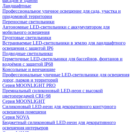
фасадов и зданий
Ландшафтные
Профессиональное уличное освещение для сада, участка и
придомовой территории
Переносные светильники
Автономные LED-светильники с аккумулятором для
мобильного освещения
Грунтовые светильники
Встраиваемые LED-светильники в землю для ландшафтного
освещения с защитой IP6
Подводные светильники
Герметичные LED-светильники для бассейнов, фонтанов и
водоёмов с защитой IP68
Консольные и венчающие
Профессиональные уличные LED-светильники для освещения
дорог, парков и территорий
Серия MOONLIGHT PRO
Премиальный силиконовый LED-неон с высокой
цветопередачей CRI>98
Серия MOONLIGHT
Силиконовый LED-неон для декоративного контурного
освещения помещени
Серия NOVA
Бюджетный силиконовый LED-неон для декоративного
освещения интерьеров