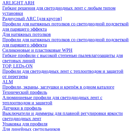
ARLIGHT ARH
Гибкие решения для светодиодных лент с любым типом
установки
Радиусный ARC [для кругов]
Профили для натяжных потолков со светодиодной подсветкой
для парящего эффекта
Для натяжных потолков
Профили для натяжных потолков со светодиодной подсветкой
для парящего эффекта
Силиконовые и пластиковые WPH
Гибкие профили с высокой степенью пылевлагозащиты для
световых линий
TOP, LEDs-ON
Профили для светодиодных лент с теплоотводом и защитой
от перегрева
ALM
Профили, экраны, заглушки и крепёж в одном каталоге
Технический профиль
Алюминиевые профили для светодиодных лент с
теплоотводом и защитой
Датчики в профиль
Выключатели и диммеры для плавной регулировки яркости
светодиодных лент
Упаковка для профиля
Для линейных светильников