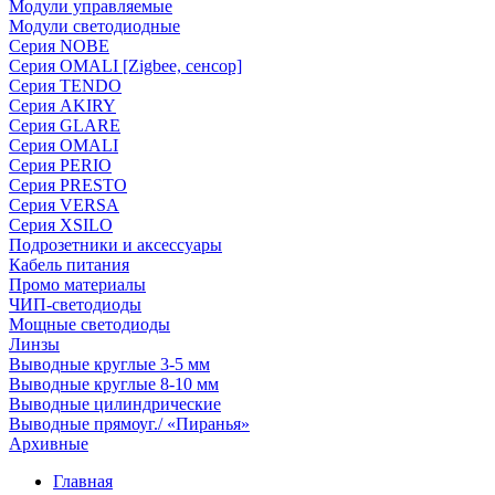
Модули управляемые
Модули светодиодные
Серия NOBE
Серия OMALI [Zigbee, сенсор]
Серия TENDO
Серия AKIRY
Серия GLARE
Серия OMALI
Серия PERIO
Серия PRESTO
Серия VERSA
Серия XSILO
Подрозетники и аксессуары
Кабель питания
Промо материалы
ЧИП-светодиоды
Мощные светодиоды
Линзы
Выводные круглые 3-5 мм
Выводные круглые 8-10 мм
Выводные цилиндрические
Выводные прямоуг./ «Пиранья»
Архивные
Главная