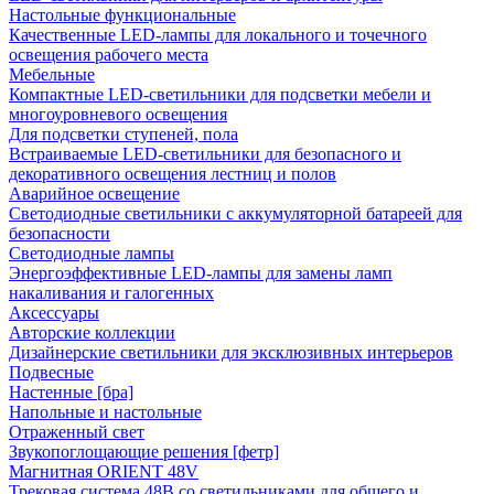
Настольные функциональные
Качественные LED-лампы для локального и точечного
освещения рабочего места
Мебельные
Компактные LED-светильники для подсветки мебели и
многоуровневого освещения
Для подсветки ступеней, пола
Встраиваемые LED-светильники для безопасного и
декоративного освещения лестниц и полов
Аварийное освещение
Светодиодные светильники с аккумуляторной батареей для
безопасности
Светодиодные лампы
Энергоэффективные LED-лампы для замены ламп
накаливания и галогенных
Аксессуары
Авторские коллекции
Дизайнерские светильники для эксклюзивных интерьеров
Подвесные
Настенные [бра]
Напольные и настольные
Отраженный свет
Звукопоглощающие решения [фетр]
Магнитная ORIENT 48V
Трековая система 48В со светильниками для общего и