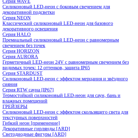
Серия WAVE
Силиконовый LED-неон с боковым свечением для
декоративной подсветки
Серия NEON
Классический силиконовый LED-неон для базового
декоративного освещения
Серия HALO
Премиальный силиконовый LED-неон с равномерным
свечением без точек
Серия HORIZON
Серия AURORA
Герметичный LED-неон 24V с равномерным свечением без
видимых точек: 12 оттенков, защита IP65
Серия STARDUST
Силиконовый LED-неон с эффектом мерцания и звёздного
сияния
Серия RTW сауна [IP67]
Термостойкий силиконовый LED-неон для саун, бань и
влажных помещений
ГРЕЙЗЕРЫ
Силиконовый LED-неон с эффектом скользящего света для
текстурных поверхностей
Гибкий неон [применение]
Декоративные гирлянды [ARD]
Светодиодные фигуры [ARD]