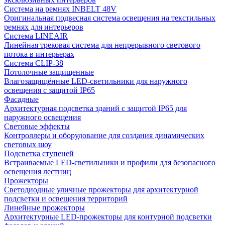
Система на ремнях INBELT 48V
Оригинальная подвесная система освещения на текстильных
ремнях для интерьеров
Система LINEAIR
Линейная трековая система для непрерывного светового
потока в интерьерах
Система CLIP-38
Потолочные защищенные
Влагозащищённые LED-светильники для наружного
освещения с защитой IP65
Фасадные
Архитектурная подсветка зданий с защитой IP65 для
наружного освещения
Световые эффекты
Контроллеры и оборудование для создания динамических
световых шоу
Подсветка ступеней
Встраиваемые LED-светильники и профили для безопасного
освещения лестниц
Прожекторы
Светодиодные уличные прожекторы для архитектурной
подсветки и освещения территорий
Линейные прожекторы
Архитектурные LED-прожекторы для контурной подсветки