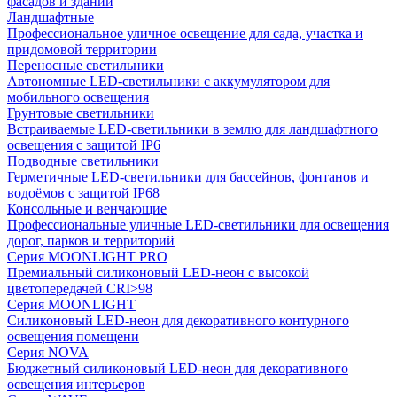
фасадов и зданий
Ландшафтные
Профессиональное уличное освещение для сада, участка и
придомовой территории
Переносные светильники
Автономные LED-светильники с аккумулятором для
мобильного освещения
Грунтовые светильники
Встраиваемые LED-светильники в землю для ландшафтного
освещения с защитой IP6
Подводные светильники
Герметичные LED-светильники для бассейнов, фонтанов и
водоёмов с защитой IP68
Консольные и венчающие
Профессиональные уличные LED-светильники для освещения
дорог, парков и территорий
Серия MOONLIGHT PRO
Премиальный силиконовый LED-неон с высокой
цветопередачей CRI>98
Серия MOONLIGHT
Силиконовый LED-неон для декоративного контурного
освещения помещени
Серия NOVA
Бюджетный силиконовый LED-неон для декоративного
освещения интерьеров