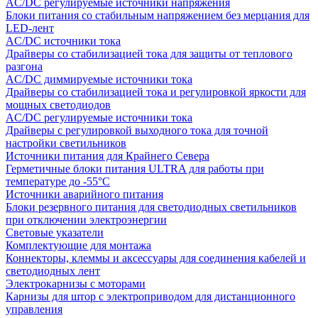
AC/DC регулируемые источники напряжения
Блоки питания со стабильным напряжением без мерцания для
LED-лент
AC/DC источники тока
Драйверы со стабилизацией тока для защиты от теплового
разгона
AC/DC диммируемые источники тока
Драйверы со стабилизацией тока и регулировкой яркости для
мощных светодиодов
AC/DC регулируемые источники тока
Драйверы с регулировкой выходного тока для точной
настройки светильников
Источники питания для Крайнего Севера
Герметичные блоки питания ULTRA для работы при
температуре до -55°C
Источники аварийного питания
Блоки резервного питания для светодиодных светильников
при отключении электроэнергии
Световые указатели
Комплектующие для монтажа
Коннекторы, клеммы и аксессуары для соединения кабелей и
светодиодных лент
Электрокарнизы с моторами
Карнизы для штор с электроприводом для дистанционного
управления