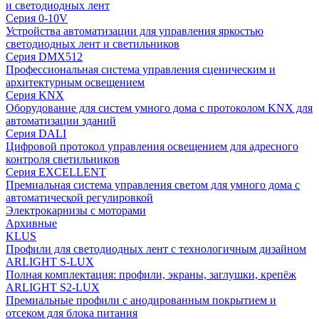
и светодиодных лент
Серия 0-10V
Устройства автоматизации для управления яркостью
светодиодных лент и светильников
Серия DMX512
Профессиональная система управления сценическим и
архитектурным освещением
Серия KNX
Оборудование для систем умного дома с протоколом KNX для
автоматизации зданий
Серия DALI
Цифровой протокол управления освещением для адресного
контроля светильников
Серия EXCELLENT
Премиальная система управления светом для умного дома с
автоматической регулировкой
Электрокарнизы с моторами
Архивные
KLUS
Профили для светодиодных лент с технологичным дизайном
ARLIGHT S-LUX
Полная комплектация: профили, экраны, заглушки, крепёж
ARLIGHT S2-LUX
Премиальные профили с анодированным покрытием и
отсеком для блока питания