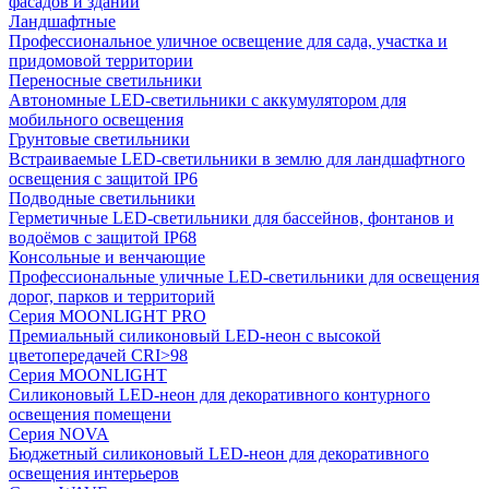
фасадов и зданий
Ландшафтные
Профессиональное уличное освещение для сада, участка и
придомовой территории
Переносные светильники
Автономные LED-светильники с аккумулятором для
мобильного освещения
Грунтовые светильники
Встраиваемые LED-светильники в землю для ландшафтного
освещения с защитой IP6
Подводные светильники
Герметичные LED-светильники для бассейнов, фонтанов и
водоёмов с защитой IP68
Консольные и венчающие
Профессиональные уличные LED-светильники для освещения
дорог, парков и территорий
Серия MOONLIGHT PRO
Премиальный силиконовый LED-неон с высокой
цветопередачей CRI>98
Серия MOONLIGHT
Силиконовый LED-неон для декоративного контурного
освещения помещени
Серия NOVA
Бюджетный силиконовый LED-неон для декоративного
освещения интерьеров