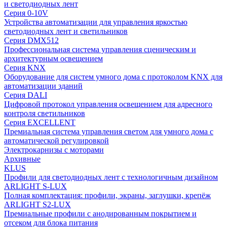
и светодиодных лент
Серия 0-10V
Устройства автоматизации для управления яркостью
светодиодных лент и светильников
Серия DMX512
Профессиональная система управления сценическим и
архитектурным освещением
Серия KNX
Оборудование для систем умного дома с протоколом KNX для
автоматизации зданий
Серия DALI
Цифровой протокол управления освещением для адресного
контроля светильников
Серия EXCELLENT
Премиальная система управления светом для умного дома с
автоматической регулировкой
Электрокарнизы с моторами
Архивные
KLUS
Профили для светодиодных лент с технологичным дизайном
ARLIGHT S-LUX
Полная комплектация: профили, экраны, заглушки, крепёж
ARLIGHT S2-LUX
Премиальные профили с анодированным покрытием и
отсеком для блока питания