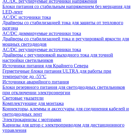
AC/DC регулируемые источники напряжения
Блоки питания со стабильным напряжением без мерцания для
LED-лент
AC/DC источники тока
Драйверы со стабилизацией тока для защиты от теплового
разгона
AC/DC диммируемые источники тока
Драйверы со стабилизацией тока и регулировкой яркости для
мощных светодиодов
AC/DC регулируемые источники тока
Драйверы с регулировкой выходного тока для точной
настройки светильников
Источники питания для Крайнего Севера
Герметичные блоки питания ULTRA для работы при
температуре до -55°C
Источники аварийного питания
Блоки резервного питания для светодиодных светильников
при отключении электроэнергии
Световые указатели
Комплектующие для монтажа
Коннекторы, клеммы и аксессуары для соединения кабелей и
светодиодных лент
Электрокарнизы с моторами
Карнизы для штор с электроприводом для дистанционного
управления