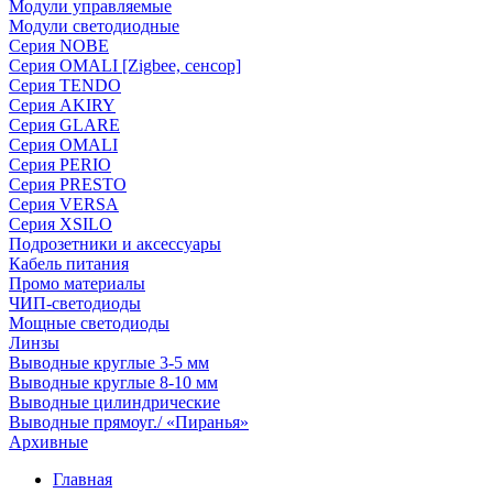
Модули управляемые
Модули светодиодные
Серия NOBE
Серия OMALI [Zigbee, сенсор]
Серия TENDO
Серия AKIRY
Серия GLARE
Серия OMALI
Серия PERIO
Серия PRESTO
Серия VERSA
Серия XSILO
Подрозетники и аксессуары
Кабель питания
Промо материалы
ЧИП-светодиоды
Мощные светодиоды
Линзы
Выводные круглые 3-5 мм
Выводные круглые 8-10 мм
Выводные цилиндрические
Выводные прямоуг./ «Пиранья»
Архивные
Главная