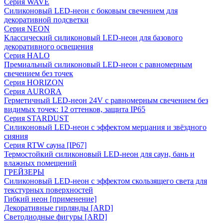
Серия WAVE
Силиконовый LED-неон с боковым свечением для
декоративной подсветки
Серия NEON
Классический силиконовый LED-неон для базового
декоративного освещения
Серия HALO
Премиальный силиконовый LED-неон с равномерным
свечением без точек
Серия HORIZON
Серия AURORA
Герметичный LED-неон 24V с равномерным свечением без
видимых точек: 12 оттенков, защита IP65
Серия STARDUST
Силиконовый LED-неон с эффектом мерцания и звёздного
сияния
Серия RTW сауна [IP67]
Термостойкий силиконовый LED-неон для саун, бань и
влажных помещений
ГРЕЙЗЕРЫ
Силиконовый LED-неон с эффектом скользящего света для
текстурных поверхностей
Гибкий неон [применение]
Декоративные гирлянды [ARD]
Светодиодные фигуры [ARD]