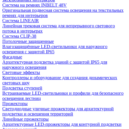
Система на ремнях INBELT 48V
Оригинальная подвесная система освещения на текстильных
ремнях для интерьеров
Система LINEAIR
Линейная трековая система для непрерывного светового
потока в интерьерах
Система CLIP-38
Потолочные защищенные
Влагозащищённые LED-светильники для наружного
освещения с защитой IP65
Фасадные
Архитектурная подсветка зданий с защитой IP65 для
наружного освещения
Световые эффекты
Контроллеры и оборудование для создания динамических
световых шоу
Подсветка ступеней
Встраиваемые LED-светильники и профили для безопасного
освещения лестниц
Прожекторы
Светодиодные уличные прожекторы для архитектурной
подсветки и освещения территорий
Линейные прожекторы
Архитектурные LED-прожекторы для контурной подсветки