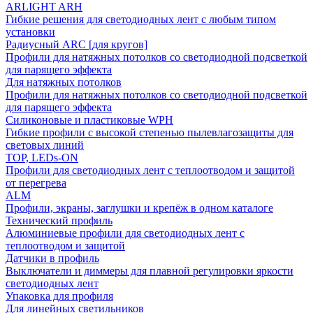
ARLIGHT ARH
Гибкие решения для светодиодных лент с любым типом
установки
Радиусный ARC [для кругов]
Профили для натяжных потолков со светодиодной подсветкой
для парящего эффекта
Для натяжных потолков
Профили для натяжных потолков со светодиодной подсветкой
для парящего эффекта
Силиконовые и пластиковые WPH
Гибкие профили с высокой степенью пылевлагозащиты для
световых линий
TOP, LEDs-ON
Профили для светодиодных лент с теплоотводом и защитой
от перегрева
ALM
Профили, экраны, заглушки и крепёж в одном каталоге
Технический профиль
Алюминиевые профили для светодиодных лент с
теплоотводом и защитой
Датчики в профиль
Выключатели и диммеры для плавной регулировки яркости
светодиодных лент
Упаковка для профиля
Для линейных светильников