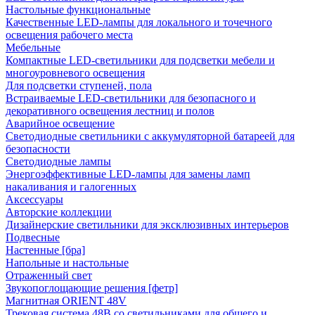
Настольные функциональные
Качественные LED-лампы для локального и точечного
освещения рабочего места
Мебельные
Компактные LED-светильники для подсветки мебели и
многоуровневого освещения
Для подсветки ступеней, пола
Встраиваемые LED-светильники для безопасного и
декоративного освещения лестниц и полов
Аварийное освещение
Светодиодные светильники с аккумуляторной батареей для
безопасности
Светодиодные лампы
Энергоэффективные LED-лампы для замены ламп
накаливания и галогенных
Аксессуары
Авторские коллекции
Дизайнерские светильники для эксклюзивных интерьеров
Подвесные
Настенные [бра]
Напольные и настольные
Отраженный свет
Звукопоглощающие решения [фетр]
Магнитная ORIENT 48V
Трековая система 48В со светильниками для общего и