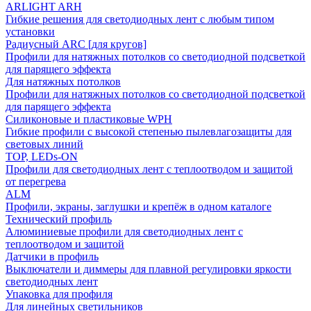
ARLIGHT ARH
Гибкие решения для светодиодных лент с любым типом
установки
Радиусный ARC [для кругов]
Профили для натяжных потолков со светодиодной подсветкой
для парящего эффекта
Для натяжных потолков
Профили для натяжных потолков со светодиодной подсветкой
для парящего эффекта
Силиконовые и пластиковые WPH
Гибкие профили с высокой степенью пылевлагозащиты для
световых линий
TOP, LEDs-ON
Профили для светодиодных лент с теплоотводом и защитой
от перегрева
ALM
Профили, экраны, заглушки и крепёж в одном каталоге
Технический профиль
Алюминиевые профили для светодиодных лент с
теплоотводом и защитой
Датчики в профиль
Выключатели и диммеры для плавной регулировки яркости
светодиодных лент
Упаковка для профиля
Для линейных светильников