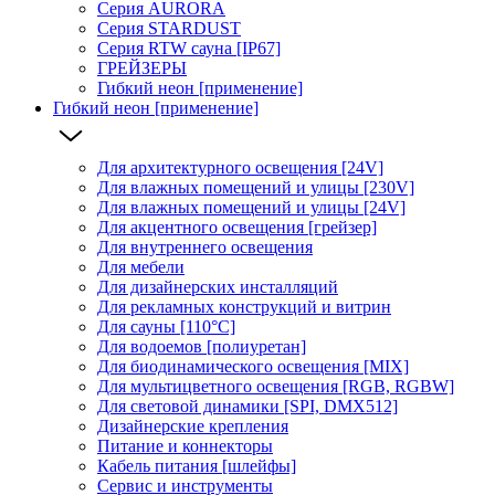
Серия AURORA
Серия STARDUST
Серия RTW сауна [IP67]
ГРЕЙЗЕРЫ
Гибкий неон [применение]
Гибкий неон [применение]
Для архитектурного освещения [24V]
Для влажных помещений и улицы [230V]
Для влажных помещений и улицы [24V]
Для акцентного освещения [грейзер]
Для внутреннего освещения
Для мебели
Для дизайнерских инсталляций
Для рекламных конструкций и витрин
Для сауны [110°C]
Для водоемов [полиуретан]
Для биодинамического освещения [MIX]
Для мультицветного освещения [RGB, RGBW]
Для световой динамики [SPI, DMX512]
Дизайнерские крепления
Питание и коннекторы
Кабель питания [шлейфы]
Сервис и инструменты