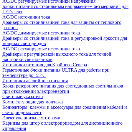
AC/DC регулируемые источники напряжения
Блоки питания со стабильным напряжением без мерцания для
LED-лент
AC/DC источники тока
Драйверы со стабилизацией тока для защиты от теплового
разгона
AC/DC диммируемые источники тока
Драйверы со стабилизацией тока и регулировкой яркости для
мощных светодиодов
AC/DC регулируемые источники тока
Драйверы с регулировкой выходного тока для точной
настройки светильников
Источники питания для Крайнего Севера
Герметичные блоки питания ULTRA для работы при
температуре до -55°C
Источники аварийного питания
Блоки резервного питания для светодиодных светильников
при отключении электроэнергии
Световые указатели
Комплектующие для монтажа
Коннекторы, клеммы и аксессуары для соединения кабелей и
светодиодных лент
Электрокарнизы с моторами
Карнизы для штор с электроприводом для дистанционного
управления