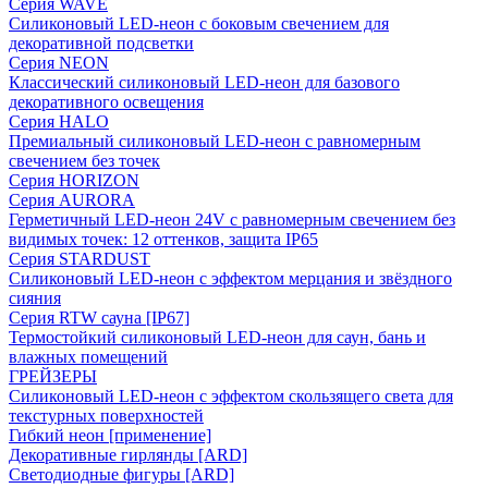
Серия WAVE
Силиконовый LED-неон с боковым свечением для
декоративной подсветки
Серия NEON
Классический силиконовый LED-неон для базового
декоративного освещения
Серия HALO
Премиальный силиконовый LED-неон с равномерным
свечением без точек
Серия HORIZON
Серия AURORA
Герметичный LED-неон 24V с равномерным свечением без
видимых точек: 12 оттенков, защита IP65
Серия STARDUST
Силиконовый LED-неон с эффектом мерцания и звёздного
сияния
Серия RTW сауна [IP67]
Термостойкий силиконовый LED-неон для саун, бань и
влажных помещений
ГРЕЙЗЕРЫ
Силиконовый LED-неон с эффектом скользящего света для
текстурных поверхностей
Гибкий неон [применение]
Декоративные гирлянды [ARD]
Светодиодные фигуры [ARD]