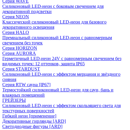
Серия WAVE
Силиконовый LED-неон с боковым свечением для
декоративной подсветки
Серия NEON
Классический силиконовый LED-неон для базового
декоративного освещения
Серия HALO
Премиальный силиконовый LED-неон с равномерным
свечением без точек
Серия HORIZON
Серия AURORA
Герметичный LED-неон 24V с равномерным свечением без
видимых точек: 12 оттенков, защита IP65
Серия STARDUST
Силиконовый LED-неон с эффектом мерцания и звёздного
сияния
Серия RTW сауна [IP67]
Термостойкий силиконовый LED-неон для саун, бань и
влажных помещений
ГРЕЙЗЕРЫ
Силиконовый LED-неон с эффектом скользящего света для
текстурных поверхностей
Гибкий неон [применение]
Декоративные гирлянды [ARD]
Светодиодные фигуры [ARD]