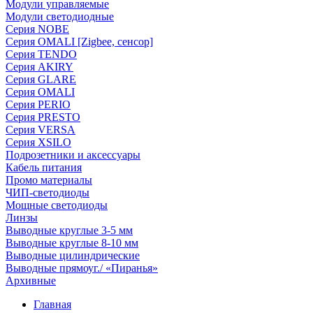
Модули управляемые
Модули светодиодные
Серия NOBE
Серия OMALI [Zigbee, сенсор]
Серия TENDO
Серия AKIRY
Серия GLARE
Серия OMALI
Серия PERIO
Серия PRESTO
Серия VERSA
Серия XSILO
Подрозетники и аксессуары
Кабель питания
Промо материалы
ЧИП-светодиоды
Мощные светодиоды
Линзы
Выводные круглые 3-5 мм
Выводные круглые 8-10 мм
Выводные цилиндрические
Выводные прямоуг./ «Пиранья»
Архивные
Главная