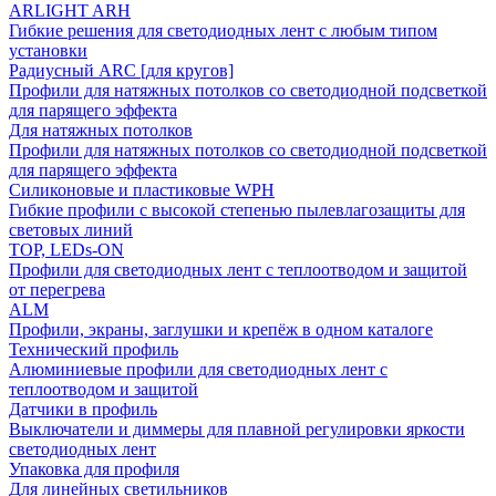
ARLIGHT ARH
Гибкие решения для светодиодных лент с любым типом
установки
Радиусный ARC [для кругов]
Профили для натяжных потолков со светодиодной подсветкой
для парящего эффекта
Для натяжных потолков
Профили для натяжных потолков со светодиодной подсветкой
для парящего эффекта
Силиконовые и пластиковые WPH
Гибкие профили с высокой степенью пылевлагозащиты для
световых линий
TOP, LEDs-ON
Профили для светодиодных лент с теплоотводом и защитой
от перегрева
ALM
Профили, экраны, заглушки и крепёж в одном каталоге
Технический профиль
Алюминиевые профили для светодиодных лент с
теплоотводом и защитой
Датчики в профиль
Выключатели и диммеры для плавной регулировки яркости
светодиодных лент
Упаковка для профиля
Для линейных светильников