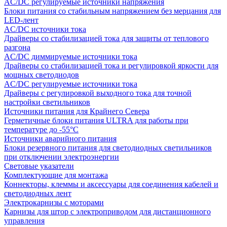
AC/DC регулируемые источники напряжения
Блоки питания со стабильным напряжением без мерцания для
LED-лент
AC/DC источники тока
Драйверы со стабилизацией тока для защиты от теплового
разгона
AC/DC диммируемые источники тока
Драйверы со стабилизацией тока и регулировкой яркости для
мощных светодиодов
AC/DC регулируемые источники тока
Драйверы с регулировкой выходного тока для точной
настройки светильников
Источники питания для Крайнего Севера
Герметичные блоки питания ULTRA для работы при
температуре до -55°C
Источники аварийного питания
Блоки резервного питания для светодиодных светильников
при отключении электроэнергии
Световые указатели
Комплектующие для монтажа
Коннекторы, клеммы и аксессуары для соединения кабелей и
светодиодных лент
Электрокарнизы с моторами
Карнизы для штор с электроприводом для дистанционного
управления