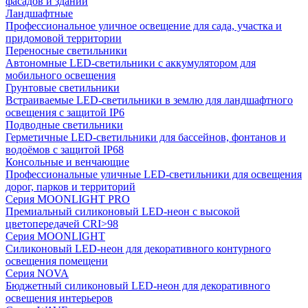
фасадов и зданий
Ландшафтные
Профессиональное уличное освещение для сада, участка и
придомовой территории
Переносные светильники
Автономные LED-светильники с аккумулятором для
мобильного освещения
Грунтовые светильники
Встраиваемые LED-светильники в землю для ландшафтного
освещения с защитой IP6
Подводные светильники
Герметичные LED-светильники для бассейнов, фонтанов и
водоёмов с защитой IP68
Консольные и венчающие
Профессиональные уличные LED-светильники для освещения
дорог, парков и территорий
Серия MOONLIGHT PRO
Премиальный силиконовый LED-неон с высокой
цветопередачей CRI>98
Серия MOONLIGHT
Силиконовый LED-неон для декоративного контурного
освещения помещени
Серия NOVA
Бюджетный силиконовый LED-неон для декоративного
освещения интерьеров