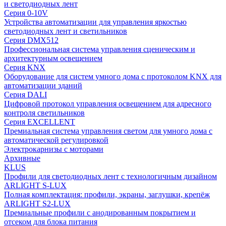
и светодиодных лент
Серия 0-10V
Устройства автоматизации для управления яркостью
светодиодных лент и светильников
Серия DMX512
Профессиональная система управления сценическим и
архитектурным освещением
Серия KNX
Оборудование для систем умного дома с протоколом KNX для
автоматизации зданий
Серия DALI
Цифровой протокол управления освещением для адресного
контроля светильников
Серия EXCELLENT
Премиальная система управления светом для умного дома с
автоматической регулировкой
Электрокарнизы с моторами
Архивные
KLUS
Профили для светодиодных лент с технологичным дизайном
ARLIGHT S-LUX
Полная комплектация: профили, экраны, заглушки, крепёж
ARLIGHT S2-LUX
Премиальные профили с анодированным покрытием и
отсеком для блока питания