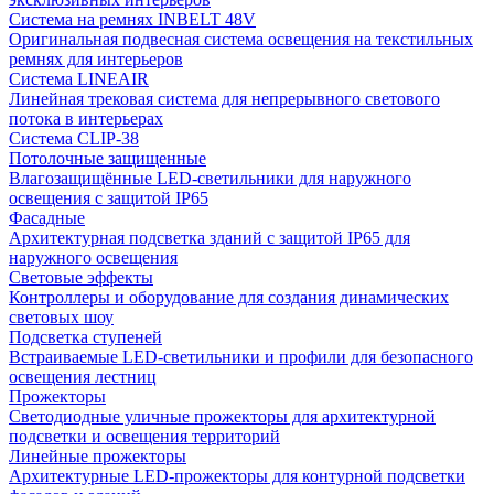
Система на ремнях INBELT 48V
Оригинальная подвесная система освещения на текстильных
ремнях для интерьеров
Система LINEAIR
Линейная трековая система для непрерывного светового
потока в интерьерах
Система CLIP-38
Потолочные защищенные
Влагозащищённые LED-светильники для наружного
освещения с защитой IP65
Фасадные
Архитектурная подсветка зданий с защитой IP65 для
наружного освещения
Световые эффекты
Контроллеры и оборудование для создания динамических
световых шоу
Подсветка ступеней
Встраиваемые LED-светильники и профили для безопасного
освещения лестниц
Прожекторы
Светодиодные уличные прожекторы для архитектурной
подсветки и освещения территорий
Линейные прожекторы
Архитектурные LED-прожекторы для контурной подсветки