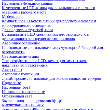
Настольные функциональные
Качественные LED-лампы для локального и точечного
освещения рабочего места
Мебельные
Компактные LED-светильники для подсветки мебели и
многоуровневого освещения
Для подсветки ступеней, пола
Встраиваемые LED-светильники для безопасного и
декоративного освещения лестниц и полов
Аварийное освещение
Светодиодные светильники с аккумуляторной батареей для
безопасности
Светодиодные лампы
Энергоэффективные LED-лампы для замены ламп
накаливания и галогенных
Аксессуары
Авторские коллекции
Дизайнерские светильники для эксклюзивных интерьеров
Подвесные
Настенные [бра]
Напольные и настольные
Отраженный свет
Звукопоглощающие решения [фетр]
Магнитная ORIENT 48V
Трековая система 48В со светильниками для общего и