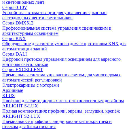
и светодиодных лент
Серия 0-10V
Устройства автоматизации для управления яркостью
светодиодных лент и светильников
Серия DMX512
Профессиональная система управления сценическим и
архитектурным освещением
Серия KNX
Оборудование для систем умного дома с протоколом KNX для
автоматизации зданий
Серия DALI
Цифровой протокол управления освещением для адресного
контроля светильников
Серия EXCELLENT
Премиальная система управления светом для умного дома с
автоматической регулировкой
Электрокарнизы с моторами
Архивные
KLUS
Профили для светодиодных лент с технологичным дизайном
ARLIGHT S-LUX
Полная комплектация: профили, экраны, заглушки, крепёж
ARLIGHT S2-LUX
Премиальные профили с анодированным покрытием и
отсеком для блока питания