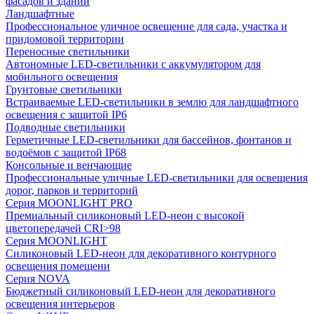
фасадов и зданий
Ландшафтные
Профессиональное уличное освещение для сада, участка и
придомовой территории
Переносные светильники
Автономные LED-светильники с аккумулятором для
мобильного освещения
Грунтовые светильники
Встраиваемые LED-светильники в землю для ландшафтного
освещения с защитой IP6
Подводные светильники
Герметичные LED-светильники для бассейнов, фонтанов и
водоёмов с защитой IP68
Консольные и венчающие
Профессиональные уличные LED-светильники для освещения
дорог, парков и территорий
Серия MOONLIGHT PRO
Премиальный силиконовый LED-неон с высокой
цветопередачей CRI>98
Серия MOONLIGHT
Силиконовый LED-неон для декоративного контурного
освещения помещени
Серия NOVA
Бюджетный силиконовый LED-неон для декоративного
освещения интерьеров