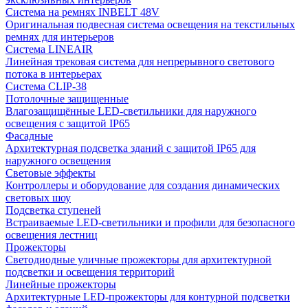
Система на ремнях INBELT 48V
Оригинальная подвесная система освещения на текстильных
ремнях для интерьеров
Система LINEAIR
Линейная трековая система для непрерывного светового
потока в интерьерах
Система CLIP-38
Потолочные защищенные
Влагозащищённые LED-светильники для наружного
освещения с защитой IP65
Фасадные
Архитектурная подсветка зданий с защитой IP65 для
наружного освещения
Световые эффекты
Контроллеры и оборудование для создания динамических
световых шоу
Подсветка ступеней
Встраиваемые LED-светильники и профили для безопасного
освещения лестниц
Прожекторы
Светодиодные уличные прожекторы для архитектурной
подсветки и освещения территорий
Линейные прожекторы
Архитектурные LED-прожекторы для контурной подсветки