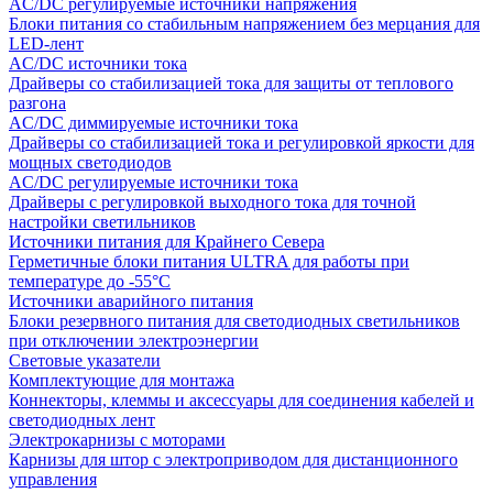
AC/DC регулируемые источники напряжения
Блоки питания со стабильным напряжением без мерцания для
LED-лент
AC/DC источники тока
Драйверы со стабилизацией тока для защиты от теплового
разгона
AC/DC диммируемые источники тока
Драйверы со стабилизацией тока и регулировкой яркости для
мощных светодиодов
AC/DC регулируемые источники тока
Драйверы с регулировкой выходного тока для точной
настройки светильников
Источники питания для Крайнего Севера
Герметичные блоки питания ULTRA для работы при
температуре до -55°C
Источники аварийного питания
Блоки резервного питания для светодиодных светильников
при отключении электроэнергии
Световые указатели
Комплектующие для монтажа
Коннекторы, клеммы и аксессуары для соединения кабелей и
светодиодных лент
Электрокарнизы с моторами
Карнизы для штор с электроприводом для дистанционного
управления