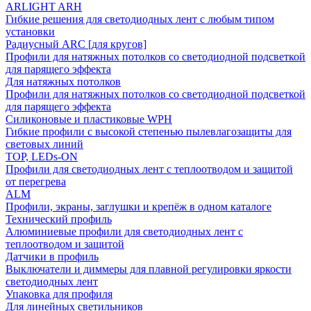
ARLIGHT ARH
Гибкие решения для светодиодных лент с любым типом
установки
Радиусный ARC [для кругов]
Профили для натяжных потолков со светодиодной подсветкой
для парящего эффекта
Для натяжных потолков
Профили для натяжных потолков со светодиодной подсветкой
для парящего эффекта
Силиконовые и пластиковые WPH
Гибкие профили с высокой степенью пылевлагозащиты для
световых линий
TOP, LEDs-ON
Профили для светодиодных лент с теплоотводом и защитой
от перегрева
ALM
Профили, экраны, заглушки и крепёж в одном каталоге
Технический профиль
Алюминиевые профили для светодиодных лент с
теплоотводом и защитой
Датчики в профиль
Выключатели и диммеры для плавной регулировки яркости
светодиодных лент
Упаковка для профиля
Для линейных светильников