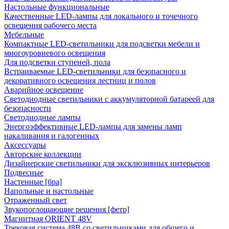
Настольные функциональные
Качественные LED-лампы для локального и точечного
освещения рабочего места
Мебельные
Компактные LED-светильники для подсветки мебели и
многоуровневого освещения
Для подсветки ступеней, пола
Встраиваемые LED-светильники для безопасного и
декоративного освещения лестниц и полов
Аварийное освещение
Светодиодные светильники с аккумуляторной батареей для
безопасности
Светодиодные лампы
Энергоэффективные LED-лампы для замены ламп
накаливания и галогенных
Аксессуары
Авторские коллекции
Дизайнерские светильники для эксклюзивных интерьеров
Подвесные
Настенные [бра]
Напольные и настольные
Отраженный свет
Звукопоглощающие решения [фетр]
Магнитная ORIENT 48V
Трековая система 48В со светильниками для общего и