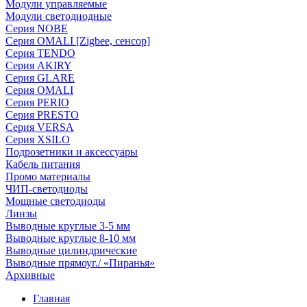
Модули управляемые
Модули светодиодные
Серия NOBE
Серия OMALI [Zigbee, сенсор]
Серия TENDO
Серия AKIRY
Серия GLARE
Серия OMALI
Серия PERIO
Серия PRESTO
Серия VERSA
Серия XSILO
Подрозетники и аксессуары
Кабель питания
Промо материалы
ЧИП-светодиоды
Мощные светодиоды
Линзы
Выводные круглые 3-5 мм
Выводные круглые 8-10 мм
Выводные цилиндрические
Выводные прямоуг./ «Пиранья»
Архивные
Главная