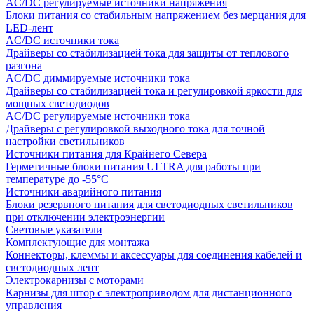
AC/DC регулируемые источники напряжения
Блоки питания со стабильным напряжением без мерцания для
LED-лент
AC/DC источники тока
Драйверы со стабилизацией тока для защиты от теплового
разгона
AC/DC диммируемые источники тока
Драйверы со стабилизацией тока и регулировкой яркости для
мощных светодиодов
AC/DC регулируемые источники тока
Драйверы с регулировкой выходного тока для точной
настройки светильников
Источники питания для Крайнего Севера
Герметичные блоки питания ULTRA для работы при
температуре до -55°C
Источники аварийного питания
Блоки резервного питания для светодиодных светильников
при отключении электроэнергии
Световые указатели
Комплектующие для монтажа
Коннекторы, клеммы и аксессуары для соединения кабелей и
светодиодных лент
Электрокарнизы с моторами
Карнизы для штор с электроприводом для дистанционного
управления