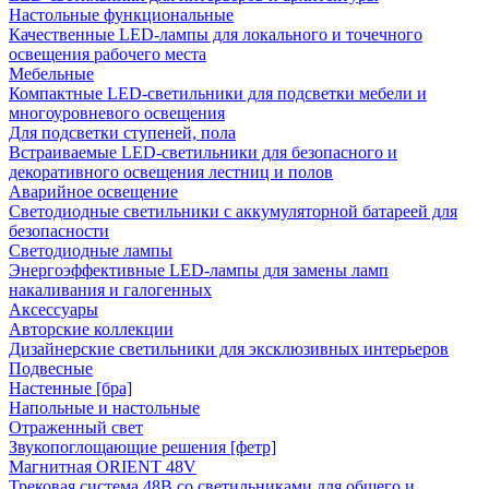
Настольные функциональные
Качественные LED-лампы для локального и точечного
освещения рабочего места
Мебельные
Компактные LED-светильники для подсветки мебели и
многоуровневого освещения
Для подсветки ступеней, пола
Встраиваемые LED-светильники для безопасного и
декоративного освещения лестниц и полов
Аварийное освещение
Светодиодные светильники с аккумуляторной батареей для
безопасности
Светодиодные лампы
Энергоэффективные LED-лампы для замены ламп
накаливания и галогенных
Аксессуары
Авторские коллекции
Дизайнерские светильники для эксклюзивных интерьеров
Подвесные
Настенные [бра]
Напольные и настольные
Отраженный свет
Звукопоглощающие решения [фетр]
Магнитная ORIENT 48V
Трековая система 48В со светильниками для общего и