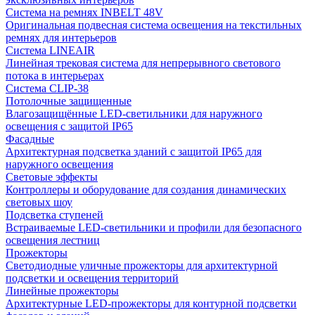
Система на ремнях INBELT 48V
Оригинальная подвесная система освещения на текстильных
ремнях для интерьеров
Система LINEAIR
Линейная трековая система для непрерывного светового
потока в интерьерах
Система CLIP-38
Потолочные защищенные
Влагозащищённые LED-светильники для наружного
освещения с защитой IP65
Фасадные
Архитектурная подсветка зданий с защитой IP65 для
наружного освещения
Световые эффекты
Контроллеры и оборудование для создания динамических
световых шоу
Подсветка ступеней
Встраиваемые LED-светильники и профили для безопасного
освещения лестниц
Прожекторы
Светодиодные уличные прожекторы для архитектурной
подсветки и освещения территорий
Линейные прожекторы
Архитектурные LED-прожекторы для контурной подсветки