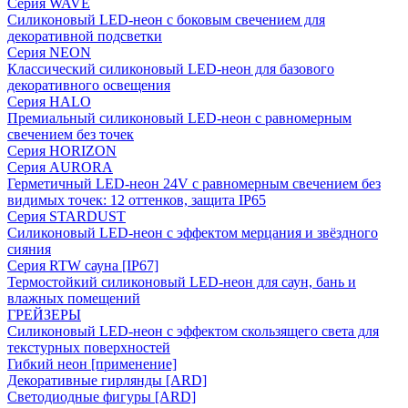
Серия WAVE
Силиконовый LED-неон с боковым свечением для
декоративной подсветки
Серия NEON
Классический силиконовый LED-неон для базового
декоративного освещения
Серия HALO
Премиальный силиконовый LED-неон с равномерным
свечением без точек
Серия HORIZON
Серия AURORA
Герметичный LED-неон 24V с равномерным свечением без
видимых точек: 12 оттенков, защита IP65
Серия STARDUST
Силиконовый LED-неон с эффектом мерцания и звёздного
сияния
Серия RTW сауна [IP67]
Термостойкий силиконовый LED-неон для саун, бань и
влажных помещений
ГРЕЙЗЕРЫ
Силиконовый LED-неон с эффектом скользящего света для
текстурных поверхностей
Гибкий неон [применение]
Декоративные гирлянды [ARD]
Светодиодные фигуры [ARD]