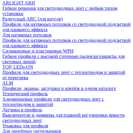
ARLIGHT ARH
Гибкие решения для светодиодных лент с любым типом
установки
Радиусный ARC [для кругов]
Профили для натяжных потолков со светодиодной подсветкой
для парящего эффекта
Для натяжных потолков
Профили для натяжных потолков со светодиодной подсветкой
для парящего эффекта
Силиконовые и пластиковые WPH
Гибкие профили с высокой степенью пылевлагозащиты для
световых линий
TOP, LEDs-ON
Профили для светодиодных лент с теплоотводом и защитой
от перегрева
ALM
Профили, экраны, заглушки и крепёж в одном каталоге
Технический профиль
Алюминиевые профили для светодиодных лент с
теплоотводом и защитой
Датчики в профиль
Выключатели и диммеры для плавной регулировки яркости
светодиодных лент
Упаковка для профиля
Для линейных светильников