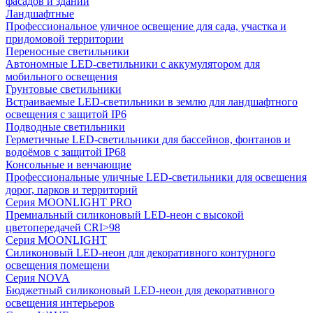
фасадов и зданий
Ландшафтные
Профессиональное уличное освещение для сада, участка и
придомовой территории
Переносные светильники
Автономные LED-светильники с аккумулятором для
мобильного освещения
Грунтовые светильники
Встраиваемые LED-светильники в землю для ландшафтного
освещения с защитой IP6
Подводные светильники
Герметичные LED-светильники для бассейнов, фонтанов и
водоёмов с защитой IP68
Консольные и венчающие
Профессиональные уличные LED-светильники для освещения
дорог, парков и территорий
Серия MOONLIGHT PRO
Премиальный силиконовый LED-неон с высокой
цветопередачей CRI>98
Серия MOONLIGHT
Силиконовый LED-неон для декоративного контурного
освещения помещени
Серия NOVA
Бюджетный силиконовый LED-неон для декоративного
освещения интерьеров