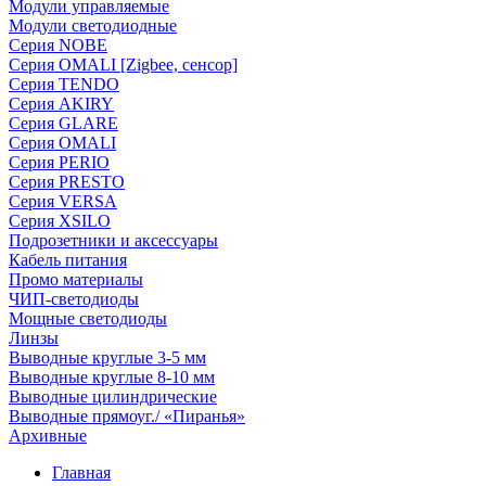
Модули управляемые
Модули светодиодные
Серия NOBE
Серия OMALI [Zigbee, сенсор]
Серия TENDO
Серия AKIRY
Серия GLARE
Серия OMALI
Серия PERIO
Серия PRESTO
Серия VERSA
Серия XSILO
Подрозетники и аксессуары
Кабель питания
Промо материалы
ЧИП-светодиоды
Мощные светодиоды
Линзы
Выводные круглые 3-5 мм
Выводные круглые 8-10 мм
Выводные цилиндрические
Выводные прямоуг./ «Пиранья»
Архивные
Главная