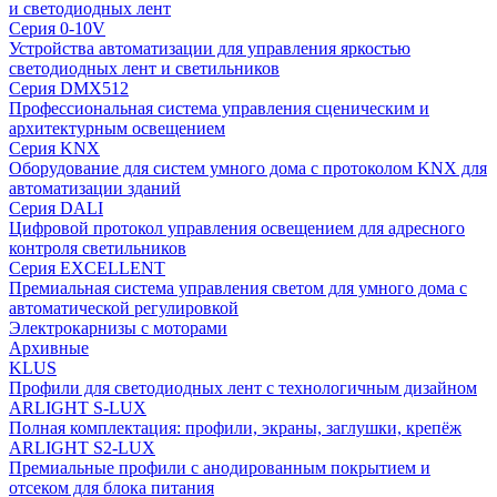
и светодиодных лент
Серия 0-10V
Устройства автоматизации для управления яркостью
светодиодных лент и светильников
Серия DMX512
Профессиональная система управления сценическим и
архитектурным освещением
Серия KNX
Оборудование для систем умного дома с протоколом KNX для
автоматизации зданий
Серия DALI
Цифровой протокол управления освещением для адресного
контроля светильников
Серия EXCELLENT
Премиальная система управления светом для умного дома с
автоматической регулировкой
Электрокарнизы с моторами
Архивные
KLUS
Профили для светодиодных лент с технологичным дизайном
ARLIGHT S-LUX
Полная комплектация: профили, экраны, заглушки, крепёж
ARLIGHT S2-LUX
Премиальные профили с анодированным покрытием и
отсеком для блока питания