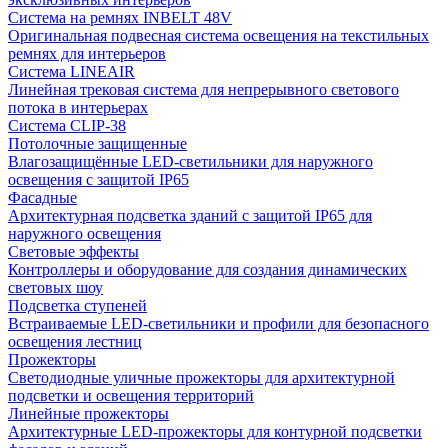
Система на ремнях INBELT 48V
Оригинальная подвесная система освещения на текстильных
ремнях для интерьеров
Система LINEAIR
Линейная трековая система для непрерывного светового
потока в интерьерах
Система CLIP-38
Потолочные защищенные
Влагозащищённые LED-светильники для наружного
освещения с защитой IP65
Фасадные
Архитектурная подсветка зданий с защитой IP65 для
наружного освещения
Световые эффекты
Контроллеры и оборудование для создания динамических
световых шоу
Подсветка ступеней
Встраиваемые LED-светильники и профили для безопасного
освещения лестниц
Прожекторы
Светодиодные уличные прожекторы для архитектурной
подсветки и освещения территорий
Линейные прожекторы
Архитектурные LED-прожекторы для контурной подсветки