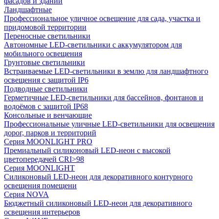
фасадов и зданий
Ландшафтные
Профессиональное уличное освещение для сада, участка и
придомовой территории
Переносные светильники
Автономные LED-светильники с аккумулятором для
мобильного освещения
Грунтовые светильники
Встраиваемые LED-светильники в землю для ландшафтного
освещения с защитой IP6
Подводные светильники
Герметичные LED-светильники для бассейнов, фонтанов и
водоёмов с защитой IP68
Консольные и венчающие
Профессиональные уличные LED-светильники для освещения
дорог, парков и территорий
Серия MOONLIGHT PRO
Премиальный силиконовый LED-неон с высокой
цветопередачей CRI>98
Серия MOONLIGHT
Силиконовый LED-неон для декоративного контурного
освещения помещени
Серия NOVA
Бюджетный силиконовый LED-неон для декоративного
освещения интерьеров