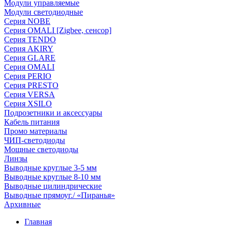
Модули управляемые
Модули светодиодные
Серия NOBE
Серия OMALI [Zigbee, сенсор]
Серия TENDO
Серия AKIRY
Серия GLARE
Серия OMALI
Серия PERIO
Серия PRESTO
Серия VERSA
Серия XSILO
Подрозетники и аксессуары
Кабель питания
Промо материалы
ЧИП-светодиоды
Мощные светодиоды
Линзы
Выводные круглые 3-5 мм
Выводные круглые 8-10 мм
Выводные цилиндрические
Выводные прямоуг./ «Пиранья»
Архивные
Главная