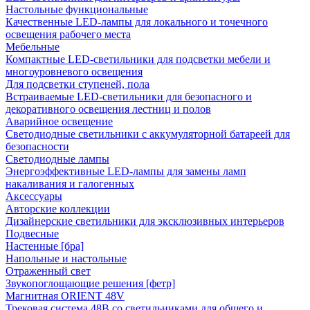
Настольные функциональные
Качественные LED-лампы для локального и точечного
освещения рабочего места
Мебельные
Компактные LED-светильники для подсветки мебели и
многоуровневого освещения
Для подсветки ступеней, пола
Встраиваемые LED-светильники для безопасного и
декоративного освещения лестниц и полов
Аварийное освещение
Светодиодные светильники с аккумуляторной батареей для
безопасности
Светодиодные лампы
Энергоэффективные LED-лампы для замены ламп
накаливания и галогенных
Аксессуары
Авторские коллекции
Дизайнерские светильники для эксклюзивных интерьеров
Подвесные
Настенные [бра]
Напольные и настольные
Отраженный свет
Звукопоглощающие решения [фетр]
Магнитная ORIENT 48V
Трековая система 48В со светильниками для общего и