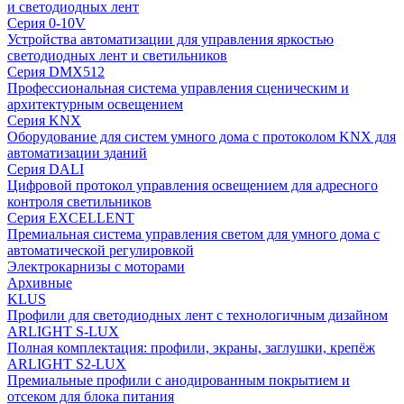
и светодиодных лент
Серия 0-10V
Устройства автоматизации для управления яркостью
светодиодных лент и светильников
Серия DMX512
Профессиональная система управления сценическим и
архитектурным освещением
Серия KNX
Оборудование для систем умного дома с протоколом KNX для
автоматизации зданий
Серия DALI
Цифровой протокол управления освещением для адресного
контроля светильников
Серия EXCELLENT
Премиальная система управления светом для умного дома с
автоматической регулировкой
Электрокарнизы с моторами
Архивные
KLUS
Профили для светодиодных лент с технологичным дизайном
ARLIGHT S-LUX
Полная комплектация: профили, экраны, заглушки, крепёж
ARLIGHT S2-LUX
Премиальные профили с анодированным покрытием и
отсеком для блока питания