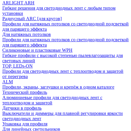
ARLIGHT ARH
Гибкие решения для светодиодных лент с любым типом
установки
Радиусный ARC [для кругов]
Профили для натяжных потолков со светодиодной подсветкой
для парящего эффекта
Для натяжных потолков
Профили для натяжных потолков со светодиодной подсветкой
для парящего эффекта
Силиконовые и пластиковые WPH
Гибкие профили с высокой степенью пылевлагозащиты для
световых линий
TOP, LEDs-ON
Профили для светодиодных лент с теплоотводом и защитой
от перегрева
ALM
Профили, экраны, заглушки и крепёж в одном каталоге
Технический профиль
Алюминиевые профили для светодиодных лент с
теплоотводом и защитой
Датчики в профиль
Выключатели и диммеры для плавной регулировки яркости
светодиодных лент
Упаковка для профиля
Для линейных светильников