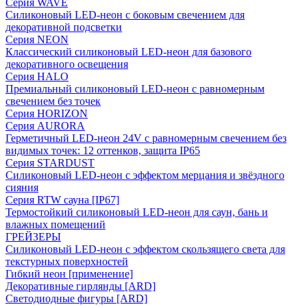
Серия WAVE
Силиконовый LED-неон с боковым свечением для
декоративной подсветки
Серия NEON
Классический силиконовый LED-неон для базового
декоративного освещения
Серия HALO
Премиальный силиконовый LED-неон с равномерным
свечением без точек
Серия HORIZON
Серия AURORA
Герметичный LED-неон 24V с равномерным свечением без
видимых точек: 12 оттенков, защита IP65
Серия STARDUST
Силиконовый LED-неон с эффектом мерцания и звёздного
сияния
Серия RTW сауна [IP67]
Термостойкий силиконовый LED-неон для саун, бань и
влажных помещений
ГРЕЙЗЕРЫ
Силиконовый LED-неон с эффектом скользящего света для
текстурных поверхностей
Гибкий неон [применение]
Декоративные гирлянды [ARD]
Светодиодные фигуры [ARD]