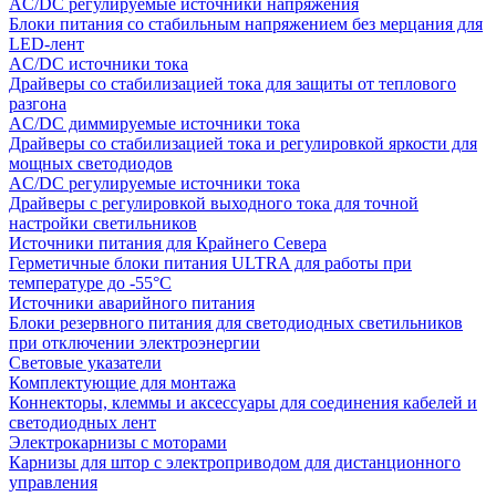
AC/DC регулируемые источники напряжения
Блоки питания со стабильным напряжением без мерцания для
LED-лент
AC/DC источники тока
Драйверы со стабилизацией тока для защиты от теплового
разгона
AC/DC диммируемые источники тока
Драйверы со стабилизацией тока и регулировкой яркости для
мощных светодиодов
AC/DC регулируемые источники тока
Драйверы с регулировкой выходного тока для точной
настройки светильников
Источники питания для Крайнего Севера
Герметичные блоки питания ULTRA для работы при
температуре до -55°C
Источники аварийного питания
Блоки резервного питания для светодиодных светильников
при отключении электроэнергии
Световые указатели
Комплектующие для монтажа
Коннекторы, клеммы и аксессуары для соединения кабелей и
светодиодных лент
Электрокарнизы с моторами
Карнизы для штор с электроприводом для дистанционного
управления