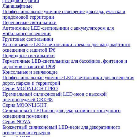
фасадов и зданий
Ландшафтные
Профессиональное уличное освещение для сада, участка и
придомовой территории
Переносные светильники
Автономные LED-светильники с аккумулятором для
мобильного освещения
Грунтовые светильники
Встраиваемые LED-светильники в землю для ландшафтного
освещения с защитой IP6
Подводные светильники
Герметичные LED-светильники для бассейнов, фонтанов и
водоёмов с защитой IP68
Консольные и венчающие
Профессиональные уличные LED-светильники для освещения
дорог, парков и территорий
Серия MOONLIGHT PRO
Премиальный силиконовый LED-неон с высокой
цветопередачей CRI>98
Серия MOONLIGHT
Силиконовый LED-неон для декоративного контурного
освещения помещени
Серия NOVA
Бюджетный силиконовый LED-неон для декоративного
освещения интерьеров