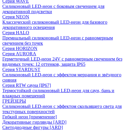
Серия WAVE
Силиконовый LED-неон с боковым свечением для
декоративной подсветки
Серия NEON
Классический силиконовый LED-неон для базового
декоративного освещения
Серия HALO
Премиальный силиконовый LED-неон с равномерным
свечением без точек
Серия HORIZON
Серия AURORA
Герметичный LED-неон 24V с равномерным свечением без
видимых точек: 12 оттенков, защита IP65
Серия STARDUST
Силиконовый LED-неон с эффектом мерцания и звёздного
сияния
Серия RTW сауна [IP67]
Термостойкий силиконовый LED-неон для саун, бань и
влажных помещений
ГРЕЙЗЕРЫ
Силиконовый LED-неон с эффектом скользящего света для
текстурных поверхностей
Гибкий неон [применение]
Декоративные гирлянды [ARD]
Светодиодные фигуры [ARD]