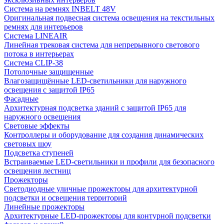
Система на ремнях INBELT 48V
Оригинальная подвесная система освещения на текстильных
ремнях для интерьеров
Система LINEAIR
Линейная трековая система для непрерывного светового
потока в интерьерах
Система CLIP-38
Потолочные защищенные
Влагозащищённые LED-светильники для наружного
освещения с защитой IP65
Фасадные
Архитектурная подсветка зданий с защитой IP65 для
наружного освещения
Световые эффекты
Контроллеры и оборудование для создания динамических
световых шоу
Подсветка ступеней
Встраиваемые LED-светильники и профили для безопасного
освещения лестниц
Прожекторы
Светодиодные уличные прожекторы для архитектурной
подсветки и освещения территорий
Линейные прожекторы
Архитектурные LED-прожекторы для контурной подсветки