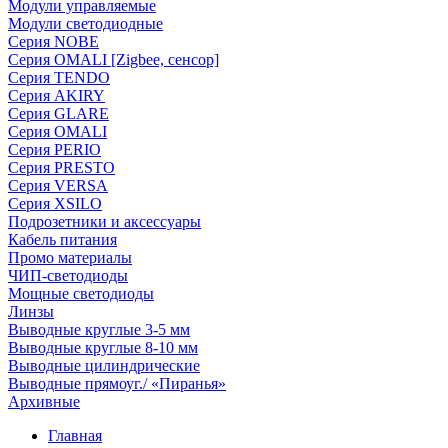
Модули управляемые
Модули светодиодные
Серия NOBE
Серия OMALI [Zigbee, сенсор]
Серия TENDO
Серия AKIRY
Серия GLARE
Серия OMALI
Серия PERIO
Серия PRESTO
Серия VERSA
Серия XSILO
Подрозетники и аксессуары
Кабель питания
Промо материалы
ЧИП-светодиоды
Мощные светодиоды
Линзы
Выводные круглые 3-5 мм
Выводные круглые 8-10 мм
Выводные цилиндрические
Выводные прямоуг./ «Пиранья»
Архивные
Главная