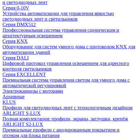
и светодиодных лент
Серия 0-10V
Устройства автоматизации для управления яркостью
светодиодных лент и светильников
Серия DMX512
Профессиональная система управления сценическим и
архитектурным освещением
Серия KNX
Оборудование для систем умного дома с протоколом KNX для
автоматизации зданий
Серия DALI
Цифровой протокол управления освещением для адресного
контроля светильников
Серия EXCELLENT
Премиальная система управления светом для умного дома с
автоматической регулировкой
Электрокарнизы с моторами
Архивные
KLUS
Профили для светодиодных лент с технологичным дизайном
ARLIGHT S-LUX
Полная комплектация: профили, экраны, заглушки, крепёж
ARLIGHT S2-LUX
Премиальные профили с анодированным покрытием и
отсеком для блока питания