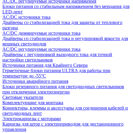
AC/DC регулируемые источники напряжения
Блоки питания со стабильным напряжением без мерцания для
LED-лент
AC/DC источники тока
Драйверы со стабилизацией тока для защиты от теплового
разгона
AC/DC диммируемые источники тока
Драйверы со стабилизацией тока и регулировкой яркости для
мощных светодиодов
AC/DC регулируемые источники тока
Драйверы с регулировкой выходного тока для точной
настройки светильников
Источники питания для Крайнего Севера
Герметичные блоки питания ULTRA для работы при
температуре до -55°C
Источники аварийного питания
Блоки резервного питания для светодиодных светильников
при отключении электроэнергии
Световые указатели
Комплектующие для монтажа
Коннекторы, клеммы и аксессуары для соединения кабелей и
светодиодных лент
Электрокарнизы с моторами
Карнизы для штор с электроприводом для дистанционного
управления