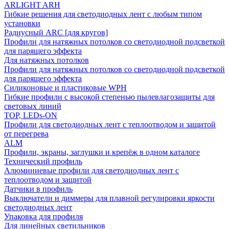
ARLIGHT ARH
Гибкие решения для светодиодных лент с любым типом
установки
Радиусный ARC [для кругов]
Профили для натяжных потолков со светодиодной подсветкой
для парящего эффекта
Для натяжных потолков
Профили для натяжных потолков со светодиодной подсветкой
для парящего эффекта
Силиконовые и пластиковые WPH
Гибкие профили с высокой степенью пылевлагозащиты для
световых линий
TOP, LEDs-ON
Профили для светодиодных лент с теплоотводом и защитой
от перегрева
ALM
Профили, экраны, заглушки и крепёж в одном каталоге
Технический профиль
Алюминиевые профили для светодиодных лент с
теплоотводом и защитой
Датчики в профиль
Выключатели и диммеры для плавной регулировки яркости
светодиодных лент
Упаковка для профиля
Для линейных светильников