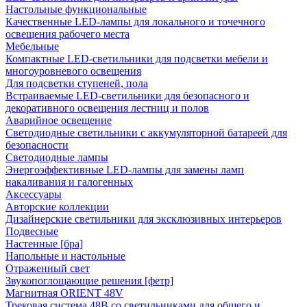
Настольные функциональные
Качественные LED-лампы для локального и точечного
освещения рабочего места
Мебельные
Компактные LED-светильники для подсветки мебели и
многоуровневого освещения
Для подсветки ступеней, пола
Встраиваемые LED-светильники для безопасного и
декоративного освещения лестниц и полов
Аварийное освещение
Светодиодные светильники с аккумуляторной батареей для
безопасности
Светодиодные лампы
Энергоэффективные LED-лампы для замены ламп
накаливания и галогенных
Аксессуары
Авторские коллекции
Дизайнерские светильники для эксклюзивных интерьеров
Подвесные
Настенные [бра]
Напольные и настольные
Отраженный свет
Звукопоглощающие решения [фетр]
Магнитная ORIENT 48V
Трековая система 48В со светильниками для общего и