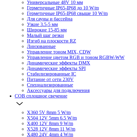
Универсальные 48V 10 мм
Герметичные IP65-IP68 до 10 W/m
Герметичные IP65-IP68 свыше 10 W/m
Для сауны и бассейна
Узкие 3.5-5 мм
Широкие 15-85 мм
Малый шаг резки
Изгиб на плоскости RZ
Линзованные
Управление тоном MIX, CDW
Управление цветом RGB и тоном RGBW-WW
Динамические эффекты DMX
Динамические эффекты SPI
Стабилизированные IC
Питание от сети 230V
Специализированные
Аксессуары для подключения
COB сплошное свечение
X360 5V 8mm 5 W/m
X504 12V 5mm 6.5 W/m
X400 12V 8mm 9 W/m
X528 12V 8mm 11 W/m
X480 24V 4mm 4 W/m