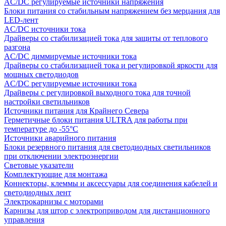
AC/DC регулируемые источники напряжения
Блоки питания со стабильным напряжением без мерцания для
LED-лент
AC/DC источники тока
Драйверы со стабилизацией тока для защиты от теплового
разгона
AC/DC диммируемые источники тока
Драйверы со стабилизацией тока и регулировкой яркости для
мощных светодиодов
AC/DC регулируемые источники тока
Драйверы с регулировкой выходного тока для точной
настройки светильников
Источники питания для Крайнего Севера
Герметичные блоки питания ULTRA для работы при
температуре до -55°C
Источники аварийного питания
Блоки резервного питания для светодиодных светильников
при отключении электроэнергии
Световые указатели
Комплектующие для монтажа
Коннекторы, клеммы и аксессуары для соединения кабелей и
светодиодных лент
Электрокарнизы с моторами
Карнизы для штор с электроприводом для дистанционного
управления