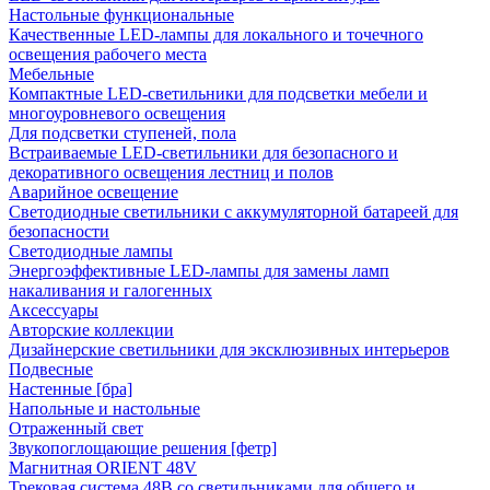
Настольные функциональные
Качественные LED-лампы для локального и точечного
освещения рабочего места
Мебельные
Компактные LED-светильники для подсветки мебели и
многоуровневого освещения
Для подсветки ступеней, пола
Встраиваемые LED-светильники для безопасного и
декоративного освещения лестниц и полов
Аварийное освещение
Светодиодные светильники с аккумуляторной батареей для
безопасности
Светодиодные лампы
Энергоэффективные LED-лампы для замены ламп
накаливания и галогенных
Аксессуары
Авторские коллекции
Дизайнерские светильники для эксклюзивных интерьеров
Подвесные
Настенные [бра]
Напольные и настольные
Отраженный свет
Звукопоглощающие решения [фетр]
Магнитная ORIENT 48V
Трековая система 48В со светильниками для общего и