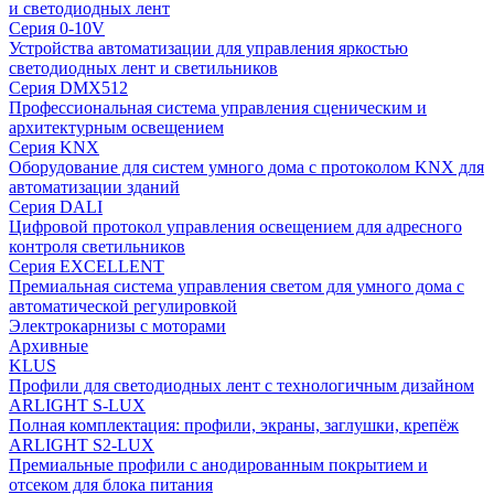
и светодиодных лент
Серия 0-10V
Устройства автоматизации для управления яркостью
светодиодных лент и светильников
Серия DMX512
Профессиональная система управления сценическим и
архитектурным освещением
Серия KNX
Оборудование для систем умного дома с протоколом KNX для
автоматизации зданий
Серия DALI
Цифровой протокол управления освещением для адресного
контроля светильников
Серия EXCELLENT
Премиальная система управления светом для умного дома с
автоматической регулировкой
Электрокарнизы с моторами
Архивные
KLUS
Профили для светодиодных лент с технологичным дизайном
ARLIGHT S-LUX
Полная комплектация: профили, экраны, заглушки, крепёж
ARLIGHT S2-LUX
Премиальные профили с анодированным покрытием и
отсеком для блока питания