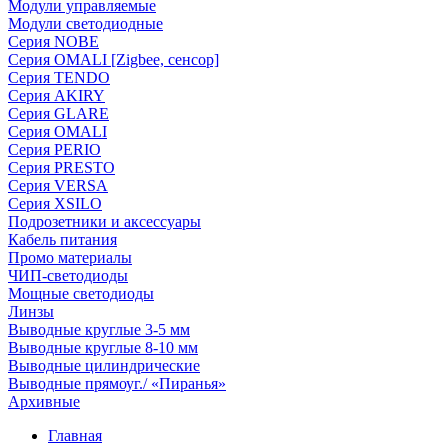
Модули управляемые
Модули светодиодные
Серия NOBE
Серия OMALI [Zigbee, сенсор]
Серия TENDO
Серия AKIRY
Серия GLARE
Серия OMALI
Серия PERIO
Серия PRESTO
Серия VERSA
Серия XSILO
Подрозетники и аксессуары
Кабель питания
Промо материалы
ЧИП-светодиоды
Мощные светодиоды
Линзы
Выводные круглые 3-5 мм
Выводные круглые 8-10 мм
Выводные цилиндрические
Выводные прямоуг./ «Пиранья»
Архивные
Главная