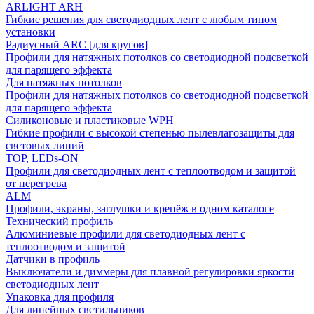
ARLIGHT ARH
Гибкие решения для светодиодных лент с любым типом
установки
Радиусный ARC [для кругов]
Профили для натяжных потолков со светодиодной подсветкой
для парящего эффекта
Для натяжных потолков
Профили для натяжных потолков со светодиодной подсветкой
для парящего эффекта
Силиконовые и пластиковые WPH
Гибкие профили с высокой степенью пылевлагозащиты для
световых линий
TOP, LEDs-ON
Профили для светодиодных лент с теплоотводом и защитой
от перегрева
ALM
Профили, экраны, заглушки и крепёж в одном каталоге
Технический профиль
Алюминиевые профили для светодиодных лент с
теплоотводом и защитой
Датчики в профиль
Выключатели и диммеры для плавной регулировки яркости
светодиодных лент
Упаковка для профиля
Для линейных светильников