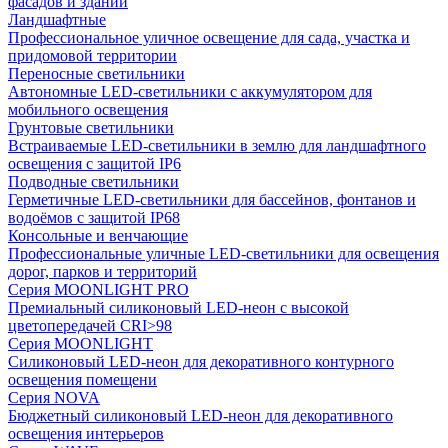
фасадов и зданий
Ландшафтные
Профессиональное уличное освещение для сада, участка и
придомовой территории
Переносные светильники
Автономные LED-светильники с аккумулятором для
мобильного освещения
Грунтовые светильники
Встраиваемые LED-светильники в землю для ландшафтного
освещения с защитой IP6
Подводные светильники
Герметичные LED-светильники для бассейнов, фонтанов и
водоёмов с защитой IP68
Консольные и венчающие
Профессиональные уличные LED-светильники для освещения
дорог, парков и территорий
Серия MOONLIGHT PRO
Премиальный силиконовый LED-неон с высокой
цветопередачей CRI>98
Серия MOONLIGHT
Силиконовый LED-неон для декоративного контурного
освещения помещени
Серия NOVA
Бюджетный силиконовый LED-неон для декоративного
освещения интерьеров