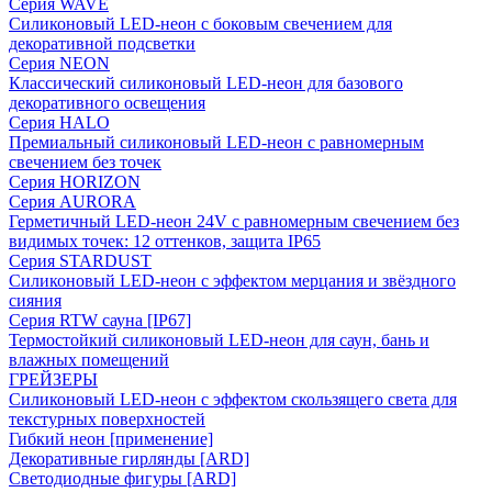
Серия WAVE
Силиконовый LED-неон с боковым свечением для
декоративной подсветки
Серия NEON
Классический силиконовый LED-неон для базового
декоративного освещения
Серия HALO
Премиальный силиконовый LED-неон с равномерным
свечением без точек
Серия HORIZON
Серия AURORA
Герметичный LED-неон 24V с равномерным свечением без
видимых точек: 12 оттенков, защита IP65
Серия STARDUST
Силиконовый LED-неон с эффектом мерцания и звёздного
сияния
Серия RTW сауна [IP67]
Термостойкий силиконовый LED-неон для саун, бань и
влажных помещений
ГРЕЙЗЕРЫ
Силиконовый LED-неон с эффектом скользящего света для
текстурных поверхностей
Гибкий неон [применение]
Декоративные гирлянды [ARD]
Светодиодные фигуры [ARD]