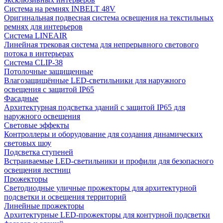
Система на ремнях INBELT 48V
Оригинальная подвесная система освещения на текстильных
ремнях для интерьеров
Система LINEAIR
Линейная трековая система для непрерывного светового
потока в интерьерах
Система CLIP-38
Потолочные защищенные
Влагозащищённые LED-светильники для наружного
освещения с защитой IP65
Фасадные
Архитектурная подсветка зданий с защитой IP65 для
наружного освещения
Световые эффекты
Контроллеры и оборудование для создания динамических
световых шоу
Подсветка ступеней
Встраиваемые LED-светильники и профили для безопасного
освещения лестниц
Прожекторы
Светодиодные уличные прожекторы для архитектурной
подсветки и освещения территорий
Линейные прожекторы
Архитектурные LED-прожекторы для контурной подсветки