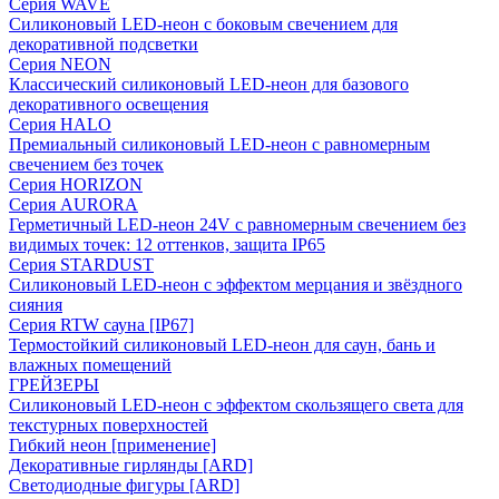
Серия WAVE
Силиконовый LED-неон с боковым свечением для
декоративной подсветки
Серия NEON
Классический силиконовый LED-неон для базового
декоративного освещения
Серия HALO
Премиальный силиконовый LED-неон с равномерным
свечением без точек
Серия HORIZON
Серия AURORA
Герметичный LED-неон 24V с равномерным свечением без
видимых точек: 12 оттенков, защита IP65
Серия STARDUST
Силиконовый LED-неон с эффектом мерцания и звёздного
сияния
Серия RTW сауна [IP67]
Термостойкий силиконовый LED-неон для саун, бань и
влажных помещений
ГРЕЙЗЕРЫ
Силиконовый LED-неон с эффектом скользящего света для
текстурных поверхностей
Гибкий неон [применение]
Декоративные гирлянды [ARD]
Светодиодные фигуры [ARD]