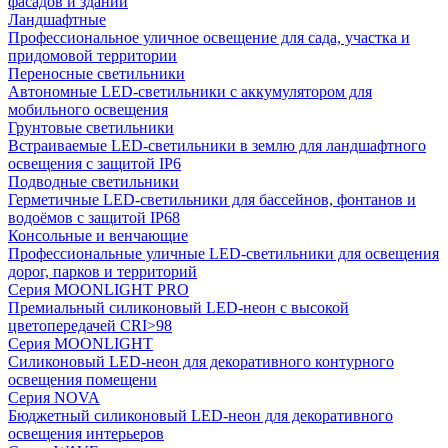
фасадов и зданий
Ландшафтные
Профессиональное уличное освещение для сада, участка и
придомовой территории
Переносные светильники
Автономные LED-светильники с аккумулятором для
мобильного освещения
Грунтовые светильники
Встраиваемые LED-светильники в землю для ландшафтного
освещения с защитой IP6
Подводные светильники
Герметичные LED-светильники для бассейнов, фонтанов и
водоёмов с защитой IP68
Консольные и венчающие
Профессиональные уличные LED-светильники для освещения
дорог, парков и территорий
Серия MOONLIGHT PRO
Премиальный силиконовый LED-неон с высокой
цветопередачей CRI>98
Серия MOONLIGHT
Силиконовый LED-неон для декоративного контурного
освещения помещени
Серия NOVA
Бюджетный силиконовый LED-неон для декоративного
освещения интерьеров