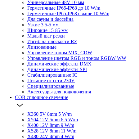
Универсальные 48V 10 мм
Герметичные IP65-IP68 до 10 W/m
Герметичные IP65-IP68 свыше 10 W/m
Для сауны и бассейна
Узкие 3.5-5 мм
Широкие 15-85 мм
Малый шаг резки
Изгиб на плоскости RZ
Линзованные
Управление тоном MIX, CDW
Управление цветом RGB и тоном RGBW-WW
Динамические эффекты DMX
Динамические эффекты SPI
Стабилизированные IC
Питание от сети 230V
Специализированные
Аксессуары для подключения
COB сплошное свечение
X360 5V 8mm 5 W/m
X504 12V 5mm 6.5 W/m
X400 12V 8mm 9 W/m
X528 12V 8mm 11 W/m
X480 24V 4mm 4 W/m