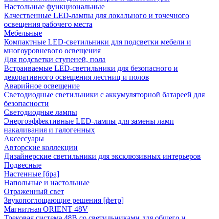
Настольные функциональные
Качественные LED-лампы для локального и точечного
освещения рабочего места
Мебельные
Компактные LED-светильники для подсветки мебели и
многоуровневого освещения
Для подсветки ступеней, пола
Встраиваемые LED-светильники для безопасного и
декоративного освещения лестниц и полов
Аварийное освещение
Светодиодные светильники с аккумуляторной батареей для
безопасности
Светодиодные лампы
Энергоэффективные LED-лампы для замены ламп
накаливания и галогенных
Аксессуары
Авторские коллекции
Дизайнерские светильники для эксклюзивных интерьеров
Подвесные
Настенные [бра]
Напольные и настольные
Отраженный свет
Звукопоглощающие решения [фетр]
Магнитная ORIENT 48V
Трековая система 48В со светильниками для общего и