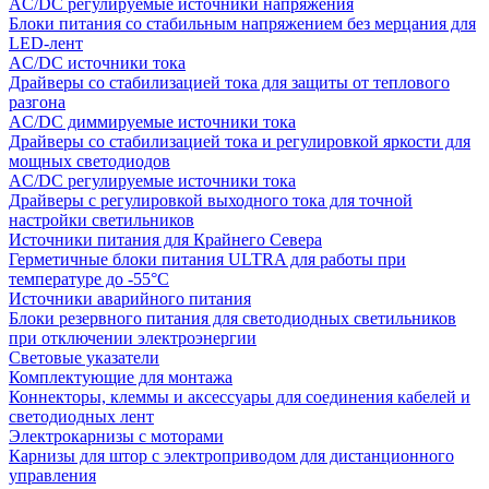
AC/DC регулируемые источники напряжения
Блоки питания со стабильным напряжением без мерцания для
LED-лент
AC/DC источники тока
Драйверы со стабилизацией тока для защиты от теплового
разгона
AC/DC диммируемые источники тока
Драйверы со стабилизацией тока и регулировкой яркости для
мощных светодиодов
AC/DC регулируемые источники тока
Драйверы с регулировкой выходного тока для точной
настройки светильников
Источники питания для Крайнего Севера
Герметичные блоки питания ULTRA для работы при
температуре до -55°C
Источники аварийного питания
Блоки резервного питания для светодиодных светильников
при отключении электроэнергии
Световые указатели
Комплектующие для монтажа
Коннекторы, клеммы и аксессуары для соединения кабелей и
светодиодных лент
Электрокарнизы с моторами
Карнизы для штор с электроприводом для дистанционного
управления