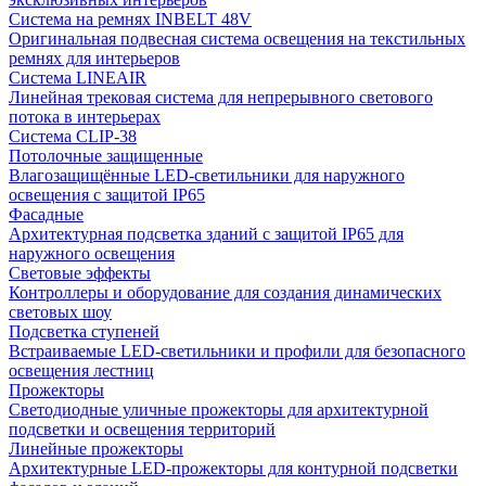
Система на ремнях INBELT 48V
Оригинальная подвесная система освещения на текстильных
ремнях для интерьеров
Система LINEAIR
Линейная трековая система для непрерывного светового
потока в интерьерах
Система CLIP-38
Потолочные защищенные
Влагозащищённые LED-светильники для наружного
освещения с защитой IP65
Фасадные
Архитектурная подсветка зданий с защитой IP65 для
наружного освещения
Световые эффекты
Контроллеры и оборудование для создания динамических
световых шоу
Подсветка ступеней
Встраиваемые LED-светильники и профили для безопасного
освещения лестниц
Прожекторы
Светодиодные уличные прожекторы для архитектурной
подсветки и освещения территорий
Линейные прожекторы
Архитектурные LED-прожекторы для контурной подсветки