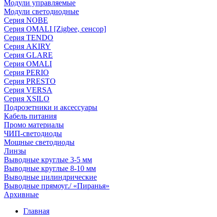
Модули управляемые
Модули светодиодные
Серия NOBE
Серия OMALI [Zigbee, сенсор]
Серия TENDO
Серия AKIRY
Серия GLARE
Серия OMALI
Серия PERIO
Серия PRESTO
Серия VERSA
Серия XSILO
Подрозетники и аксессуары
Кабель питания
Промо материалы
ЧИП-светодиоды
Мощные светодиоды
Линзы
Выводные круглые 3-5 мм
Выводные круглые 8-10 мм
Выводные цилиндрические
Выводные прямоуг./ «Пиранья»
Архивные
Главная