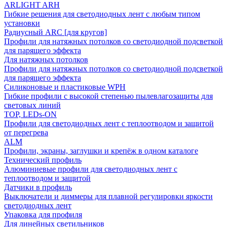
ARLIGHT ARH
Гибкие решения для светодиодных лент с любым типом
установки
Радиусный ARC [для кругов]
Профили для натяжных потолков со светодиодной подсветкой
для парящего эффекта
Для натяжных потолков
Профили для натяжных потолков со светодиодной подсветкой
для парящего эффекта
Силиконовые и пластиковые WPH
Гибкие профили с высокой степенью пылевлагозащиты для
световых линий
TOP, LEDs-ON
Профили для светодиодных лент с теплоотводом и защитой
от перегрева
ALM
Профили, экраны, заглушки и крепёж в одном каталоге
Технический профиль
Алюминиевые профили для светодиодных лент с
теплоотводом и защитой
Датчики в профиль
Выключатели и диммеры для плавной регулировки яркости
светодиодных лент
Упаковка для профиля
Для линейных светильников