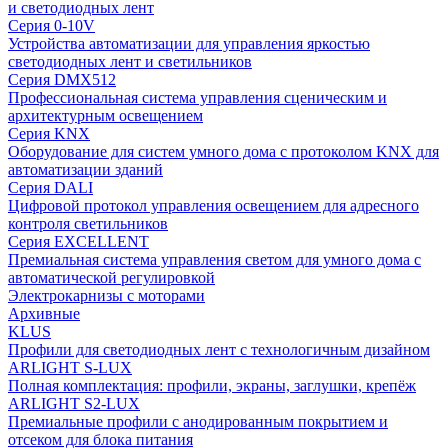
и светодиодных лент
Серия 0-10V
Устройства автоматизации для управления яркостью
светодиодных лент и светильников
Серия DMX512
Профессиональная система управления сценическим и
архитектурным освещением
Серия KNX
Оборудование для систем умного дома с протоколом KNX для
автоматизации зданий
Серия DALI
Цифровой протокол управления освещением для адресного
контроля светильников
Серия EXCELLENT
Премиальная система управления светом для умного дома с
автоматической регулировкой
Электрокарнизы с моторами
Архивные
KLUS
Профили для светодиодных лент с технологичным дизайном
ARLIGHT S-LUX
Полная комплектация: профили, экраны, заглушки, крепёж
ARLIGHT S2-LUX
Премиальные профили с анодированным покрытием и
отсеком для блока питания