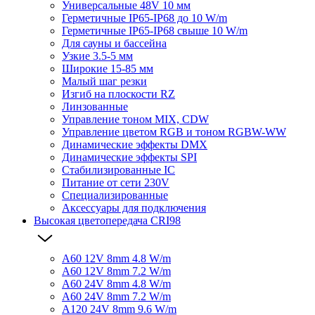
Универсальные 48V 10 мм
Герметичные IP65-IP68 до 10 W/m
Герметичные IP65-IP68 свыше 10 W/m
Для сауны и бассейна
Узкие 3.5-5 мм
Широкие 15-85 мм
Малый шаг резки
Изгиб на плоскости RZ
Линзованные
Управление тоном MIX, CDW
Управление цветом RGB и тоном RGBW-WW
Динамические эффекты DMX
Динамические эффекты SPI
Стабилизированные IC
Питание от сети 230V
Специализированные
Аксессуары для подключения
Высокая цветопередача CRI98
A60 12V 8mm 4.8 W/m
A60 12V 8mm 7.2 W/m
A60 24V 8mm 4.8 W/m
A60 24V 8mm 7.2 W/m
A120 24V 8mm 9.6 W/m