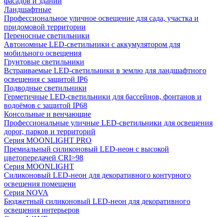
фасадов и зданий
Ландшафтные
Профессиональное уличное освещение для сада, участка и
придомовой территории
Переносные светильники
Автономные LED-светильники с аккумулятором для
мобильного освещения
Грунтовые светильники
Встраиваемые LED-светильники в землю для ландшафтного
освещения с защитой IP6
Подводные светильники
Герметичные LED-светильники для бассейнов, фонтанов и
водоёмов с защитой IP68
Консольные и венчающие
Профессиональные уличные LED-светильники для освещения
дорог, парков и территорий
Серия MOONLIGHT PRO
Премиальный силиконовый LED-неон с высокой
цветопередачей CRI>98
Серия MOONLIGHT
Силиконовый LED-неон для декоративного контурного
освещения помещени
Серия NOVA
Бюджетный силиконовый LED-неон для декоративного
освещения интерьеров