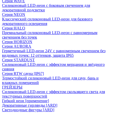
Серия WAVE
Силиконовый LED-неон с боковым свечением для
декоративной подсветки
Серия NEON
Классический силиконовый LED-неон для базового
декоративного освещения
Серия HALO
Премиальный силиконовый LED-неон с равномерным
свечением без точек
Серия HORIZON
Серия AURORA
Герметичный LED-неон 24V с равномерным свечением без
видимых точек: 12 оттенков, защита IP65
Серия STARDUST
Силиконовый LED-неон с эффектом мерцания и звёздного
сияния
Серия RTW сауна [IP67]
Термостойкий силиконовый LED-неон для саун, бань и
влажных помещений
ГРЕЙЗЕРЫ
Силиконовый LED-неон с эффектом скользящего света для
текстурных поверхностей
Гибкий неон [применение]
Декоративные гирлянды [ARD]
Светодиодные фигуры [ARD]