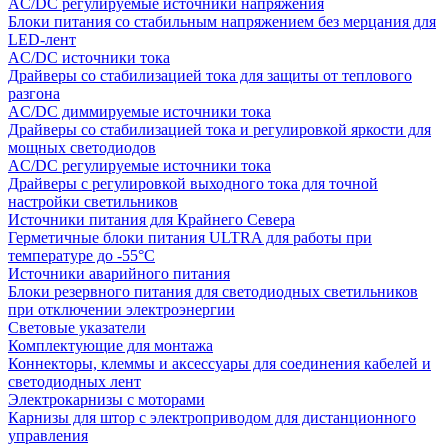
AC/DC регулируемые источники напряжения
Блоки питания со стабильным напряжением без мерцания для
LED-лент
AC/DC источники тока
Драйверы со стабилизацией тока для защиты от теплового
разгона
AC/DC диммируемые источники тока
Драйверы со стабилизацией тока и регулировкой яркости для
мощных светодиодов
AC/DC регулируемые источники тока
Драйверы с регулировкой выходного тока для точной
настройки светильников
Источники питания для Крайнего Севера
Герметичные блоки питания ULTRA для работы при
температуре до -55°C
Источники аварийного питания
Блоки резервного питания для светодиодных светильников
при отключении электроэнергии
Световые указатели
Комплектующие для монтажа
Коннекторы, клеммы и аксессуары для соединения кабелей и
светодиодных лент
Электрокарнизы с моторами
Карнизы для штор с электроприводом для дистанционного
управления