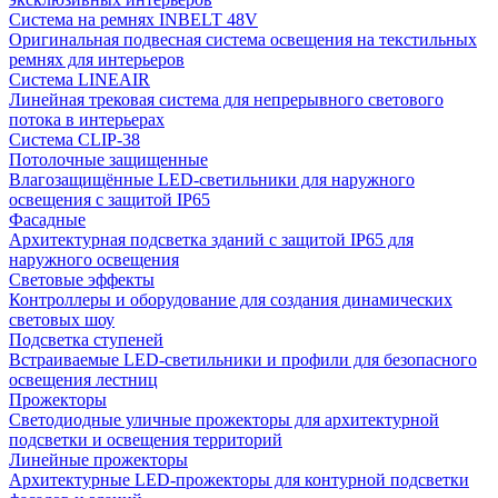
Система на ремнях INBELT 48V
Оригинальная подвесная система освещения на текстильных
ремнях для интерьеров
Система LINEAIR
Линейная трековая система для непрерывного светового
потока в интерьерах
Система CLIP-38
Потолочные защищенные
Влагозащищённые LED-светильники для наружного
освещения с защитой IP65
Фасадные
Архитектурная подсветка зданий с защитой IP65 для
наружного освещения
Световые эффекты
Контроллеры и оборудование для создания динамических
световых шоу
Подсветка ступеней
Встраиваемые LED-светильники и профили для безопасного
освещения лестниц
Прожекторы
Светодиодные уличные прожекторы для архитектурной
подсветки и освещения территорий
Линейные прожекторы
Архитектурные LED-прожекторы для контурной подсветки