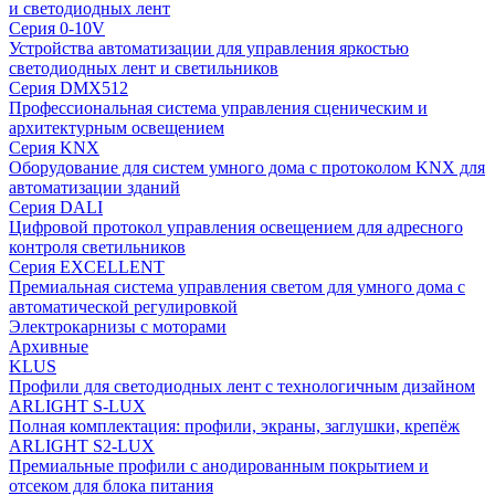
и светодиодных лент
Серия 0-10V
Устройства автоматизации для управления яркостью
светодиодных лент и светильников
Серия DMX512
Профессиональная система управления сценическим и
архитектурным освещением
Серия KNX
Оборудование для систем умного дома с протоколом KNX для
автоматизации зданий
Серия DALI
Цифровой протокол управления освещением для адресного
контроля светильников
Серия EXCELLENT
Премиальная система управления светом для умного дома с
автоматической регулировкой
Электрокарнизы с моторами
Архивные
KLUS
Профили для светодиодных лент с технологичным дизайном
ARLIGHT S-LUX
Полная комплектация: профили, экраны, заглушки, крепёж
ARLIGHT S2-LUX
Премиальные профили с анодированным покрытием и
отсеком для блока питания