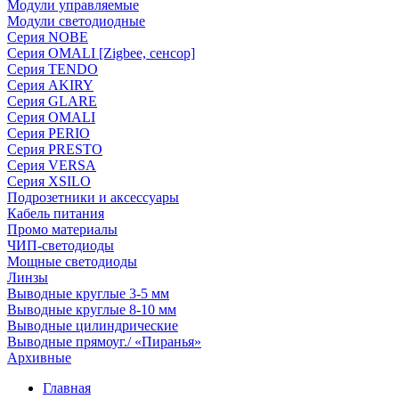
Модули управляемые
Модули светодиодные
Серия NOBE
Серия OMALI [Zigbee, сенсор]
Серия TENDO
Серия AKIRY
Серия GLARE
Серия OMALI
Серия PERIO
Серия PRESTO
Серия VERSA
Серия XSILO
Подрозетники и аксессуары
Кабель питания
Промо материалы
ЧИП-светодиоды
Мощные светодиоды
Линзы
Выводные круглые 3-5 мм
Выводные круглые 8-10 мм
Выводные цилиндрические
Выводные прямоуг./ «Пиранья»
Архивные
Главная