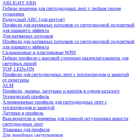
ARLIGHT ARH
Гибкие решения для светодиодных лент с любым типом
установки
Радиусный ARC [для кругов]
Профили для натяжных потолков со светодиодной подсветкой
для парящего эффекта
Для натяжных потолков
Профили для натяжных потолков со светодиодной подсветкой
для парящего эффекта
Силиконовые и пластиковые WPH
Гибкие профили с высокой степенью пылевлагозащиты для
световых линий
TOP, LEDs-ON
Профили для светодиодных лент с теплоотводом и защитой
от перегрева
ALM
Профили, экраны, заглушки и крепёж в одном каталоге
Технический профиль
Алюминиевые профили для светодиодных лент с
теплоотводом и защитой
Датчики в профиль
Выключатели и диммеры для плавной регулировки яркости
светодиодных лент
Упаковка для профиля
Для линейных светильников