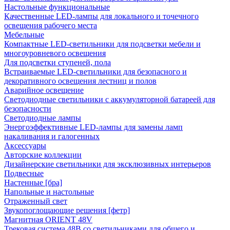
Настольные функциональные
Качественные LED-лампы для локального и точечного
освещения рабочего места
Мебельные
Компактные LED-светильники для подсветки мебели и
многоуровневого освещения
Для подсветки ступеней, пола
Встраиваемые LED-светильники для безопасного и
декоративного освещения лестниц и полов
Аварийное освещение
Светодиодные светильники с аккумуляторной батареей для
безопасности
Светодиодные лампы
Энергоэффективные LED-лампы для замены ламп
накаливания и галогенных
Аксессуары
Авторские коллекции
Дизайнерские светильники для эксклюзивных интерьеров
Подвесные
Настенные [бра]
Напольные и настольные
Отраженный свет
Звукопоглощающие решения [фетр]
Магнитная ORIENT 48V
Трековая система 48В со светильниками для общего и