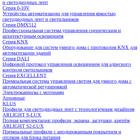
и светодиодных лент
Серия 0-10V
Устройства автоматизации для управления яркостью
светодиодных лент и светильников
Серия DMX512
Профессиональная система управления сценическим и
архитектурным освещением
Серия KNX
Оборудование для систем умного дома с протоколом KNX для
автоматизации зданий
Серия DALI
Цифровой протокол управления освещением для адресного
контроля светильников
Серия EXCELLENT
Премиальная система управления светом для умного дома с
автоматической регулировкой
Электрокарнизы с моторами
Архивные
KLUS
Профили для светодиодных лент с технологичным дизайном
ARLIGHT S-LUX
Полная комплектация: профили, экраны, заглушки, крепёж
ARLIGHT S2-LUX
Премиальные профили с анодированным покрытием и
отсеком для блока питания