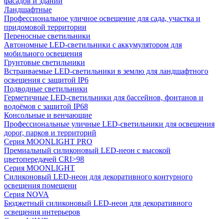
фасадов и зданий
Ландшафтные
Профессиональное уличное освещение для сада, участка и
придомовой территории
Переносные светильники
Автономные LED-светильники с аккумулятором для
мобильного освещения
Грунтовые светильники
Встраиваемые LED-светильники в землю для ландшафтного
освещения с защитой IP6
Подводные светильники
Герметичные LED-светильники для бассейнов, фонтанов и
водоёмов с защитой IP68
Консольные и венчающие
Профессиональные уличные LED-светильники для освещения
дорог, парков и территорий
Серия MOONLIGHT PRO
Премиальный силиконовый LED-неон с высокой
цветопередачей CRI>98
Серия MOONLIGHT
Силиконовый LED-неон для декоративного контурного
освещения помещени
Серия NOVA
Бюджетный силиконовый LED-неон для декоративного
освещения интерьеров