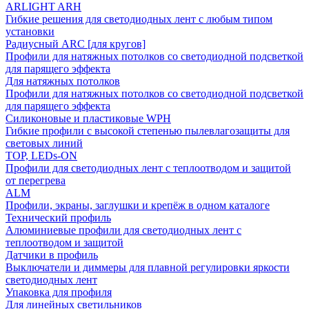
ARLIGHT ARH
Гибкие решения для светодиодных лент с любым типом
установки
Радиусный ARC [для кругов]
Профили для натяжных потолков со светодиодной подсветкой
для парящего эффекта
Для натяжных потолков
Профили для натяжных потолков со светодиодной подсветкой
для парящего эффекта
Силиконовые и пластиковые WPH
Гибкие профили с высокой степенью пылевлагозащиты для
световых линий
TOP, LEDs-ON
Профили для светодиодных лент с теплоотводом и защитой
от перегрева
ALM
Профили, экраны, заглушки и крепёж в одном каталоге
Технический профиль
Алюминиевые профили для светодиодных лент с
теплоотводом и защитой
Датчики в профиль
Выключатели и диммеры для плавной регулировки яркости
светодиодных лент
Упаковка для профиля
Для линейных светильников