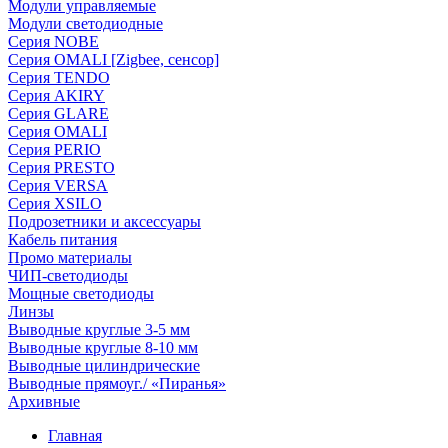
Модули управляемые
Модули светодиодные
Серия NOBE
Серия OMALI [Zigbee, сенсор]
Серия TENDO
Серия AKIRY
Серия GLARE
Серия OMALI
Серия PERIO
Серия PRESTO
Серия VERSA
Серия XSILO
Подрозетники и аксессуары
Кабель питания
Промо материалы
ЧИП-светодиоды
Мощные светодиоды
Линзы
Выводные круглые 3-5 мм
Выводные круглые 8-10 мм
Выводные цилиндрические
Выводные прямоуг./ «Пиранья»
Архивные
Главная