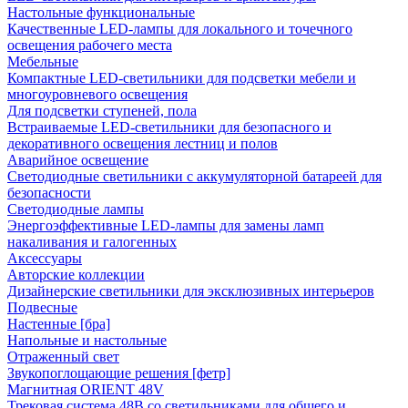
Настольные функциональные
Качественные LED-лампы для локального и точечного
освещения рабочего места
Мебельные
Компактные LED-светильники для подсветки мебели и
многоуровневого освещения
Для подсветки ступеней, пола
Встраиваемые LED-светильники для безопасного и
декоративного освещения лестниц и полов
Аварийное освещение
Светодиодные светильники с аккумуляторной батареей для
безопасности
Светодиодные лампы
Энергоэффективные LED-лампы для замены ламп
накаливания и галогенных
Аксессуары
Авторские коллекции
Дизайнерские светильники для эксклюзивных интерьеров
Подвесные
Настенные [бра]
Напольные и настольные
Отраженный свет
Звукопоглощающие решения [фетр]
Магнитная ORIENT 48V
Трековая система 48В со светильниками для общего и