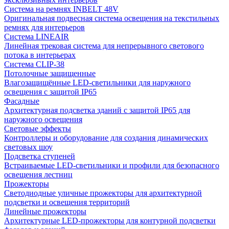
Система на ремнях INBELT 48V
Оригинальная подвесная система освещения на текстильных
ремнях для интерьеров
Система LINEAIR
Линейная трековая система для непрерывного светового
потока в интерьерах
Система CLIP-38
Потолочные защищенные
Влагозащищённые LED-светильники для наружного
освещения с защитой IP65
Фасадные
Архитектурная подсветка зданий с защитой IP65 для
наружного освещения
Световые эффекты
Контроллеры и оборудование для создания динамических
световых шоу
Подсветка ступеней
Встраиваемые LED-светильники и профили для безопасного
освещения лестниц
Прожекторы
Светодиодные уличные прожекторы для архитектурной
подсветки и освещения территорий
Линейные прожекторы
Архитектурные LED-прожекторы для контурной подсветки