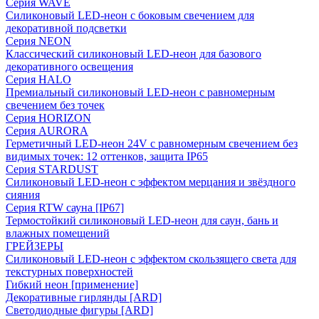
Серия WAVE
Силиконовый LED-неон с боковым свечением для
декоративной подсветки
Серия NEON
Классический силиконовый LED-неон для базового
декоративного освещения
Серия HALO
Премиальный силиконовый LED-неон с равномерным
свечением без точек
Серия HORIZON
Серия AURORA
Герметичный LED-неон 24V с равномерным свечением без
видимых точек: 12 оттенков, защита IP65
Серия STARDUST
Силиконовый LED-неон с эффектом мерцания и звёздного
сияния
Серия RTW сауна [IP67]
Термостойкий силиконовый LED-неон для саун, бань и
влажных помещений
ГРЕЙЗЕРЫ
Силиконовый LED-неон с эффектом скользящего света для
текстурных поверхностей
Гибкий неон [применение]
Декоративные гирлянды [ARD]
Светодиодные фигуры [ARD]