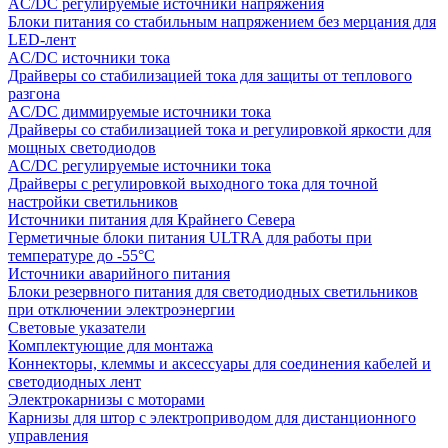
AC/DC регулируемые источники напряжения
Блоки питания со стабильным напряжением без мерцания для
LED-лент
AC/DC источники тока
Драйверы со стабилизацией тока для защиты от теплового
разгона
AC/DC диммируемые источники тока
Драйверы со стабилизацией тока и регулировкой яркости для
мощных светодиодов
AC/DC регулируемые источники тока
Драйверы с регулировкой выходного тока для точной
настройки светильников
Источники питания для Крайнего Севера
Герметичные блоки питания ULTRA для работы при
температуре до -55°C
Источники аварийного питания
Блоки резервного питания для светодиодных светильников
при отключении электроэнергии
Световые указатели
Комплектующие для монтажа
Коннекторы, клеммы и аксессуары для соединения кабелей и
светодиодных лент
Электрокарнизы с моторами
Карнизы для штор с электроприводом для дистанционного
управления