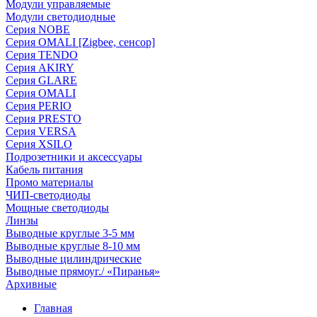
Модули управляемые
Модули светодиодные
Серия NOBE
Серия OMALI [Zigbee, сенсор]
Серия TENDO
Серия AKIRY
Серия GLARE
Серия OMALI
Серия PERIO
Серия PRESTO
Серия VERSA
Серия XSILO
Подрозетники и аксессуары
Кабель питания
Промо материалы
ЧИП-светодиоды
Мощные светодиоды
Линзы
Выводные круглые 3-5 мм
Выводные круглые 8-10 мм
Выводные цилиндрические
Выводные прямоуг./ «Пиранья»
Архивные
Главная