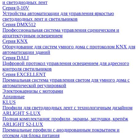
и светодиодных лент
Серия 0-10V
Устройства автоматизации для управления яркостью
светодиодных лент и светильников
Серия DMX512
Профессиональная система управления сценическим и
архитектурным освещением
Серия KNX
Оборудование для систем умного дома с протоколом KNX для
автоматизации зданий
Серия DALI
Цифровой протокол управления освещением для адресного
контроля светильников
Серия EXCELLENT
Премиальная система управления светом для умного дома с
автоматической регулировкой
Электрокарнизы с моторами
Архивные
KLUS
Профили для светодиодных лент с технологичным дизайном
ARLIGHT S-LUX
Полная комплектация: профили, экраны, заглушки, крепёж
ARLIGHT S2-LUX
Премиальные профили с анодированным покрытием и
отсеком для блока питания