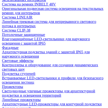
Система на ремнях INBELT 48V
Оригинальная подвесная система освещения на текстильных
ремнях для интерьеров
Система LINEAIR
Линейная трековая система для непрерывного светового
потока в интерьерах
Система CLIP-38
Потолочные защищенные
Влагозащищённые LED-светильники для наружного
освещения с защитой IP65
Фасадные
Архитектурная подсветка зданий с защитой IP65 для
наружного освещения
Световые эффекты
Контроллеры и оборудование для создания динамических
световых шоу
Подсветка ступеней
Встраиваемые LED-светильники и профили для безопасного
освещения лестниц
Прожекторы
Светодиодные уличные прожекторы для архитектурной
подсветки и освещения территорий
Линейные прожекторы
Архитектурные LED-прожекторы для контурной подсветки