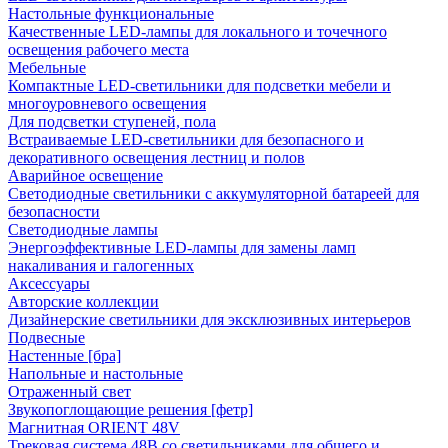
Настольные функциональные
Качественные LED-лампы для локального и точечного
освещения рабочего места
Мебельные
Компактные LED-светильники для подсветки мебели и
многоуровневого освещения
Для подсветки ступеней, пола
Встраиваемые LED-светильники для безопасного и
декоративного освещения лестниц и полов
Аварийное освещение
Светодиодные светильники с аккумуляторной батареей для
безопасности
Светодиодные лампы
Энергоэффективные LED-лампы для замены ламп
накаливания и галогенных
Аксессуары
Авторские коллекции
Дизайнерские светильники для эксклюзивных интерьеров
Подвесные
Настенные [бра]
Напольные и настольные
Отраженный свет
Звукопоглощающие решения [фетр]
Магнитная ORIENT 48V
Трековая система 48В со светильниками для общего и