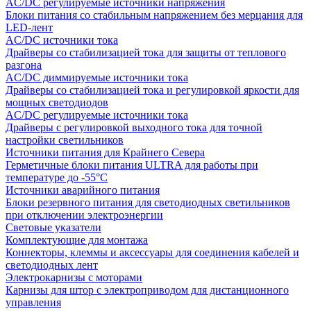
AC/DC регулируемые источники напряжения
Блоки питания со стабильным напряжением без мерцания для
LED-лент
AC/DC источники тока
Драйверы со стабилизацией тока для защиты от теплового
разгона
AC/DC диммируемые источники тока
Драйверы со стабилизацией тока и регулировкой яркости для
мощных светодиодов
AC/DC регулируемые источники тока
Драйверы с регулировкой выходного тока для точной
настройки светильников
Источники питания для Крайнего Севера
Герметичные блоки питания ULTRA для работы при
температуре до -55°C
Источники аварийного питания
Блоки резервного питания для светодиодных светильников
при отключении электроэнергии
Световые указатели
Комплектующие для монтажа
Коннекторы, клеммы и аксессуары для соединения кабелей и
светодиодных лент
Электрокарнизы с моторами
Карнизы для штор с электроприводом для дистанционного
управления