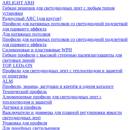
ARLIGHT ARH
Гибкие решения для светодиодных лент с любым типом
установки
Радиусный ARC [для кругов]
Профили для натяжных потолков со светодиодной подсветкой
для парящего эффекта
Для натяжных потолков
Профили для натяжных потолков со светодиодной подсветкой
для парящего эффекта
Силиконовые и пластиковые WPH
Гибкие профили с высокой степенью пылевлагозащиты для
световых линий
TOP, LEDs-ON
Профили для светодиодных лент с теплоотводом и защитой
от перегрева
ALM
Профили, экраны, заглушки и крепёж в одном каталоге
Технический профиль
Алюминиевые профили для светодиодных лент с
теплоотводом и защитой
Датчики в профиль
Выключатели и диммеры для плавной регулировки яркости
светодиодных лент
Упаковка для профиля
Для линейных светильников