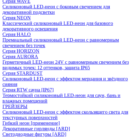
Серия WAVE
Силиконовый LED-неон с боковым свечением для
декоративной подсветки
Серия NEON
Классический силиконовый LED-неон для базового
декоративного освещения
Серия HALO
Премиальный силиконовый LED-неон с равномерным
свечением без точек
Серия HORIZON
Серия AURORA
Герметичный LED-неон 24V с равномерным свечением без
видимых точек: 12 оттенков, защита IP65
Серия STARDUST
Силиконовый LED-неон с эффектом мерцания и звёздного
сияния
Серия RTW сауна [IP67]
Термостойкий силиконовый LED-неон для саун, бань и
влажных помещений
ГРЕЙЗЕРЫ
Силиконовый LED-неон с эффектом скользящего света для
текстурных поверхностей
Гибкий неон [применение]
Декоративные гирлянды [ARD]
Светодиодные фигуры [ARD]