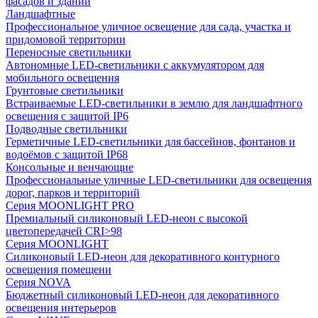
фасадов и зданий
Ландшафтные
Профессиональное уличное освещение для сада, участка и
придомовой территории
Переносные светильники
Автономные LED-светильники с аккумулятором для
мобильного освещения
Грунтовые светильники
Встраиваемые LED-светильники в землю для ландшафтного
освещения с защитой IP6
Подводные светильники
Герметичные LED-светильники для бассейнов, фонтанов и
водоёмов с защитой IP68
Консольные и венчающие
Профессиональные уличные LED-светильники для освещения
дорог, парков и территорий
Серия MOONLIGHT PRO
Премиальный силиконовый LED-неон с высокой
цветопередачей CRI>98
Серия MOONLIGHT
Силиконовый LED-неон для декоративного контурного
освещения помещени
Серия NOVA
Бюджетный силиконовый LED-неон для декоративного
освещения интерьеров