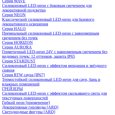
Серия WAVE
Силиконовый LED-неон с боковым свечением для
декоративной подсветки
Серия NEON
Классический силиконовый LED-неон для базового
декоративного освещения
Серия HALO
Премиальный силиконовый LED-неон с равномерным
свечением без точек
Серия HORIZON
Серия AURORA
Герметичный LED-неон 24V с равномерным свечением без
видимых точек: 12 оттенков, защита IP65
Серия STARDUST
Силиконовый LED-неон с эффектом мерцания и звёздного
сияния
Серия RTW сауна [IP67]
Термостойкий силиконовый LED-неон для саун, бань и
влажных помещений
ГРЕЙЗЕРЫ
Силиконовый LED-неон с эффектом скользящего света для
текстурных поверхностей
Гибкий неон [применение]
Декоративные гирлянды [ARD]
Светодиодные фигуры [ARD]