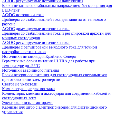
AC/DC регулируемые источники напряжения
Блоки питания со стабильным напряжением без мерцания для
LED-лент
AC/DC источники тока
Драйверы со стабилизацией тока для защиты от теплового
разгона
AC/DC диммируемые источники тока
Драйверы со стабилизацией тока и регулировкой яркости для
мощных светодиодов
AC/DC регулируемые источники тока
Драйверы с регулировкой выходного тока для точной
настройки светильников
Источники питания для Крайнего Севера
Герметичные блоки питания ULTRA для работы при
температуре до -55°C
Источники аварийного питания
Блоки резервного питания для светодиодных светильников
при отключении электроэнергии
Световые указатели
Комплектующие для монтажа
Коннекторы, клеммы и аксессуары для соединения кабелей и
светодиодных лент
Электрокарнизы с моторами
Карнизы для штор с электроприводом для дистанционного
управления