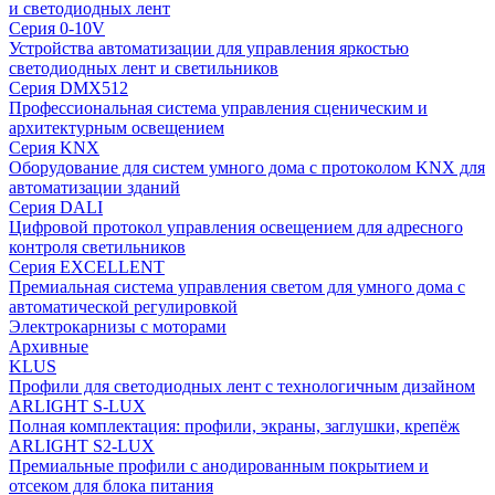
и светодиодных лент
Серия 0-10V
Устройства автоматизации для управления яркостью
светодиодных лент и светильников
Серия DMX512
Профессиональная система управления сценическим и
архитектурным освещением
Серия KNX
Оборудование для систем умного дома с протоколом KNX для
автоматизации зданий
Серия DALI
Цифровой протокол управления освещением для адресного
контроля светильников
Серия EXCELLENT
Премиальная система управления светом для умного дома с
автоматической регулировкой
Электрокарнизы с моторами
Архивные
KLUS
Профили для светодиодных лент с технологичным дизайном
ARLIGHT S-LUX
Полная комплектация: профили, экраны, заглушки, крепёж
ARLIGHT S2-LUX
Премиальные профили с анодированным покрытием и
отсеком для блока питания