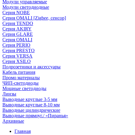
Модули управляемые
Модули светодиодные
Серия NOBE
Серия OMALI [Zigbee, сенсор]
Серия TENDO
Серия AKIRY
Серия GLARE
Серия OMALI
Серия PERIO
Серия PRESTO
Серия VERSA
Серия XSILO
Подрозетники и аксессуары
Кабель питания
Промо материалы
ЧИП-светодиоды
Мощные светодиоды
Линзы
Выводные круглые 3-5 мм
Выводные круглые 8-10 мм
Выводные цилиндрические
Выводные прямоуг./ «Пиранья»
Архивные
Главная