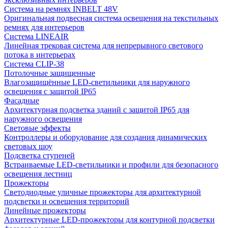
Система на ремнях INBELT 48V
Оригинальная подвесная система освещения на текстильных
ремнях для интерьеров
Система LINEAIR
Линейная трековая система для непрерывного светового
потока в интерьерах
Система CLIP-38
Потолочные защищенные
Влагозащищённые LED-светильники для наружного
освещения с защитой IP65
Фасадные
Архитектурная подсветка зданий с защитой IP65 для
наружного освещения
Световые эффекты
Контроллеры и оборудование для создания динамических
световых шоу
Подсветка ступеней
Встраиваемые LED-светильники и профили для безопасного
освещения лестниц
Прожекторы
Светодиодные уличные прожекторы для архитектурной
подсветки и освещения территорий
Линейные прожекторы
Архитектурные LED-прожекторы для контурной подсветки