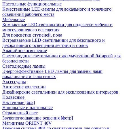
Настольные функциональные
Качественные LED-лампы для локального и точечного
освещения рабочего места
Мебельные
Компактные LED-светильники для подсветки мебели и
многоуровневого освещения
Для подсветки ступеней, пола
Встраиваемые LED-светильники для безопасного и
декоративного освещения лестниц и полов
Аварийное освещение
Светодиодные светильники с аккумуляторной батареей для
безопасности
Светодиодные лампы
Энергоэффективные LED-лампы для замены ламп
накаливания и галогенных
Аксессуары
Авторские коллекции
Дизайнерские светильники для эксклюзивных интерьеров
Подвесные
Настенные [бра]
Напольные и настольные
Отраженный свет
Звукопоглощающие решения [фетр]
Магнитная ORIENT 48V
Трековая система 48В со светильниками для общего и