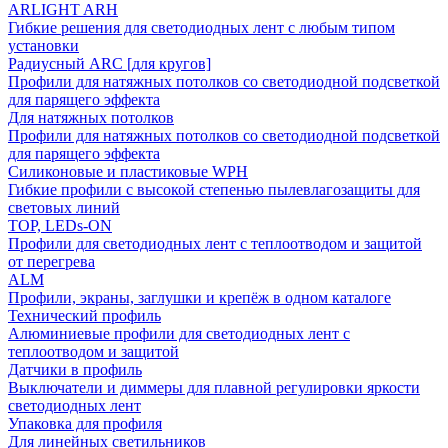
ARLIGHT ARH
Гибкие решения для светодиодных лент с любым типом
установки
Радиусный ARC [для кругов]
Профили для натяжных потолков со светодиодной подсветкой
для парящего эффекта
Для натяжных потолков
Профили для натяжных потолков со светодиодной подсветкой
для парящего эффекта
Силиконовые и пластиковые WPH
Гибкие профили с высокой степенью пылевлагозащиты для
световых линий
TOP, LEDs-ON
Профили для светодиодных лент с теплоотводом и защитой
от перегрева
ALM
Профили, экраны, заглушки и крепёж в одном каталоге
Технический профиль
Алюминиевые профили для светодиодных лент с
теплоотводом и защитой
Датчики в профиль
Выключатели и диммеры для плавной регулировки яркости
светодиодных лент
Упаковка для профиля
Для линейных светильников