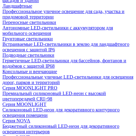
фасадов и зданий
Ландшафтные
Профессиональное уличное освещение для сада, участка и
придомовой территории
Переносные светильники
Автономные LED-светильники с аккумулятором для
мобильного освещения
Грунтовые светильники
Встраиваемые LED-светильники в землю для ландшафтного
освещения с защитой IP6
Подводные светильники
Герметичные LED-светильники для бассейнов, фонтанов и
водоёмов с защитой IP68
Консольные и венчающие
Профессиональные уличные LED-светильники для освещения
дорог, парков и территорий
Серия MOONLIGHT PRO
Премиальный силиконовый LED-неон с высокой
цветопередачей CRI>98
Серия MOONLIGHT
Силиконовый LED-неон для декоративного контурного
освещения помещени
Серия NOVA
Бюджетный силиконовый LED-неон для декоративного
освещения интерьеров