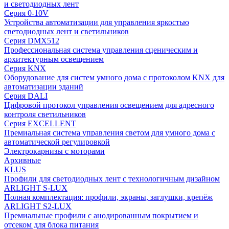
и светодиодных лент
Серия 0-10V
Устройства автоматизации для управления яркостью
светодиодных лент и светильников
Серия DMX512
Профессиональная система управления сценическим и
архитектурным освещением
Серия KNX
Оборудование для систем умного дома с протоколом KNX для
автоматизации зданий
Серия DALI
Цифровой протокол управления освещением для адресного
контроля светильников
Серия EXCELLENT
Премиальная система управления светом для умного дома с
автоматической регулировкой
Электрокарнизы с моторами
Архивные
KLUS
Профили для светодиодных лент с технологичным дизайном
ARLIGHT S-LUX
Полная комплектация: профили, экраны, заглушки, крепёж
ARLIGHT S2-LUX
Премиальные профили с анодированным покрытием и
отсеком для блока питания