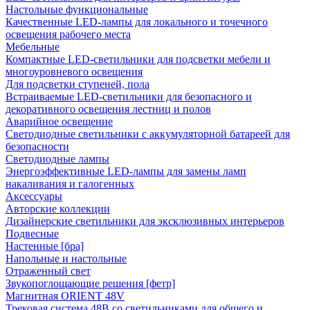
Настольные функциональные
Качественные LED-лампы для локального и точечного
освещения рабочего места
Мебельные
Компактные LED-светильники для подсветки мебели и
многоуровневого освещения
Для подсветки ступеней, пола
Встраиваемые LED-светильники для безопасного и
декоративного освещения лестниц и полов
Аварийное освещение
Светодиодные светильники с аккумуляторной батареей для
безопасности
Светодиодные лампы
Энергоэффективные LED-лампы для замены ламп
накаливания и галогенных
Аксессуары
Авторские коллекции
Дизайнерские светильники для эксклюзивных интерьеров
Подвесные
Настенные [бра]
Напольные и настольные
Отраженный свет
Звукопоглощающие решения [фетр]
Магнитная ORIENT 48V
Трековая система 48В со светильниками для общего и