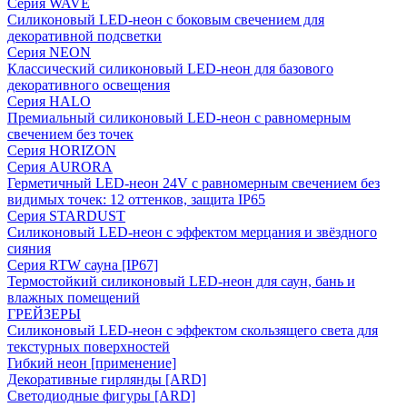
Серия WAVE
Силиконовый LED-неон с боковым свечением для
декоративной подсветки
Серия NEON
Классический силиконовый LED-неон для базового
декоративного освещения
Серия HALO
Премиальный силиконовый LED-неон с равномерным
свечением без точек
Серия HORIZON
Серия AURORA
Герметичный LED-неон 24V с равномерным свечением без
видимых точек: 12 оттенков, защита IP65
Серия STARDUST
Силиконовый LED-неон с эффектом мерцания и звёздного
сияния
Серия RTW сауна [IP67]
Термостойкий силиконовый LED-неон для саун, бань и
влажных помещений
ГРЕЙЗЕРЫ
Силиконовый LED-неон с эффектом скользящего света для
текстурных поверхностей
Гибкий неон [применение]
Декоративные гирлянды [ARD]
Светодиодные фигуры [ARD]