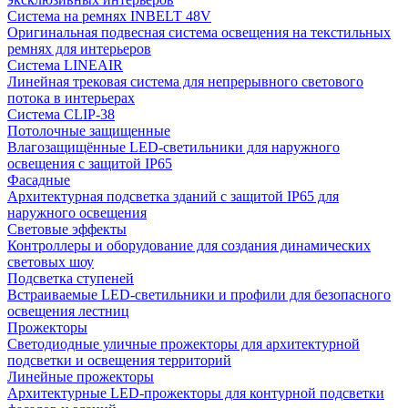
Система на ремнях INBELT 48V
Оригинальная подвесная система освещения на текстильных
ремнях для интерьеров
Система LINEAIR
Линейная трековая система для непрерывного светового
потока в интерьерах
Система CLIP-38
Потолочные защищенные
Влагозащищённые LED-светильники для наружного
освещения с защитой IP65
Фасадные
Архитектурная подсветка зданий с защитой IP65 для
наружного освещения
Световые эффекты
Контроллеры и оборудование для создания динамических
световых шоу
Подсветка ступеней
Встраиваемые LED-светильники и профили для безопасного
освещения лестниц
Прожекторы
Светодиодные уличные прожекторы для архитектурной
подсветки и освещения территорий
Линейные прожекторы
Архитектурные LED-прожекторы для контурной подсветки