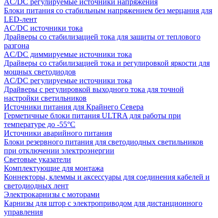
AC/DC регулируемые источники напряжения
Блоки питания со стабильным напряжением без мерцания для
LED-лент
AC/DC источники тока
Драйверы со стабилизацией тока для защиты от теплового
разгона
AC/DC диммируемые источники тока
Драйверы со стабилизацией тока и регулировкой яркости для
мощных светодиодов
AC/DC регулируемые источники тока
Драйверы с регулировкой выходного тока для точной
настройки светильников
Источники питания для Крайнего Севера
Герметичные блоки питания ULTRA для работы при
температуре до -55°C
Источники аварийного питания
Блоки резервного питания для светодиодных светильников
при отключении электроэнергии
Световые указатели
Комплектующие для монтажа
Коннекторы, клеммы и аксессуары для соединения кабелей и
светодиодных лент
Электрокарнизы с моторами
Карнизы для штор с электроприводом для дистанционного
управления