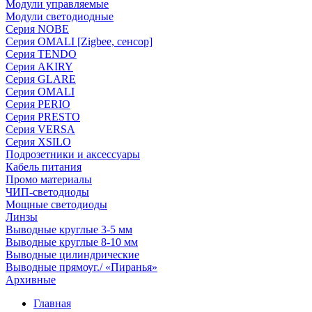
Модули управляемые
Модули светодиодные
Серия NOBE
Серия OMALI [Zigbee, сенсор]
Серия TENDO
Серия AKIRY
Серия GLARE
Серия OMALI
Серия PERIO
Серия PRESTO
Серия VERSA
Серия XSILO
Подрозетники и аксессуары
Кабель питания
Промо материалы
ЧИП-светодиоды
Мощные светодиоды
Линзы
Выводные круглые 3-5 мм
Выводные круглые 8-10 мм
Выводные цилиндрические
Выводные прямоуг./ «Пиранья»
Архивные
Главная