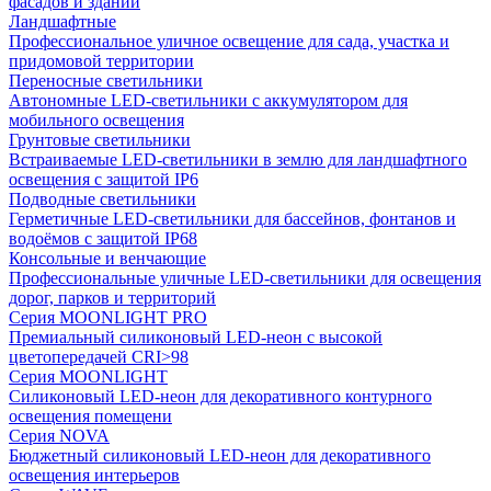
фасадов и зданий
Ландшафтные
Профессиональное уличное освещение для сада, участка и
придомовой территории
Переносные светильники
Автономные LED-светильники с аккумулятором для
мобильного освещения
Грунтовые светильники
Встраиваемые LED-светильники в землю для ландшафтного
освещения с защитой IP6
Подводные светильники
Герметичные LED-светильники для бассейнов, фонтанов и
водоёмов с защитой IP68
Консольные и венчающие
Профессиональные уличные LED-светильники для освещения
дорог, парков и территорий
Серия MOONLIGHT PRO
Премиальный силиконовый LED-неон с высокой
цветопередачей CRI>98
Серия MOONLIGHT
Силиконовый LED-неон для декоративного контурного
освещения помещени
Серия NOVA
Бюджетный силиконовый LED-неон для декоративного
освещения интерьеров