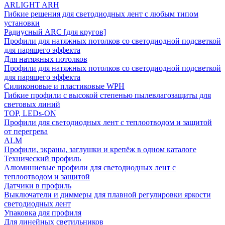
ARLIGHT ARH
Гибкие решения для светодиодных лент с любым типом
установки
Радиусный ARC [для кругов]
Профили для натяжных потолков со светодиодной подсветкой
для парящего эффекта
Для натяжных потолков
Профили для натяжных потолков со светодиодной подсветкой
для парящего эффекта
Силиконовые и пластиковые WPH
Гибкие профили с высокой степенью пылевлагозащиты для
световых линий
TOP, LEDs-ON
Профили для светодиодных лент с теплоотводом и защитой
от перегрева
ALM
Профили, экраны, заглушки и крепёж в одном каталоге
Технический профиль
Алюминиевые профили для светодиодных лент с
теплоотводом и защитой
Датчики в профиль
Выключатели и диммеры для плавной регулировки яркости
светодиодных лент
Упаковка для профиля
Для линейных светильников