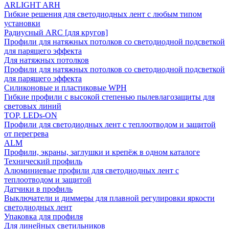
ARLIGHT ARH
Гибкие решения для светодиодных лент с любым типом
установки
Радиусный ARC [для кругов]
Профили для натяжных потолков со светодиодной подсветкой
для парящего эффекта
Для натяжных потолков
Профили для натяжных потолков со светодиодной подсветкой
для парящего эффекта
Силиконовые и пластиковые WPH
Гибкие профили с высокой степенью пылевлагозащиты для
световых линий
TOP, LEDs-ON
Профили для светодиодных лент с теплоотводом и защитой
от перегрева
ALM
Профили, экраны, заглушки и крепёж в одном каталоге
Технический профиль
Алюминиевые профили для светодиодных лент с
теплоотводом и защитой
Датчики в профиль
Выключатели и диммеры для плавной регулировки яркости
светодиодных лент
Упаковка для профиля
Для линейных светильников