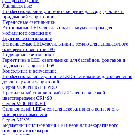
фасадов и зданий
Ландшафтные
Профессиональное уличное освещение для сада, участка и
придомовой территории
Переносные светильники
Автономные LED-светильники с аккумулятором для
мобильного освещения
Грунтовые светильники
Встраиваемые LED-светильники в землю для ландшафтного
освещения с защитой IP6
Подводные светильники
Герметичные LED-светильники для бассейнов, фонтанов и
водоёмов с защитой IP68
Консольные и венчающие
Профессиональные уличные LED-светильники для освещения
дорог, парков и территорий
Серия MOONLIGHT PRO
Премиальный силиконовый LED-неон с высокой
цветопередачей CRI>98
Серия MOONLIGHT
Силиконовый LED-неон для декоративного контурного
освещения помещени
Серия NOVA
Бюджетный силиконовый LED-неон для декоративного
освещения интерьеров