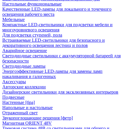
Настольные функциональные
Качественные LED-лампы для локального и точечного
освещения рабочего места
Мебельные
Компактные LED-светильники для подсветки мебели и
многоуровневого освещения
Для подсветки ступеней, пола
Встраиваемые LED-светильники для безопасного и
декоративного освещения лестниц и полов
Аварийное освещение
Светодиодные светильники с аккумуляторной батареей для
безопасности
Светодиодные лампы
Энергоэффективные LED-лампы для замены ламп
накаливания и галогенных
Аксессуары
Авторские коллекции
Дизайнерские светильники для эксклюзивных интерьеров
Подвесные
Настенные [бра]
Напольные и настольные
Отраженный свет
Звукопоглощающие решения [фетр]
Магнитная ORIENT 48V
Трековая система 48В со светильниками для общего и