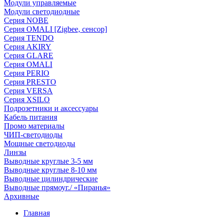
Модули управляемые
Модули светодиодные
Серия NOBE
Серия OMALI [Zigbee, сенсор]
Серия TENDO
Серия AKIRY
Серия GLARE
Серия OMALI
Серия PERIO
Серия PRESTO
Серия VERSA
Серия XSILO
Подрозетники и аксессуары
Кабель питания
Промо материалы
ЧИП-светодиоды
Мощные светодиоды
Линзы
Выводные круглые 3-5 мм
Выводные круглые 8-10 мм
Выводные цилиндрические
Выводные прямоуг./ «Пиранья»
Архивные
Главная