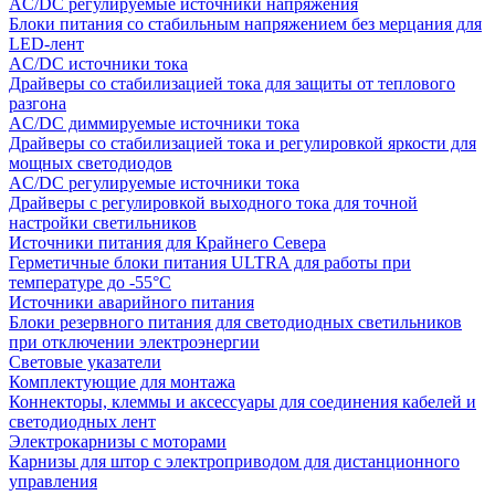
AC/DC регулируемые источники напряжения
Блоки питания со стабильным напряжением без мерцания для
LED-лент
AC/DC источники тока
Драйверы со стабилизацией тока для защиты от теплового
разгона
AC/DC диммируемые источники тока
Драйверы со стабилизацией тока и регулировкой яркости для
мощных светодиодов
AC/DC регулируемые источники тока
Драйверы с регулировкой выходного тока для точной
настройки светильников
Источники питания для Крайнего Севера
Герметичные блоки питания ULTRA для работы при
температуре до -55°C
Источники аварийного питания
Блоки резервного питания для светодиодных светильников
при отключении электроэнергии
Световые указатели
Комплектующие для монтажа
Коннекторы, клеммы и аксессуары для соединения кабелей и
светодиодных лент
Электрокарнизы с моторами
Карнизы для штор с электроприводом для дистанционного
управления