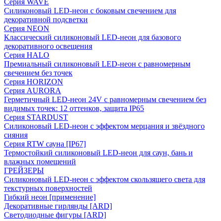
Серия WAVE
Силиконовый LED-неон с боковым свечением для
декоративной подсветки
Серия NEON
Классический силиконовый LED-неон для базового
декоративного освещения
Серия HALO
Премиальный силиконовый LED-неон с равномерным
свечением без точек
Серия HORIZON
Серия AURORA
Герметичный LED-неон 24V с равномерным свечением без
видимых точек: 12 оттенков, защита IP65
Серия STARDUST
Силиконовый LED-неон с эффектом мерцания и звёздного
сияния
Серия RTW сауна [IP67]
Термостойкий силиконовый LED-неон для саун, бань и
влажных помещений
ГРЕЙЗЕРЫ
Силиконовый LED-неон с эффектом скользящего света для
текстурных поверхностей
Гибкий неон [применение]
Декоративные гирлянды [ARD]
Светодиодные фигуры [ARD]