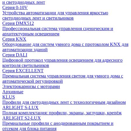
и светодиодных лент
Серия 0-10V
Устройства автоматизации для управления яркостью
светодиодных лент и светильников
Серия DMX512
Профессиональная система управления сценическим и
архитектурным освещением
Серия KNX
Оборудование для систем умного дома с протоколом KNX для
автоматизации зданий
Серия DALI
Цифровой протокол управления освещением для адресного
контроля светильников
Серия EXCELLENT
Премиальная система управления светом для умного дома с
автоматической регулировкой
Электрокарнизы с моторами
Архивные
KLUS
Профили для светодиодных лент с технологичным дизайном
ARLIGHT S-LUX
Полная комплектация: профили, экраны, заглушки, крепёж
ARLIGHT S2-LUX
Премиальные профили с анодированным покрытием и
отсеком для блока питания