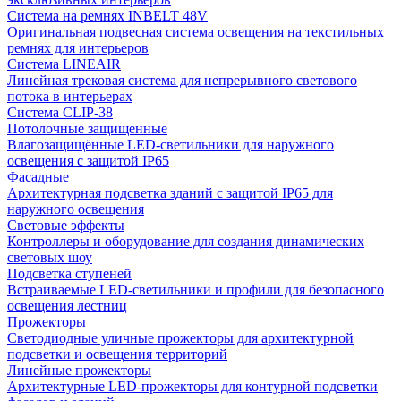
Система на ремнях INBELT 48V
Оригинальная подвесная система освещения на текстильных
ремнях для интерьеров
Система LINEAIR
Линейная трековая система для непрерывного светового
потока в интерьерах
Система CLIP-38
Потолочные защищенные
Влагозащищённые LED-светильники для наружного
освещения с защитой IP65
Фасадные
Архитектурная подсветка зданий с защитой IP65 для
наружного освещения
Световые эффекты
Контроллеры и оборудование для создания динамических
световых шоу
Подсветка ступеней
Встраиваемые LED-светильники и профили для безопасного
освещения лестниц
Прожекторы
Светодиодные уличные прожекторы для архитектурной
подсветки и освещения территорий
Линейные прожекторы
Архитектурные LED-прожекторы для контурной подсветки