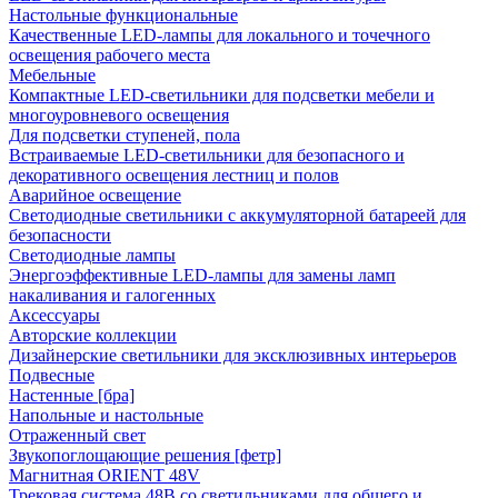
Настольные функциональные
Качественные LED-лампы для локального и точечного
освещения рабочего места
Мебельные
Компактные LED-светильники для подсветки мебели и
многоуровневого освещения
Для подсветки ступеней, пола
Встраиваемые LED-светильники для безопасного и
декоративного освещения лестниц и полов
Аварийное освещение
Светодиодные светильники с аккумуляторной батареей для
безопасности
Светодиодные лампы
Энергоэффективные LED-лампы для замены ламп
накаливания и галогенных
Аксессуары
Авторские коллекции
Дизайнерские светильники для эксклюзивных интерьеров
Подвесные
Настенные [бра]
Напольные и настольные
Отраженный свет
Звукопоглощающие решения [фетр]
Магнитная ORIENT 48V
Трековая система 48В со светильниками для общего и