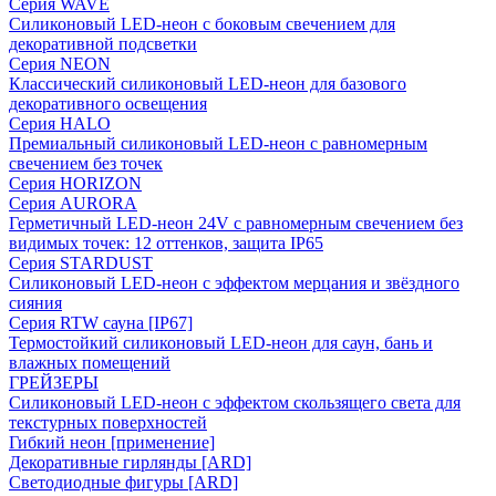
Серия WAVE
Силиконовый LED-неон с боковым свечением для
декоративной подсветки
Серия NEON
Классический силиконовый LED-неон для базового
декоративного освещения
Серия HALO
Премиальный силиконовый LED-неон с равномерным
свечением без точек
Серия HORIZON
Серия AURORA
Герметичный LED-неон 24V с равномерным свечением без
видимых точек: 12 оттенков, защита IP65
Серия STARDUST
Силиконовый LED-неон с эффектом мерцания и звёздного
сияния
Серия RTW сауна [IP67]
Термостойкий силиконовый LED-неон для саун, бань и
влажных помещений
ГРЕЙЗЕРЫ
Силиконовый LED-неон с эффектом скользящего света для
текстурных поверхностей
Гибкий неон [применение]
Декоративные гирлянды [ARD]
Светодиодные фигуры [ARD]