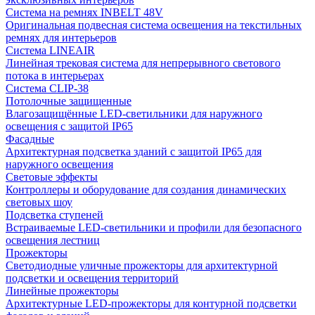
Система на ремнях INBELT 48V
Оригинальная подвесная система освещения на текстильных
ремнях для интерьеров
Система LINEAIR
Линейная трековая система для непрерывного светового
потока в интерьерах
Система CLIP-38
Потолочные защищенные
Влагозащищённые LED-светильники для наружного
освещения с защитой IP65
Фасадные
Архитектурная подсветка зданий с защитой IP65 для
наружного освещения
Световые эффекты
Контроллеры и оборудование для создания динамических
световых шоу
Подсветка ступеней
Встраиваемые LED-светильники и профили для безопасного
освещения лестниц
Прожекторы
Светодиодные уличные прожекторы для архитектурной
подсветки и освещения территорий
Линейные прожекторы
Архитектурные LED-прожекторы для контурной подсветки