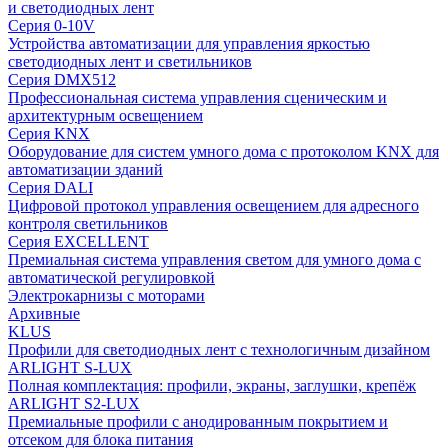
и светодиодных лент
Серия 0-10V
Устройства автоматизации для управления яркостью
светодиодных лент и светильников
Серия DMX512
Профессиональная система управления сценическим и
архитектурным освещением
Серия KNX
Оборудование для систем умного дома с протоколом KNX для
автоматизации зданий
Серия DALI
Цифровой протокол управления освещением для адресного
контроля светильников
Серия EXCELLENT
Премиальная система управления светом для умного дома с
автоматической регулировкой
Электрокарнизы с моторами
Архивные
KLUS
Профили для светодиодных лент с технологичным дизайном
ARLIGHT S-LUX
Полная комплектация: профили, экраны, заглушки, крепёж
ARLIGHT S2-LUX
Премиальные профили с анодированным покрытием и
отсеком для блока питания