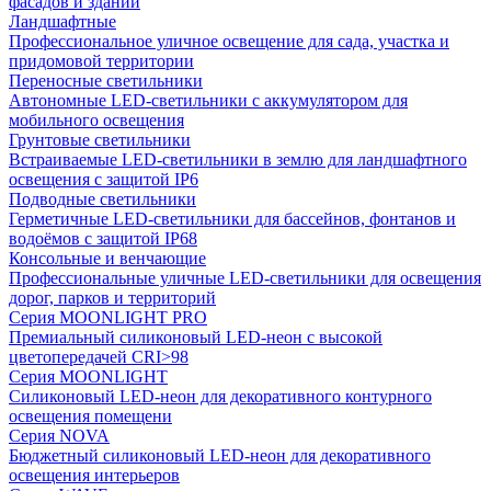
фасадов и зданий
Ландшафтные
Профессиональное уличное освещение для сада, участка и
придомовой территории
Переносные светильники
Автономные LED-светильники с аккумулятором для
мобильного освещения
Грунтовые светильники
Встраиваемые LED-светильники в землю для ландшафтного
освещения с защитой IP6
Подводные светильники
Герметичные LED-светильники для бассейнов, фонтанов и
водоёмов с защитой IP68
Консольные и венчающие
Профессиональные уличные LED-светильники для освещения
дорог, парков и территорий
Серия MOONLIGHT PRO
Премиальный силиконовый LED-неон с высокой
цветопередачей CRI>98
Серия MOONLIGHT
Силиконовый LED-неон для декоративного контурного
освещения помещени
Серия NOVA
Бюджетный силиконовый LED-неон для декоративного
освещения интерьеров