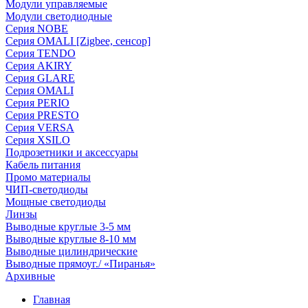
Модули управляемые
Модули светодиодные
Серия NOBE
Серия OMALI [Zigbee, сенсор]
Серия TENDO
Серия AKIRY
Серия GLARE
Серия OMALI
Серия PERIO
Серия PRESTO
Серия VERSA
Серия XSILO
Подрозетники и аксессуары
Кабель питания
Промо материалы
ЧИП-светодиоды
Мощные светодиоды
Линзы
Выводные круглые 3-5 мм
Выводные круглые 8-10 мм
Выводные цилиндрические
Выводные прямоуг./ «Пиранья»
Архивные
Главная