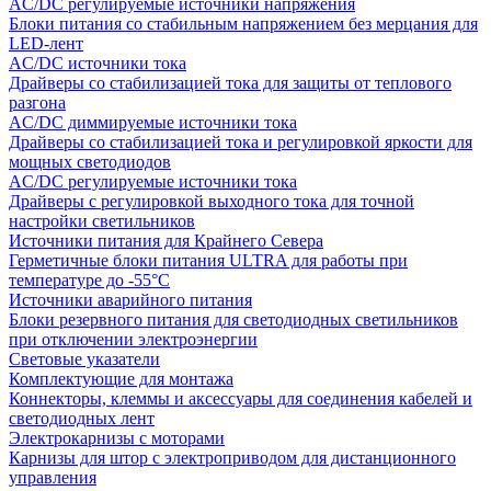
AC/DC регулируемые источники напряжения
Блоки питания со стабильным напряжением без мерцания для
LED-лент
AC/DC источники тока
Драйверы со стабилизацией тока для защиты от теплового
разгона
AC/DC диммируемые источники тока
Драйверы со стабилизацией тока и регулировкой яркости для
мощных светодиодов
AC/DC регулируемые источники тока
Драйверы с регулировкой выходного тока для точной
настройки светильников
Источники питания для Крайнего Севера
Герметичные блоки питания ULTRA для работы при
температуре до -55°C
Источники аварийного питания
Блоки резервного питания для светодиодных светильников
при отключении электроэнергии
Световые указатели
Комплектующие для монтажа
Коннекторы, клеммы и аксессуары для соединения кабелей и
светодиодных лент
Электрокарнизы с моторами
Карнизы для штор с электроприводом для дистанционного
управления