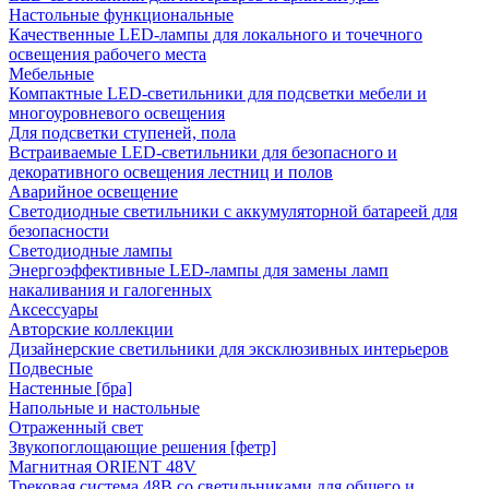
Настольные функциональные
Качественные LED-лампы для локального и точечного
освещения рабочего места
Мебельные
Компактные LED-светильники для подсветки мебели и
многоуровневого освещения
Для подсветки ступеней, пола
Встраиваемые LED-светильники для безопасного и
декоративного освещения лестниц и полов
Аварийное освещение
Светодиодные светильники с аккумуляторной батареей для
безопасности
Светодиодные лампы
Энергоэффективные LED-лампы для замены ламп
накаливания и галогенных
Аксессуары
Авторские коллекции
Дизайнерские светильники для эксклюзивных интерьеров
Подвесные
Настенные [бра]
Напольные и настольные
Отраженный свет
Звукопоглощающие решения [фетр]
Магнитная ORIENT 48V
Трековая система 48В со светильниками для общего и