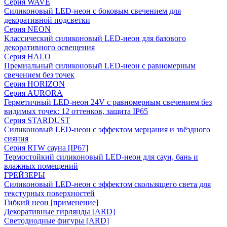
Серия WAVE
Силиконовый LED-неон с боковым свечением для
декоративной подсветки
Серия NEON
Классический силиконовый LED-неон для базового
декоративного освещения
Серия HALO
Премиальный силиконовый LED-неон с равномерным
свечением без точек
Серия HORIZON
Серия AURORA
Герметичный LED-неон 24V с равномерным свечением без
видимых точек: 12 оттенков, защита IP65
Серия STARDUST
Силиконовый LED-неон с эффектом мерцания и звёздного
сияния
Серия RTW сауна [IP67]
Термостойкий силиконовый LED-неон для саун, бань и
влажных помещений
ГРЕЙЗЕРЫ
Силиконовый LED-неон с эффектом скользящего света для
текстурных поверхностей
Гибкий неон [применение]
Декоративные гирлянды [ARD]
Светодиодные фигуры [ARD]