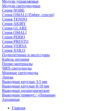
Модули управляемые
Модули светодиодные
Серия NOBE
Серия OMALI [Zigbee, сенсор]
Серия TENDO
Серия AKIRY
Серия GLARE
Серия OMALI
Серия PERIO
Серия PRESTO
Серия VERSA
Серия XSILO
Подрозетники и аксессуары
Кабель питания
Промо материалы
ЧИП-светодиоды
Мощные светодиоды
Линзы
Выводные круглые 3-5 мм
Выводные круглые 8-10 мм
Выводные цилиндрические
Выводные прямоуг./ «Пиранья»
Архивные
Главная