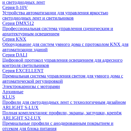
и светодиодных лент
Серия 0-10V
Устройства автоматизации для управления яркостью
светодиодных лент и светильников
Серия DMX512
Профессиональная система управления сценическим и
архитектурным освещением
Серия KNX
Оборудование для систем умного дома с протоколом KNX для
автоматизации зданий
Серия DALI
Цифровой протокол управления освещением для адресного
контроля светильников
Серия EXCELLENT
Премиальная система управления светом для умного дома с
автоматической регулировкой
Электрокарнизы с моторами
Архивные
KLUS
Профили для светодиодных лент с технологичным дизайном
ARLIGHT S-LUX
Полная комплектация: профили, экраны, заглушки, крепёж
ARLIGHT S2-LUX
Премиальные профили с анодированным покрытием и
отсеком для блока питания