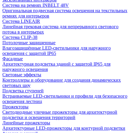
Система на ремнях INBELT 48V
Оригинальная подвесная система освещения на текстильных
ремнях для интерьеров
Система LINEAIR
Линейная трековая система для непрерывного светового
потока в интерьерах
Система CLIP-38
Потолочные защищенные
Влагозащищённые LED-светильники для наружного
освещения с защитой IP65
Фасадные
Архитектурная подсветка зданий с защитой IP65 для
наружного освещения
Световые эффекты
Контроллеры и оборудование для создания динамических
световых шоу
Подсветка ступеней
Встраиваемые LED-светильники и профили для безопасного
освещения лестниц
Прожекторы
Светодиодные уличные прожекторы для архитектурной
подсветки и освещения территорий
Линейные прожекторы
Архитектурные LED-прожекторы для контурной подсветки