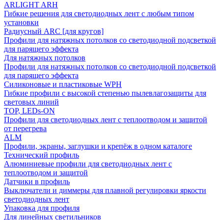
ARLIGHT ARH
Гибкие решения для светодиодных лент с любым типом
установки
Радиусный ARC [для кругов]
Профили для натяжных потолков со светодиодной подсветкой
для парящего эффекта
Для натяжных потолков
Профили для натяжных потолков со светодиодной подсветкой
для парящего эффекта
Силиконовые и пластиковые WPH
Гибкие профили с высокой степенью пылевлагозащиты для
световых линий
TOP, LEDs-ON
Профили для светодиодных лент с теплоотводом и защитой
от перегрева
ALM
Профили, экраны, заглушки и крепёж в одном каталоге
Технический профиль
Алюминиевые профили для светодиодных лент с
теплоотводом и защитой
Датчики в профиль
Выключатели и диммеры для плавной регулировки яркости
светодиодных лент
Упаковка для профиля
Для линейных светильников