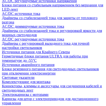
AC/DC регулируемые источники напряжения
Блоки питания со стабильным напряжением без мерцания для
LED-лент
AC/DC источники тока
Драйверы со стабилизацией тока для защиты от теплового
разгона
AC/DC диммируемые источники тока
Драйверы со стабилизацией тока и регулировкой яркости для
мощных светодиодов
AC/DC регулируемые источники тока
Драйверы с регулировкой выходного тока для точной
настройки светильников
Источники питания для Крайнего Севера
Герметичные блоки питания ULTRA для работы при
температуре до -55°C
Источники аварийного питания
Блоки резервного питания для светодиодных светильников
при отключении электроэнергии
Световые указатели
Комплектующие для монтажа
Коннекторы, клеммы и аксессуары для соединения кабелей и
светодиодных лент
Электрокарнизы с моторами
Карнизы для штор с электроприводом для дистанционного
управления