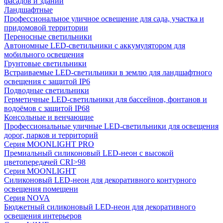
фасадов и зданий
Ландшафтные
Профессиональное уличное освещение для сада, участка и
придомовой территории
Переносные светильники
Автономные LED-светильники с аккумулятором для
мобильного освещения
Грунтовые светильники
Встраиваемые LED-светильники в землю для ландшафтного
освещения с защитой IP6
Подводные светильники
Герметичные LED-светильники для бассейнов, фонтанов и
водоёмов с защитой IP68
Консольные и венчающие
Профессиональные уличные LED-светильники для освещения
дорог, парков и территорий
Серия MOONLIGHT PRO
Премиальный силиконовый LED-неон с высокой
цветопередачей CRI>98
Серия MOONLIGHT
Силиконовый LED-неон для декоративного контурного
освещения помещени
Серия NOVA
Бюджетный силиконовый LED-неон для декоративного
освещения интерьеров